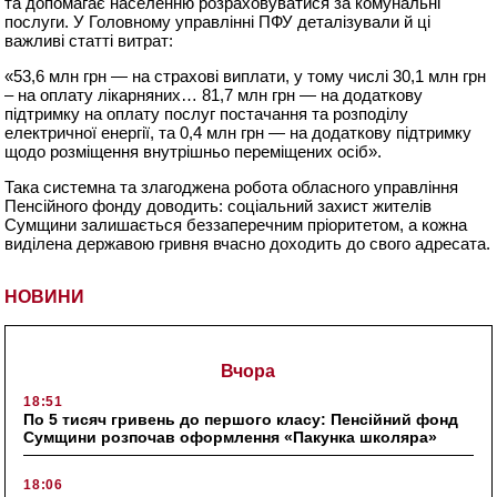
та допомагає населенню розраховуватися за комунальні
послуги. У Головному управлінні ПФУ деталізували й ці
важливі статті витрат:
«53,6 млн грн — на страхові виплати, у тому числі 30,1 млн грн
– на оплату лікарняних… 81,7 млн грн — на додаткову
підтримку на оплату послуг постачання та розподілу
електричної енергії, та 0,4 млн грн — на додаткову підтримку
щодо розміщення внутрішньо переміщених осіб».
Така системна та злагоджена робота обласного управління
Пенсійного фонду доводить: соціальний захист жителів
Сумщини залишається беззаперечним пріоритетом, а кожна
виділена державою гривня вчасно доходить до свого адресата.
НОВИНИ
Вчора
18:51
По 5 тисяч гривень до першого класу: Пенсійний фонд
Сумщини розпочав оформлення «Пакунка школяра»
18:06