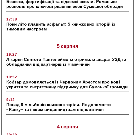
Безпека, фортифікації та підземні школи: Романько
розповів про ключові рішення сесії Сумської облради
17:38
Поки літо плавить асфальт: 5 книжкових історій із
зимовим настроєм
5 серпня
19:27
Лікарня Святого Пантелеймона отримала апарат УЗД та
обладнання від партнерів із Німеччини
10:52
Кобзар домовляється із Червоним Хрестом про нові
укриття та енергетичну підтримку для Сумської громади
9:14
Понад 8 мільйонів книжок згоріли. Як допомогти
«Ранку» та іншим видавництвам відновитися
4 серпня
20:40