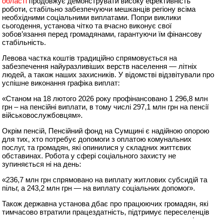
області
продовжує демонструвати високу ефективність
роботи, стабільно забезпечуючи мешканців регіону всіма
необхідними соціальними виплатами. Попри виклики
сьогодення, установа чітко та вчасно виконує свої
зобов’язання перед громадянами, гарантуючи їм фінансову
стабільність.
Левова частка коштів традиційно спрямовується на
забезпечення найуразливіших верств населення — літніх
людей, а також наших захисників. У відомстві відзвітували про
успішне виконання графіка виплат:
«Станом на 18 лютого 2026 року профінансовано 1 296,8 млн
грн – на пенсійні виплати, в тому числі 297,1 млн грн на пенсії
військовослужбовцям».
Окрім пенсій, Пенсійний фонд на Сумщині є надійною опорою
для тих, хто потребує допомоги з оплатою комунальних
послуг, та громадян, які опинилися у складних життєвих
обставинах. Робота у сфері соціального захисту не
зупиняється ні на день:
«236,7 млн грн спрямовано на виплату житлових субсидій та
пільг, а 243,2 млн грн — на виплату соціальних допомог».
Також державна установа дбає про працюючих громадян, які
тимчасово втратили працездатність, підтримує переселенців