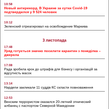
10:58
Новый антирекорд. В Украине за сутки Covid-19
подтвердился у 9 524 человек
10:12
Зеленский отреагировал на освобождение Маркива
3 листопада
17:48
Уряд готується значно посилити карантин з понеділка –
джерела
17:08
Рада зробила крок до штрафів для бізнесу і організацій за
відсутність масок
13:14
Нардепи закликали 11 суддів КС скласти повноваження
12:53
Венским террористом оказался 20-летний этнический
албанец с паспортом Северной Македонии