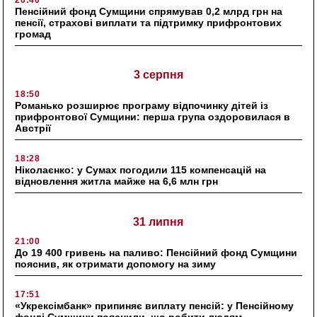
Пенсійний фонд Сумщини спрямував 0,2 млрд грн на
пенсії, страхові виплати та підтримку прифронтових
громад
3 серпня
18:50
Романько розширює програму відпочинку дітей із
прифронтової Сумщини: перша група оздоровилася в
Австрії
18:28
Ніколаєнко: у Сумах погодили 115 компенсацій на
відновлення житла майже на 6,6 млн грн
31 липня
21:00
До 19 400 гривень на паливо: Пенсійний фонд Сумщини
пояснив, як отримати допомогу на зиму
17:51
«Укрексімбанк» припиняє виплату пенсій: у Пенсійному
фонді Сумщини пояснили, що робити людям