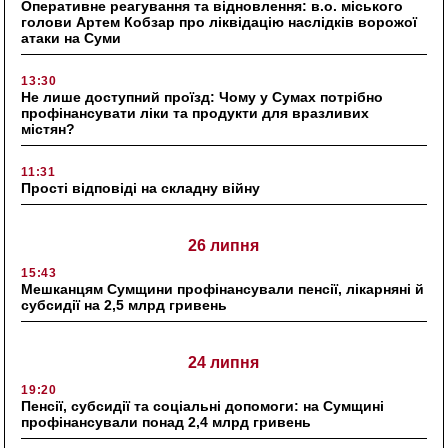
Оперативне реагування та відновлення: в.о. міського
голови Артем Кобзар про ліквідацію наслідків ворожої
атаки на Суми
13:30
Не лише доступний проїзд: Чому у Сумах потрібно
профінансувати ліки та продукти для вразливих
містян?
11:31
Прості відповіді на складну війну
26 липня
15:43
Мешканцям Сумщини профінансували пенсії, лікарняні й
субсидії на 2,5 млрд гривень
24 липня
19:20
Пенсії, субсидії та соціальні допомоги: на Сумщині
профінансували понад 2,4 млрд гривень