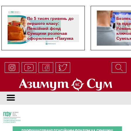
По 5 тисяч гривень до
Безпек
першого класу:
та під
Пенсійний фонд
Романь
Сумщини розпочав
ключов
оформлення «Пакунка
Сумськ
школяра»