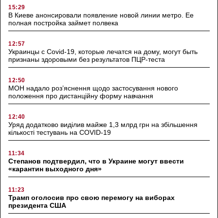
15:29
В Киеве анонсировали появление новой линии метро. Ее
полная постройка займет полвека
12:57
Украинцы с Covid-19, которые лечатся на дому, могут быть
признаны здоровыми без результатов ПЦР-теста
12:50
МОН надало роз’яснення щодо застосування нового
положення про дистанційну форму навчання
12:40
Уряд додатково виділив майже 1,3 млрд грн на збільшення
кількості тестувань на COVID-19
11:34
Степанов подтвердил, что в Украине могут ввести
«карантин выходного дня»
11:23
Трамп оголосив про свою перемогу на виборах
президента США