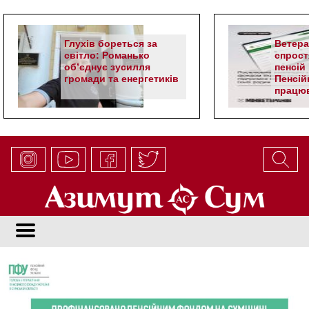
Глухів бореться за
Ветер
світло: Романько
спрост
об’єднує зусилля
пенсій 
громади та енергетиків
Пенсій
працюв
алгор