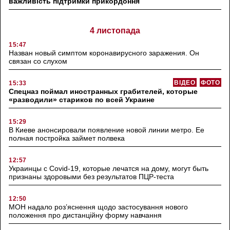
важливість підтримки прикордоння
4 листопада
15:47
Назван новый симптом коронавирусного заражения. Он
связан со слухом
ВІДЕО
ФОТО
15:33
Спецназ поймал иностранных грабителей, которые
«разводили» стариков по всей Украине
15:29
В Киеве анонсировали появление новой линии метро. Ее
полная постройка займет полвека
12:57
Украинцы с Covid-19, которые лечатся на дому, могут быть
признаны здоровыми без результатов ПЦР-теста
12:50
МОН надало роз’яснення щодо застосування нового
положення про дистанційну форму навчання