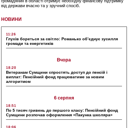
громадянин в області отримує необхідну фінансову підтримку
від держави вчасно та у зручний спосіб.
НОВИНИ
11:26
Глухів бореться за світло: Романько об’єднує зусилля
громади та енергетиків
Вчора
18:20
Ветеранам Сумщини спростять доступ до пенсій і
виплат: Пенсійний фонд працюватиме за новим
алгоритмом
6 серпня
18:51
По 5 тисяч гривень до першого класу: Пенсійний фонд
Сумщини розпочав оформлення «Пакунка школяра»
18:06