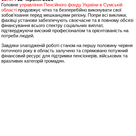
Головне
управління Пенсійного фонду України в Сумській
області
продовжує чітко та безперебійно виконувати свої
зобов’язання перед мешканцями регіону. Попри всі виклики,
фахівці установи забезпечують своєчасне та в повному обсязі
фінансування всього спектру соціальних виплат,
підтверджуючи високий професіоналізм та орієнтованість на
потреби людей.
Завдяки злагодженій роботі станом на першу половину червня
поточного року в область залучено та спрямовано потужний
фінансовий ресурс для підтримки пенсіонерів, військових та
вразливих категорій громадян.