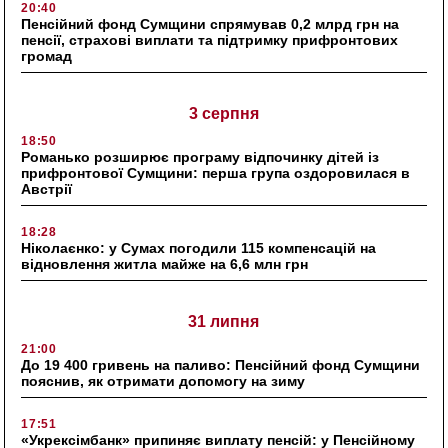
20:40
Пенсійний фонд Сумщини спрямував 0,2 млрд грн на
пенсії, страхові виплати та підтримку прифронтових
громад
3 серпня
18:50
Романько розширює програму відпочинку дітей із
прифронтової Сумщини: перша група оздоровилася в
Австрії
18:28
Ніколаєнко: у Сумах погодили 115 компенсацій на
відновлення житла майже на 6,6 млн грн
31 липня
21:00
До 19 400 гривень на паливо: Пенсійний фонд Сумщини
пояснив, як отримати допомогу на зиму
17:51
«Укрексімбанк» припиняє виплату пенсій: у Пенсійному