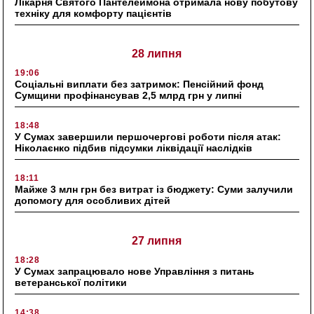
Лікарня Святого Пантелеймона отримала нову побутову
техніку для комфорту пацієнтів
28 липня
19:06
Соціальні виплати без затримок: Пенсійний фонд
Сумщини профінансував 2,5 млрд грн у липні
18:48
У Сумах завершили першочергові роботи після атак:
Ніколаєнко підбив підсумки ліквідації наслідків
18:11
Майже 3 млн грн без витрат із бюджету: Суми залучили
допомогу для особливих дітей
27 липня
18:28
У Сумах запрацювало нове Управління з питань
ветеранської політики
14:38