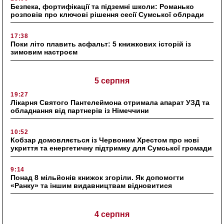
Безпека, фортифікації та підземні школи: Романько
розповів про ключові рішення сесії Сумської облради
17:38
Поки літо плавить асфальт: 5 книжкових історій із
зимовим настроєм
5 серпня
19:27
Лікарня Святого Пантелеймона отримала апарат УЗД та
обладнання від партнерів із Німеччини
10:52
Кобзар домовляється із Червоним Хрестом про нові
укриття та енергетичну підтримку для Сумської громади
9:14
Понад 8 мільйонів книжок згоріли. Як допомогти
«Ранку» та іншим видавництвам відновитися
4 серпня