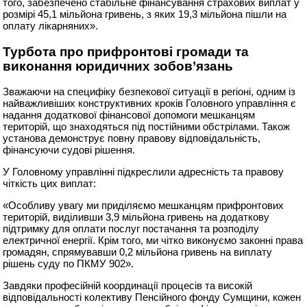
того, забезпечено стабільне фінансування страхових виплат у
розмірі 45,1 мільйона гривень, з яких 19,3 мільйона пішли на
оплату лікарняних».
Турбота про прифронтові громади та
виконання юридичних зобов’язань
Зважаючи на специфіку безпекової ситуації в регіоні, одним із
найважливіших конструктивних кроків Головного управління є
надання додаткової фінансової допомоги мешканцям
територій, що знаходяться під постійними обстрілами. Також
установа демонструє повну правову відповідальність,
фінансуючи судові рішення.
У Головному управлінні підкреслили адресність та правову
чіткість цих виплат:
«Особливу увагу ми приділяємо мешканцям прифронтових
територій, виділивши 3,9 мільйона гривень на додаткову
підтримку для оплати послуг постачання та розподілу
електричної енергії. Крім того, ми чітко виконуємо законні права
громадян, спрямувавши 0,2 мільйона гривень на виплату
рішень суду по ПКМУ 902».
Завдяки професійній координації процесів та високій
відповідальності колективу Пенсійного фонду Сумщини, кожен