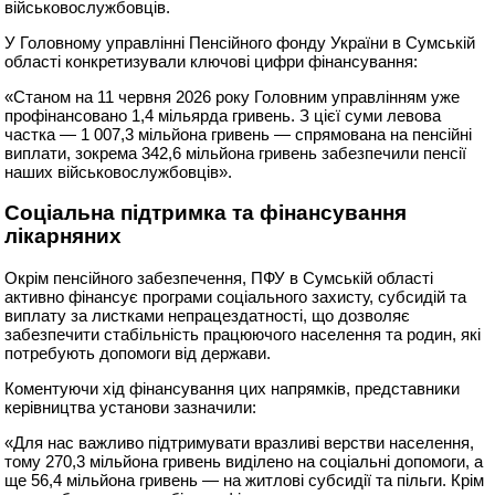
військовослужбовців.
У Головному управлінні Пенсійного фонду України в Сумській
області конкретизували ключові цифри фінансування:
«Станом на 11 червня 2026 року Головним управлінням уже
профінансовано 1,4 мільярда гривень. З цієї суми левова
частка — 1 007,3 мільйона гривень — спрямована на пенсійні
виплати, зокрема 342,6 мільйона гривень забезпечили пенсії
наших військовослужбовців».
Соціальна підтримка та фінансування
лікарняних
Окрім пенсійного забезпечення, ПФУ в Сумській області
активно фінансує програми соціального захисту, субсидій та
виплату за листками непрацездатності, що дозволяє
забезпечити стабільність працюючого населення та родин, які
потребують допомоги від держави.
Коментуючи хід фінансування цих напрямків, представники
керівництва установи зазначили:
«Для нас важливо підтримувати вразливі верстви населення,
тому 270,3 мільйона гривень виділено на соціальні допомоги, а
ще 56,4 мільйона гривень — на житлові субсидії та пільги. Крім