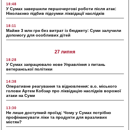
18:48
У Сумах завершили першочергові роботи після атак:
Ніколаєнко підбив підсумки ліквідації наслідків
18:11
Майже 3 млн грн без витрат із бюджету: Суми залучили
допомогу для особливих дітей
27 липня
18:28
У Сумах запрацювало нове Управління з питань
ветеранської політики
14:38
Оперативне реагування та відновлення: в.о. міського
голови Артем Кобзар про ліквідацію наслідків ворожої
атаки на Суми
13:30
Не лише доступний проїзд: Чому у Сумах потрібно
профінансувати ліки та продукти для вразливих
містян?