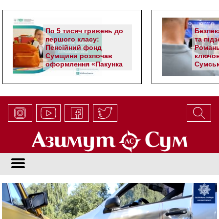
По 5 тисяч гривень до
Безпек
першого класу:
та під
Пенсійний фонд
Романь
Сумщини розпочав
ключов
оформлення «Пакунка
Сумськ
школяра»