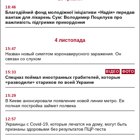
18:46
Благодійний фонд молодіжної ініціативи «Надія» передав
вантаж для лікарень Сум: Володимир Поцелуєв про
важливість підтримки прикордоння
4 листопада
15:47
Назван новый симптом коронавирусного заражения. Он
связан со слухом
ВІДЕО
ФОТО
15:33
Спецназ поймал иностранных грабителей, которые
«разводили» стариков по всей Украине
15:29
В Киеве анонсировали появление новой линии метро. Ее
полная постройка займет полвека
12:57
Украинцы с Covid-19, которые лечатся на дому, могут быть
признаны здоровыми без результатов ПЦР-теста