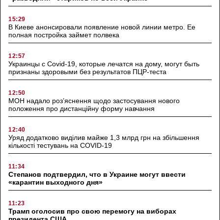
15:29
В Киеве анонсировали появление новой линии метро. Ее
полная постройка займет полвека
12:57
Украинцы с Covid-19, которые лечатся на дому, могут быть
признаны здоровыми без результатов ПЦР-теста
12:50
МОН надало роз’яснення щодо застосування нового
положення про дистанційну форму навчання
12:40
Уряд додатково виділив майже 1,3 млрд грн на збільшення
кількості тестувань на COVID-19
11:34
Степанов подтвердил, что в Украине могут ввести
«карантин выходного дня»
11:23
Трамп оголосив про свою перемогу на виборах
президента США