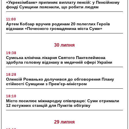
«Укрексімбанк» припиняє виплату пенсій: у Пенсійному
фонді Сумщини пояснили, що робити людям
11:00
Артем Кобзар вручив родинам 20 полеглих Героїв
відзнаки «Почесного громадянина міста Суми»
30 липня
19:38
Сумська клінічна лікарня Святого Пантелеймона
здобула головну відзнаку в медичній сфері України
18:28
Олексій Романько долучився до обговорення Плану
стійкості Сумщини з Прем’єр-міністром
18:10
Місто посилює міжнародну співпрацю: Суми отримали
12 потужних станцій для Пунктів обігріву
29 липня