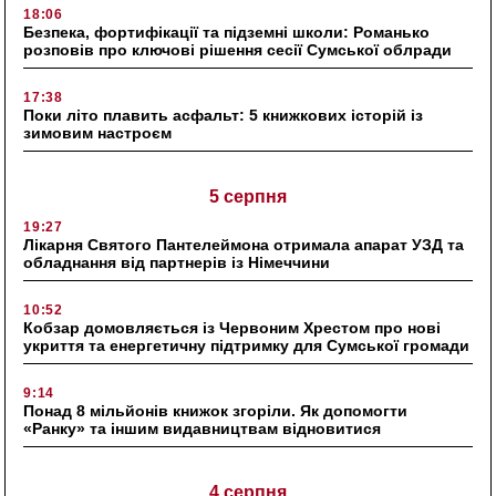
18:06
Безпека, фортифікації та підземні школи: Романько
розповів про ключові рішення сесії Сумської облради
17:38
Поки літо плавить асфальт: 5 книжкових історій із
зимовим настроєм
5 серпня
19:27
Лікарня Святого Пантелеймона отримала апарат УЗД та
обладнання від партнерів із Німеччини
10:52
Кобзар домовляється із Червоним Хрестом про нові
укриття та енергетичну підтримку для Сумської громади
9:14
Понад 8 мільйонів книжок згоріли. Як допомогти
«Ранку» та іншим видавництвам відновитися
4 серпня