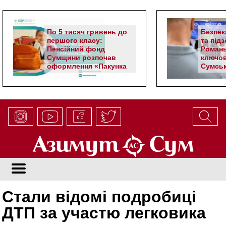
По 5 тисяч гривень до
Безпек
першого класу:
та під
Пенсійний фонд
Романь
Сумщини розпочав
ключов
оформлення «Пакунка
Сумськ
школяра»
Стали відомі подробиці
ДТП за участю легковика