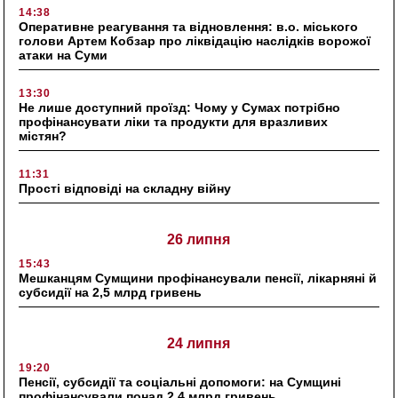
14:38
Оперативне реагування та відновлення: в.о. міського
голови Артем Кобзар про ліквідацію наслідків ворожої
атаки на Суми
13:30
Не лише доступний проїзд: Чому у Сумах потрібно
профінансувати ліки та продукти для вразливих
містян?
11:31
Прості відповіді на складну війну
26 липня
15:43
Мешканцям Сумщини профінансували пенсії, лікарняні й
субсидії на 2,5 млрд гривень
24 липня
19:20
Пенсії, субсидії та соціальні допомоги: на Сумщині
профінансували понад 2,4 млрд гривень