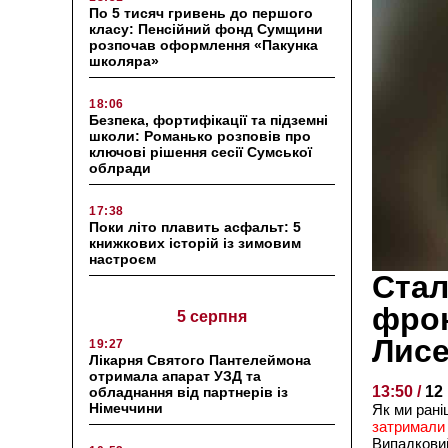
По 5 тисяч гривень до першого
класу: Пенсійний фонд Сумщини
розпочав оформлення «Пакунка
школяра»
18:06
Безпека, фортифікації та підземні
школи: Романько розповів про
ключові рішення сесії Сумської
облради
17:38
Поки літо плавить асфальт: 5
книжкових історій із зимовим
настроєм
Стал
фрон
5 серпня
Лисе
19:27
Лікарня Святого Пантелеймона
отримала апарат УЗД та
13:50 /
12
обладнання від партнерів із
Німеччини
Як ми ран
затримали 
Випадковий