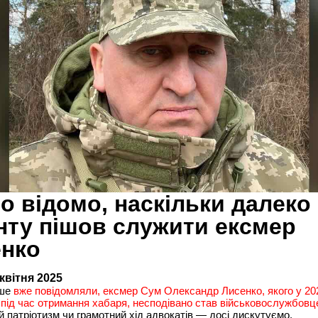
о відомо, наскільки далеко 
ту пішов служити ексмер
нко
 квітня 2025
іше
вже повідомляли, ексмер Сум Олександр Лисенко, якого у 20
під час отримання хабаря, несподівано став військовослужбов
 патріотизм чи грамотний хід адвокатів — досі дискутуємо.