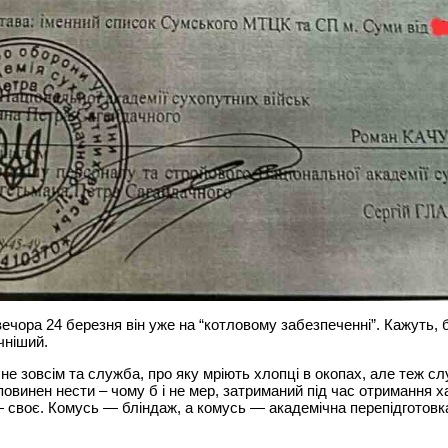
вечора 24 березня він уже на “котловому забезпеченні”. Кажуть,
чніший.
 не зовсім та служба, про яку мріють хлопці в окопах, але теж слу
повинен нести – чому б і не мер, затриманий під час отримання 
своє. Комусь — бліндаж, а комусь — академічна перепідготовк