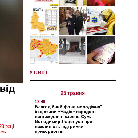
У СВІТІ
від
25 травня
18:46
Благодійний фонд молодіжної
ініціативи «Надія» передав
вантаж для лікарень Сум:
Володимир Поцелуєв про
23 році
важливість підтримки
прикордоння
цем
.