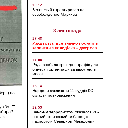
10:12
Зеленский отреагировал на
освобождение Маркива
3 листопада
17:48
Уряд готується значно посилити
карантин з понеділка – джерела
17:08
Рада зробила крок до штрафів для
бізнесу і організацій за відсутність
масок
13:14
Нардепи закликали 11 суддів КС
 борщ на
скласти повноваження
жба і її
12:53
хабара?
Венским террористом оказался 20-
а з
летний этнический албанец с
паспортом Северной Македонии