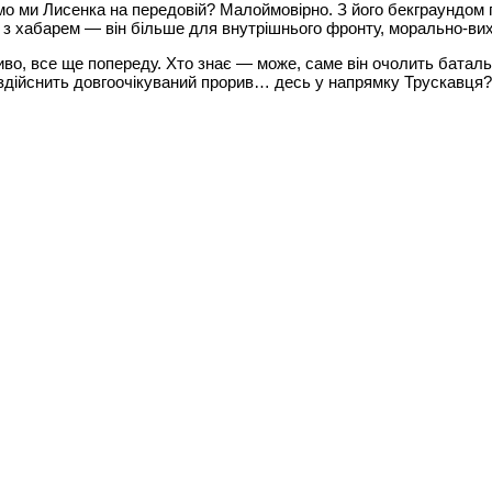
о ми Лисенка на передовій? Малоймовірно. З його бекграундом 
ю з хабарем — він більше для внутрішнього фронту, морально-ви
во, все ще попереду. Хто знає — може, саме він очолить батал
 здійснить довгоочікуваний прорив… десь у напрямку Трускавця?