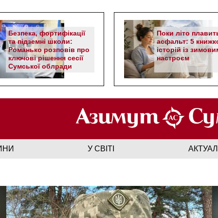
Безпека, фортифікації
Поки літо плавит
та підземні школи:
асфальт: 5 книжк
Романько розповів про
історій із зимови
ключові рішення сесії
настроєм
Сумської облради
ИНИ
У СВІТІ
АКТУА