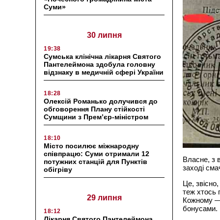
Суми»
30 липня
19:38
Сумська клінічна лікарня Святого
Пантелеймона здобула головну
відзнаку в медичній сфері України
18:28
Олексій Романько долучився до
обговорення Плану стійкості
Сумщини з Прем’єр-міністром
18:10
Місто посилює міжнародну
співпрацю: Суми отримали 12
Власне, з 
потужних станцій для Пунктів
заході сма
обігріву
Це, звісно,
теж хтось 
29 липня
Кожному — 
бонусами.
18:12
Лікарня Святого Пантелеймона