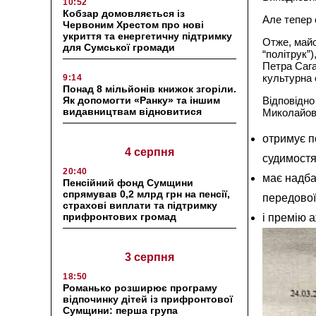
10:52
Кобзар домовляється із
Але тепер 
Червоним Хрестом про нові
укриття та енергетичну підтримку
Отже, майо
для Сумської громади
“політрук”
Петра Сага
культурна 
9:14
Понад 8 мільйонів книжок згоріли.
Як допомогти «Ранку» та іншим
Відповідно
видавництвам відновитися
Миколайов
отримує п
4 серпня
судимостя
20:40
має надба
Пенсійний фонд Сумщини
спрямував 0,2 млрд грн на пенсії,
передової
страхові виплати та підтримку
прифронтових громад
і премію а
3 серпня
18:50
Романько розширює програму
відпочинку дітей із прифронтової
Сумщини: перша група