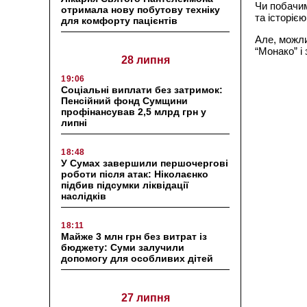
Чи побачим
отримала нову побутову техніку
та історіє
для комфорту пацієнтів
Але, можли
“Монако” і
28 липня
19:06
Соціальні виплати без затримок:
Пенсійний фонд Сумщини
профінансував 2,5 млрд грн у
липні
18:48
У Сумах завершили першочергові
роботи після атак: Ніколаєнко
підбив підсумки ліквідації
наслідків
18:11
Майже 3 млн грн без витрат із
бюджету: Суми залучили
допомогу для особливих дітей
27 липня