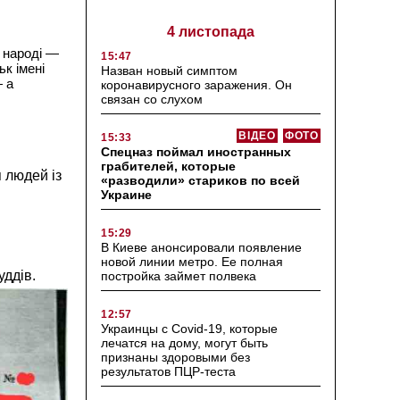
4 листопада
в народі —
15:47
ьк імені
Назван новый симптом
— а
коронавирусного заражения. Он
связан со слухом
ВІДЕО
ФОТО
15:33
Спецназ поймал иностранных
грабителей, которые
 людей із
«разводили» стариков по всей
Украине
15:29
В Киеве анонсировали появление
новой линии метро. Ее полная
уддів.
постройка займет полвека
12:57
Украинцы с Covid-19, которые
лечатся на дому, могут быть
признаны здоровыми без
результатов ПЦР-теста