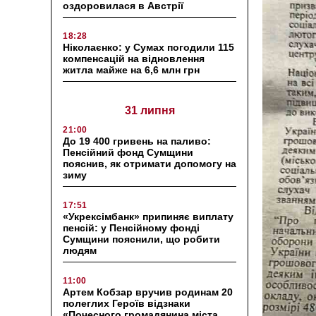
оздоровилася в Австрії
18:28
Ніколаєнко: у Сумах погодили 115
компенсацій на відновлення
житла майже на 6,6 млн грн
31 липня
21:00
До 19 400 гривень на паливо:
Пенсійний фонд Сумщини
пояснив, як отримати допомогу на
зиму
17:51
«Укрексімбанк» припиняє виплату
пенсій: у Пенсійному фонді
Сумщини пояснили, що робити
людям
11:00
Артем Кобзар вручив родинам 20
полеглих Героїв відзнаки
«Почесного громадянина міста