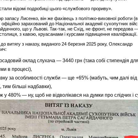
стали відомі подробиці цього «службового прориву».
р запасу Лисенко, він же фахівець з політико-виховної роботи (
), офіційно зарахований до Національної академії сухопутних війс
йдачного, що у Львові. Так-так, не Схід, не фронт, не передова 
столиця, з кавою, круасанами і курсами підвищення кваліфікації.
 до витягу з наказу, виданого 24 березня 2025 року, Олександр
ич:
осадовий оклад слухача — 3440 грн (така собі стипендія для
ми в процесі),
вку за особливості служби — ще +65% (мабуть, чим далі від
, тим більші надбавки),
ж у 480% — ну, щоб не відволікався на думки про слідчих і с