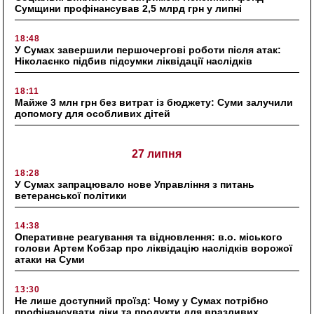
Сумщини профінансував 2,5 млрд грн у липні
18:48
У Сумах завершили першочергові роботи після атак:
Ніколаєнко підбив підсумки ліквідації наслідків
18:11
Майже 3 млн грн без витрат із бюджету: Суми залучили
допомогу для особливих дітей
27 липня
18:28
У Сумах запрацювало нове Управління з питань
ветеранської політики
14:38
Оперативне реагування та відновлення: в.о. міського
голови Артем Кобзар про ліквідацію наслідків ворожої
атаки на Суми
13:30
Не лише доступний проїзд: Чому у Сумах потрібно
профінансувати ліки та продукти для вразливих