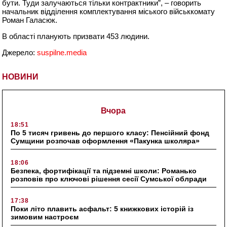
бути. Туди залучаються тільки контрактники”, – говорить
начальник відділення комплектування міського військкомату
Роман Галасюк.
В області планують призвати 453 людини.
Джерело:
suspilne.media
НОВИНИ
Вчора
18:51
По 5 тисяч гривень до першого класу: Пенсійний фонд
Сумщини розпочав оформлення «Пакунка школяра»
18:06
Безпека, фортифікації та підземні школи: Романько
розповів про ключові рішення сесії Сумської облради
17:38
Поки літо плавить асфальт: 5 книжкових історій із
зимовим настроєм