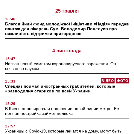
25 травня
18:46
Благодійний фонд молодіжної ініціативи «Надія» передав
вантаж для лікарень Сум: Володимир Поцелуєв про
важливість підтримки прикордоння
4 листопада
15:47
Назван новый симптом коронавирусного заражения. Он
связан со слухом
ВІДЕО
ФОТО
15:33
Спецназ поймал иностранных грабителей, которые
«разводили» стариков по всей Украине
15:29
В Киеве анонсировали появление новой линии метро. Ее
полная постройка займет полвека
12:57
Украинцы с Covid-19, которые лечатся на дому, могут быть