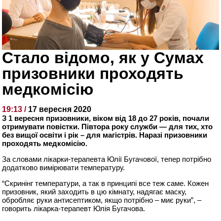
Стало відомо, як у Сумах
призовники проходять
медкомісію
19:13 /
17 вересня 2020
З 1 вересня призовники, віком від 18 до 27 років, почали
отримувати повістки. Півтора року служби — для тих, хто
без вищої освіти і рік – для магістрів. Наразі призовники
проходять медкомісію.
За словами лікарки-терапевта Юлії Бугачової, тепер потрібно
додатково вимірювати температуру.
“Скринінг температури, а так в принципі все теж саме. Кожен
призовник, який заходить в цю кімнату, надягає маску,
обробляє руки антисептиком, якщо потрібно – миє руки”, –
говорить лікарка-терапевт Юлія Бугачова.