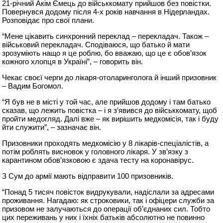
21-річний Акім Ємець до військкомату прийшов без повістки.
Повернувся додому після 4-х років навчання в Нідерландах.
Розповідає про свої плани.
“Мене цікавить синхронний переклад – перекладач. Також –
військовий перекладач. Сподіваюся, що батько й мати
зрозуміють нащо я це роблю, бо вважаю, що це є обов’язок
кожного хлопця в Україні”, – говорить він.
Чекає своєї черги до лікаря-отоларинголога й інший призовник
– Вадим Богомол.
“Я був не в місті у той час, але прийшов додому і там батько
сказав, що лежить повістка – і я з’явився до військкомату, щоб
пройти медогляд. Далі вже – як вирішить медкомісія, так і буду
йти служити”, – зазначає він.
Призовники проходять медкомісію у 8 лікарів-спеціалістів, а
потім роблять висновок у головного лікаря. У зв’язку з
карантином обов’язковою є здача тесту на коронавірус.
З Сум до армії мають відправити 100 призовників.
“Понад 5 тисяч повісток видрукували, надіслали за адресами
проживання. Нагадаю: як строковики, так і офіцери служби за
призовом не залучаються до операції об’єднаних сил. Тобто
цих переживань у них і їхніх батьків абсолютно не повинно