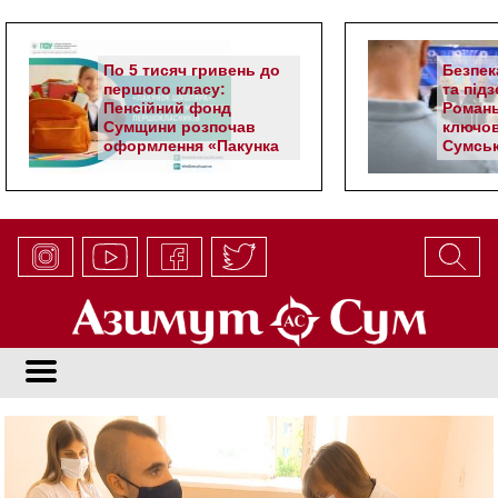
По 5 тисяч гривень до
Безпек
першого класу:
та під
Пенсійний фонд
Романь
Сумщини розпочав
ключов
оформлення «Пакунка
Сумськ
школяра»