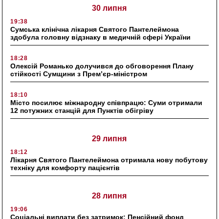
30 липня
19:38
Сумська клінічна лікарня Святого Пантелеймона
здобула головну відзнаку в медичній сфері України
18:28
Олексій Романько долучився до обговорення Плану
стійкості Сумщини з Прем’єр-міністром
18:10
Місто посилює міжнародну співпрацю: Суми отримали
12 потужних станцій для Пунктів обігріву
29 липня
18:12
Лікарня Святого Пантелеймона отримала нову побутову
техніку для комфорту пацієнтів
28 липня
19:06
Соціальні виплати без затримок: Пенсійний фонд