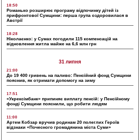
18:50
Романько розширює програму відпочинку дітей із
прифронтової Сумщини: перша група оздоровилася в
Австрії
18:28
Ніколаєнко: у Сумах погодили 115 компенсацій на
відновлення житла майже на 6,6 млн грн
31 липня
21:00
До 19 400 гривень на паливо: Пенсійний фонд Сумщини
пояснив, як отримати допомогу на зиму
17:51
«Укрексімбанк» припиняє виплату пенсій: у Пенсійному
фонді Сумщини пояснили, що робити людям
11:00
Артем Кобзар вручив родинам 20 полеглих Героїв
відзнаки «Почесного громадянина міста Суми»