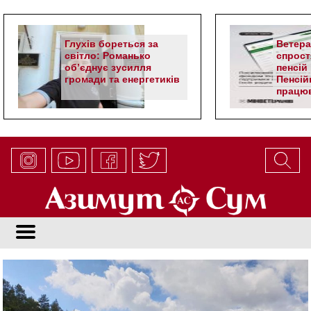
Глухів бореться за
Ветер
світло: Романько
спрост
об’єднує зусилля
пенсій 
громади та енергетиків
Пенсій
працюв
алгор