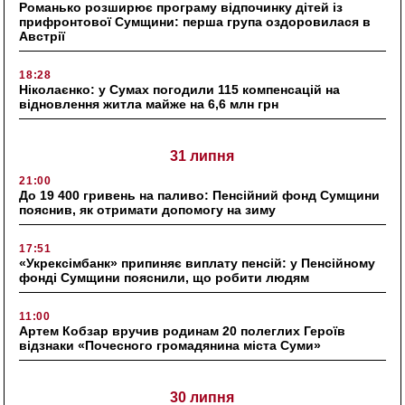
Романько розширює програму відпочинку дітей із
прифронтової Сумщини: перша група оздоровилася в
Австрії
18:28
Ніколаєнко: у Сумах погодили 115 компенсацій на
відновлення житла майже на 6,6 млн грн
31 липня
21:00
До 19 400 гривень на паливо: Пенсійний фонд Сумщини
пояснив, як отримати допомогу на зиму
17:51
«Укрексімбанк» припиняє виплату пенсій: у Пенсійному
фонді Сумщини пояснили, що робити людям
11:00
Артем Кобзар вручив родинам 20 полеглих Героїв
відзнаки «Почесного громадянина міста Суми»
30 липня