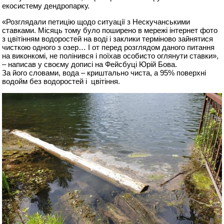
екосистему дендропарку.
«Розглядали петицію щодо ситуації з Нескучанськими
ставками. Місяць тому було поширено в мережі інтернет фото
з цвітінням водоростей на воді і заклики терміново зайнятися
чисткою одного з озер… І от перед розглядом даного питання
на виконкомі, не полінився і поїхав особисто оглянути ставки»,
– написав у своєму дописі на Фейсбуці Юрій Бова.
За його словами, вода – криштально чиста, а 95% поверхні
водойм без водоростей і цвітіння.