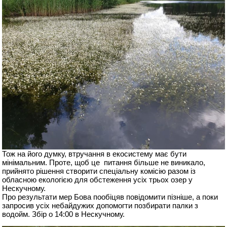
Тож на його думку, втручання в екосистему має бути
мінімальним. Проте, щоб це питання більше не виникало,
прийнято рішення створити спеціальну комісію разом із
обласною екологією для обстеження усіх трьох озер у
Нескучному.
Про результати мер Бова пообіцяв повідомити пізніше, а поки
запросив усіх небайдужих допомогти позбирати палки з
водойм. Збір о 14:00 в Нескучному.