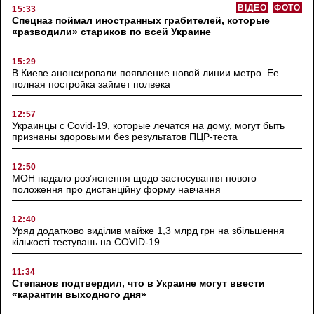
ВІДЕО
ФОТО
15:33
Спецназ поймал иностранных грабителей, которые
«разводили» стариков по всей Украине
15:29
В Киеве анонсировали появление новой линии метро. Ее
полная постройка займет полвека
12:57
Украинцы с Covid-19, которые лечатся на дому, могут быть
признаны здоровыми без результатов ПЦР-теста
12:50
МОН надало роз’яснення щодо застосування нового
положення про дистанційну форму навчання
12:40
Уряд додатково виділив майже 1,3 млрд грн на збільшення
кількості тестувань на COVID-19
11:34
Степанов подтвердил, что в Украине могут ввести
«карантин выходного дня»