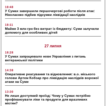
18:48
У Сумах завершили першочергові роботи після атак:
Ніколаєнко підбив підсумки ліквідації наслідків
18:11
Майже 3 млн грн без витрат із бюджету: Суми залучили
допомогу для особливих дітей
27 липня
18:28
У Сумах запрацювало нове Управління з питань
ветеранської політики
14:38
Оперативне реагування та відновлення: в.о. міського
голови Артем Кобзар про ліквідацію наслідків ворожої
атаки на Суми
13:30
Не лише доступний проїзд: Чому у Сумах потрібно
профінансувати ліки та продукти для вразливих
містян?