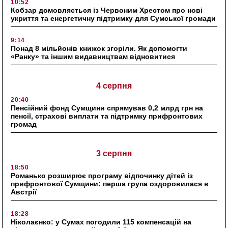
10:52
Кобзар домовляється із Червоним Хрестом про нові
укриття та енергетичну підтримку для Сумської громади
9:14
Понад 8 мільйонів книжок згоріли. Як допомогти
«Ранку» та іншим видавництвам відновитися
4 серпня
20:40
Пенсійний фонд Сумщини спрямував 0,2 млрд грн на
пенсії, страхові виплати та підтримку прифронтових
громад
3 серпня
18:50
Романько розширює програму відпочинку дітей із
прифронтової Сумщини: перша група оздоровилася в
Австрії
18:28
Ніколаєнко: у Сумах погодили 115 компенсацій на