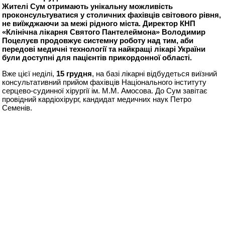
Жителі Сум отримають унікальну можливість
проконсультуватися у столичних фахівців світового рівня,
не виїжджаючи за межі рідного міста. Директор КНП
«Клінічна лікарня Святого Пантелеймона» Володимир
Поцелуєв продовжує системну роботу над тим, аби
передові медичні технології та найкращі лікарі України
були доступні для пацієнтів прикордонної області.
Вже цієї неділі,
15 грудня
, на базі лікарні відбудеться виїзний
консультативний прийом фахівців Національного інституту
серцево-судинної хірургії ім. М.М. Амосова. До Сум завітає
провідний кардіохірург, кандидат медичних наук Петро
Семенів.