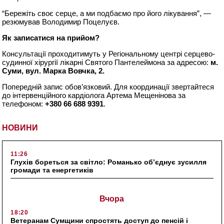
“Бережіть своє серце, а ми подбаємо про його лікування”, —
резюмував Володимир Поцелуєв.
Як записатися на прийом?
Консультації проходитимуть у Регіональному центрі серцево-
судинної хірургії лікарні Святого Пантелеймона за адресою:
м.
Суми, вул. Марка Вовчка, 2.
Попередній запис обов’язковий. Для координації звертайтеся
до інтервенційного кардіолога Артема Мещенінова за
телефоном:
+380 66 688 9391
.
НОВИНИ
11:26
Глухів бореться за світло: Романько об’єднує зусилля
громади та енергетиків
Вчора
18:20
Ветеранам Сумщини спростять доступ до пенсій і