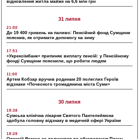
відновлення житла майже на 6,6 млн грн
31 липня
21:00
До 19 400 гривень на паливо: Пенсійний фонд Сумщини
пояснив, як отримати допомогу на зиму
17:51
«Укрексімбанк» припиняє виплату пенсій: у Пенсійному
фонді Сумщини пояснили, що робити людям
11:00
Артем Кобзар вручив родинам 20 полеглих Героїв
відзнаки «Почесного громадянина міста Суми»
30 липня
19:38
Сумська клінічна лікарня Святого Пантелеймона
здобула головну відзнаку в медичній сфері України
18:28
Олексій Романько долучився до обговорення Плану