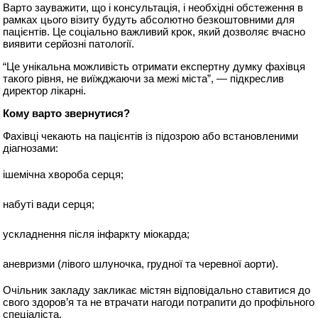
Варто зауважити, що і консультація, і необхідні обстеження в
рамках цього візиту будуть абсолютно безкоштовними для
пацієнтів. Це соціально важливий крок, який дозволяє вчасно
виявити серйозні патології.
“Це унікальна можливість отримати експертну думку фахівця
такого рівня, не виїжджаючи за межі міста”, — підкреслив
директор лікарні.
Кому варто звернутися?
Фахівці чекають на пацієнтів із підозрою або встановленими
діагнозами:
ішемічна хвороба серця;
набуті вади серця;
ускладнення після інфаркту міокарда;
аневризми (лівого шлуночка, грудної та черевної аорти).
Очільник закладу закликає містян відповідально ставитися до
свого здоров’я та не втрачати нагоди потрапити до профільного
спеціаліста.