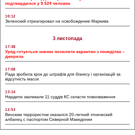
подтвердился у 9 524 человек
10:12
Зеленский отреагировал на освобождение Маркива
3 листопада
17:48
Уряд готується значно посилити карантин з понеділка –
джерела
17:08
Рада зробила крок до штрафів для бізнесу і організацій за
відсутність масок
13:14
Нардепи закликали 11 суддів КС скласти повноваження
12:53
Венским террористом оказался 20-летний этнический
албанец с паспортом Северной Македонии