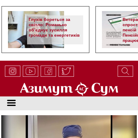
Глухів бореться за
Ветер
світло: Романько
спрост
об’єднує зусилля
пенсій 
громади та енергетиків
Пенсій
працюв
алгор