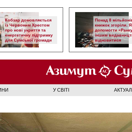
Кобзар домовляється
Понад 8 мільйоні
із Червоним Хрестом
книжок згоріли. Я
про нові укриття та
допомогти «Ранку
енергетичну підтримку
іншим видавницт
для Сумської громади
відновитися
ИНИ
У СВІТІ
АКТУА