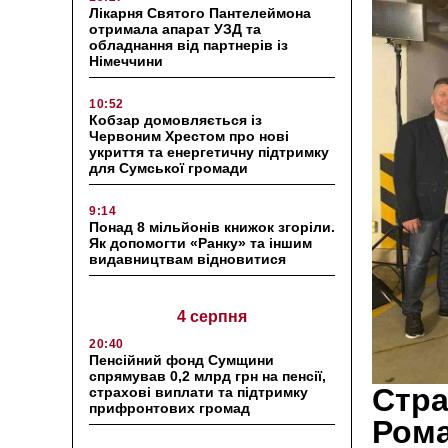
Лікарня Святого Пантелеймона
отримала апарат УЗД та
обладнання від партнерів із
Німеччини
10:52
Кобзар домовляється із
Червоним Хрестом про нові
укриття та енергетичну підтримку
для Сумської громади
9:14
Понад 8 мільйонів книжок згоріли.
Як допомогти «Ранку» та іншим
видавництвам відновитися
4 серпня
20:40
Пенсійний фонд Сумщини
спрямував 0,2 млрд грн на пенсії,
Стра
страхові виплати та підтримку
прифронтових громад
Рома