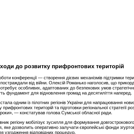
дходи до розвитку прифронтових територій
оботи конференції — створення дієвих механізмів підтримки терит
постраждали від війни. Олексій Романько наголосив, що прикор
требує особливих, адаптованих до безпекових умов стратегічн
уть фундамент для відновлення громад на десятиліття наперед.
тала одним із пілотних регіонів України для напрацювання нови
у прифронтових територій та підготовки регіональної стратегії ро
роки», — констатував голова Сумської обласної ради.
івник регіону мобілізує зусилля для формування довгостроковог
, яке дозволить оперативно залучати європейські фонди згурто
ля узгодження відповідних процедур.