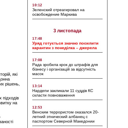
10:12
Зеленский отреагировал на
освобождение Маркива
3 листопада
17:48
Уряд готується значно посилити
карантин з понеділка – джерела
17:08
Рада зробила крок до штрафів для
бізнесу і організацій за відсутність
масок
орій, які
донна
их рішень,
13:14
Нардепи закликали 11 суддів КС
скласти повноваження
х підходів
звитку на
12:53
Венским террористом оказался 20-
летний этнический албанец с
о
паспортом Северной Македонии
ваності