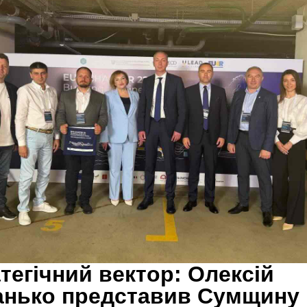
тегічний вектор: Олексій
нько представив Сумщину 