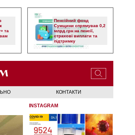
в
Пенсійний фонд
к
Сумщини спрямував 0,2
» та
млрд грн на пенсії,
вам
страхові виплати та
підтримку
прифронтових громад
ЛЬНО
КОНТАКТИ
INSTAGRAM