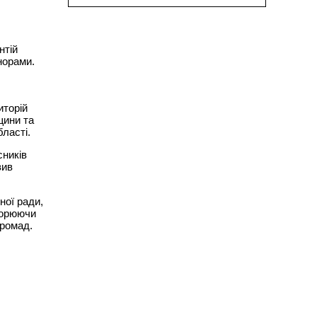
нтій
норами.
иторій
щини та
бласті.
сників
вив
ної ради,
творюючи
громад.