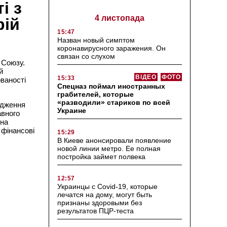
і з
4 листопада
рій
15:47
Назван новый симптом
коронавирусного заражения. Он
связан со слухом
 Союзу.
й
ВІДЕО
ФОТО
15:33
ваності
Спецназ поймал иностранных
грабителей, которые
«разводили» стариков по всей
адження
Украине
авного
ина
 фінансові
15:29
В Киеве анонсировали появление
новой линии метро. Ее полная
постройка займет полвека
12:57
Украинцы с Covid-19, которые
лечатся на дому, могут быть
признаны здоровыми без
результатов ПЦР-теста