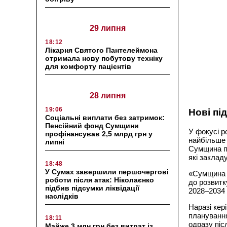
29 липня
18:12
Лікарня Святого Пантелеймона
отримала нову побутову техніку
для комфорту пацієнтів
28 липня
19:06
Нові пі
Соціальні виплати без затримок:
Пенсійний фонд Сумщини
У фокусі р
профінансував 2,5 млрд грн у
найбільше 
липні
Сумщина по
які заклад
18:48
У Сумах завершили першочергові
«Сумщина с
роботи після атак: Ніколаєнко
до розвитк
підбив підсумки ліквідації
2028–2034 
наслідків
Наразі кер
планування
18:11
одразу піс
Майже 3 млн грн без витрат із