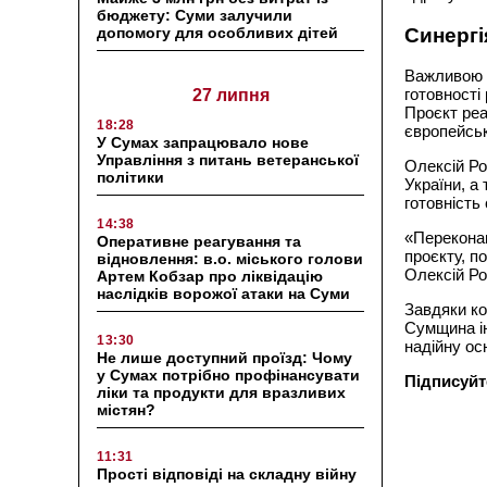
бюджету: Суми залучили
допомогу для особливих дітей
Синергі
Важливою с
готовності
27 липня
Проєкт реа
18:28
європейськ
У Сумах запрацювало нове
Управління з питань ветеранської
Олексій Ро
політики
України, а
готовність
14:38
«Переконан
Оперативне реагування та
проєкту, п
відновлення: в.о. міського голови
Олексій Ро
Артем Кобзар про ліквідацію
наслідків ворожої атаки на Суми
Завдяки ко
Сумщина ін
13:30
надійну ос
Не лише доступний проїзд: Чому
у Сумах потрібно профінансувати
Підписуйт
ліки та продукти для вразливих
містян?
11:31
Прості відповіді на складну війну