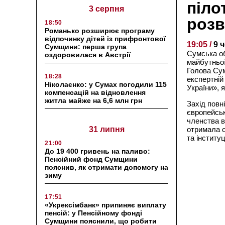
піло
3 серпня
розв
18:50
Романько розширює програму
відпочинку дітей із прифронтової
19:05 /
9 
Сумщини: перша група
Сумська о
оздоровилася в Австрії
майбутньої
Голова Су
18:28
експертній
Ніколаєнко: у Сумах погодили 115
України», я
компенсацій на відновлення
житла майже на 6,6 млн грн
Захід повн
європейськ
членства в
31 липня
отримала с
та інституц
21:00
До 19 400 гривень на паливо:
Пенсійний фонд Сумщини
пояснив, як отримати допомогу на
зиму
17:51
«Укрексімбанк» припиняє виплату
пенсій: у Пенсійному фонді
Сумщини пояснили, що робити