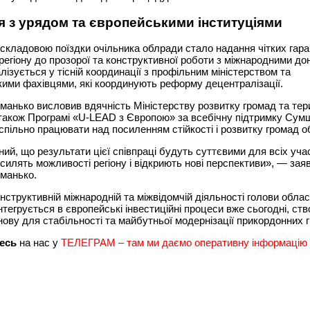
я з урядом та європейськими інституціями
кладовою поїздки очільника облради стало надання чітких гара
 регіону до прозорої та конструктивної роботи з міжнародними до
лізується у тісній координації з профільним міністерством та
ими фахівцями, які координують реформу децентралізації.
манько висловив вдячність Міністерству розвитку громад та тер
 також Програмі «U-LEAD з Європою» за всебічну підтримку Сум
 спільно працювати над посиленням стійкості і розвитку громад о
ий, що результати цієї співпраці будуть суттєвими для всіх уча
осилять можливості регіону і відкриють нові перспективи», — зая
манько.
нструктивній міжнародній та міжвідомчій діяльності голови облас
тегрується в європейські інвестиційні процеси вже сьогодні, с
нову для стабільності та майбутньої модернізації прикордонних 
есь
на нас у
ТЕЛЕГРАМ – там ми даємо оперативну інформацію