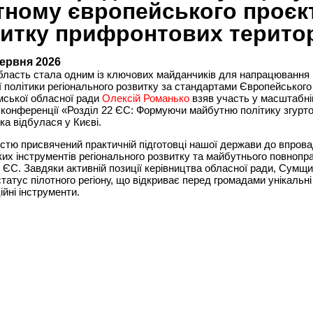
тному європейського проєкт
итку прифронтових терито
червня 2026
бласть стала одним із ключових майданчиків для напрацювання
 політики регіонального розвитку за стандартами Європейського
мської обласної ради
Олексій Романько
взяв участь у масштабні
 конференції «Розділ 22 ЄС: Формуючи майбутню політику згурто
ка відбулася у Києві.
істю присвячений практичній підготовці нашої держави до впров
их інструментів регіонального розвитку та майбутнього повнопр
 ЄС. Завдяки активній позиції керівництва обласної ради, Сумщ
татус пілотного регіону, що відкриває перед громадами унікальні
ійні інструменти.