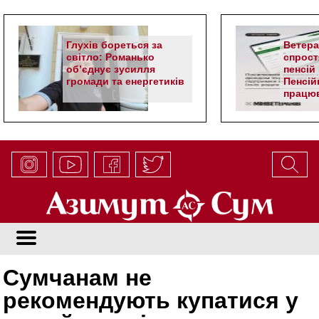
Глухів бореться за
Ветер
світло: Романько
спрост
об’єднує зусилля
пенсій 
громади та енергетиків
Пенсій
працюв
алгор
Сумчанам не
рекомендують купатися у