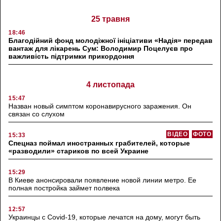
25 травня
18:46
Благодійний фонд молодіжної ініціативи «Надія» передав
вантаж для лікарень Сум: Володимир Поцелуєв про
важливість підтримки прикордоння
4 листопада
15:47
Назван новый симптом коронавирусного заражения. Он
связан со слухом
ВІДЕО
ФОТО
15:33
Спецназ поймал иностранных грабителей, которые
«разводили» стариков по всей Украине
15:29
В Киеве анонсировали появление новой линии метро. Ее
полная постройка займет полвека
12:57
Украинцы с Covid-19, которые лечатся на дому, могут быть