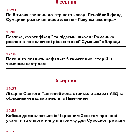
6 серпня
18:51
По 5 тисяч гривень до першого класу: Пенсійний фонд
Сумщини розпочав оформлення «Пакунка школяра»
18:06
Безпека, фортифікації та підземні школи: Романько
розповів про ключові рішення сесії Сумської облради
17:38
Поки літо плавить асфальт: 5 книжкових історій із
зимовим настроєм
5 серпня
19:27
Лікарня Святого Пантелеймона отримала апарат УЗД та
обладнання від партнерів із Німеччини
10:52
Кобзар домовляється із Червоним Хрестом про нові
укриття та енергетичну підтримку для Сумської громади