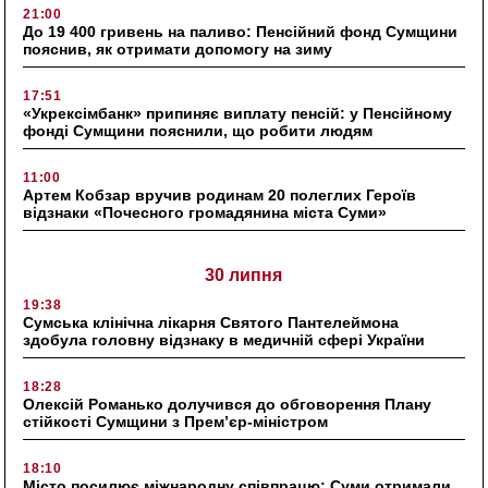
21:00
До 19 400 гривень на паливо: Пенсійний фонд Сумщини
пояснив, як отримати допомогу на зиму
17:51
«Укрексімбанк» припиняє виплату пенсій: у Пенсійному
фонді Сумщини пояснили, що робити людям
11:00
Артем Кобзар вручив родинам 20 полеглих Героїв
відзнаки «Почесного громадянина міста Суми»
30 липня
19:38
Сумська клінічна лікарня Святого Пантелеймона
здобула головну відзнаку в медичній сфері України
18:28
Олексій Романько долучився до обговорення Плану
стійкості Сумщини з Прем’єр-міністром
18:10
Місто посилює міжнародну співпрацю: Суми отримали