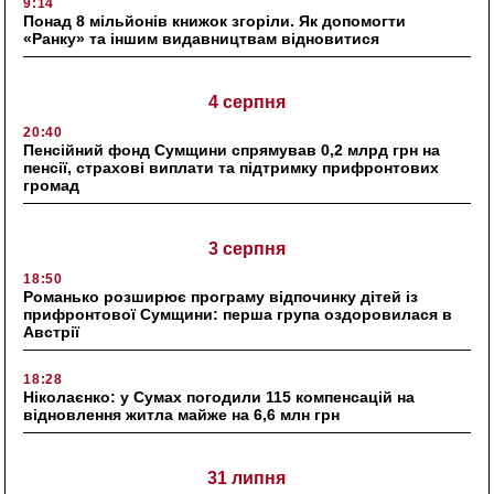
9:14
Понад 8 мільйонів книжок згоріли. Як допомогти
«Ранку» та іншим видавництвам відновитися
4 серпня
20:40
Пенсійний фонд Сумщини спрямував 0,2 млрд грн на
пенсії, страхові виплати та підтримку прифронтових
громад
3 серпня
18:50
Романько розширює програму відпочинку дітей із
прифронтової Сумщини: перша група оздоровилася в
Австрії
18:28
Ніколаєнко: у Сумах погодили 115 компенсацій на
відновлення житла майже на 6,6 млн грн
31 липня