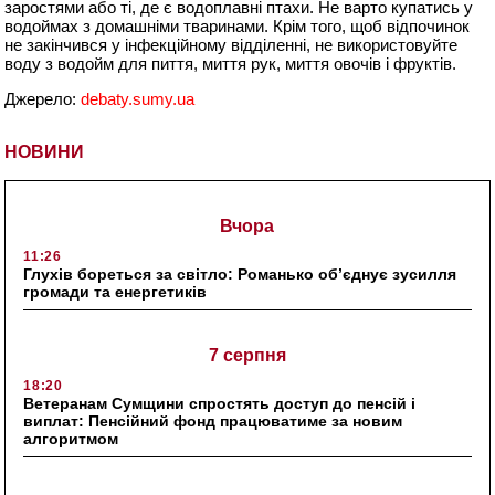
заростями або ті, де є водоплавні птахи. Не варто купатись у
водоймах з домашніми тваринами. Крім того, щоб відпочинок
не закінчився у інфекційному відділенні, не використовуйте
воду з водойм для пиття, миття рук, миття овочів і фруктів.
Джерело:
debaty.sumy.ua
НОВИНИ
Вчора
11:26
Глухів бореться за світло: Романько об’єднує зусилля
громади та енергетиків
7 серпня
18:20
Ветеранам Сумщини спростять доступ до пенсій і
виплат: Пенсійний фонд працюватиме за новим
алгоритмом