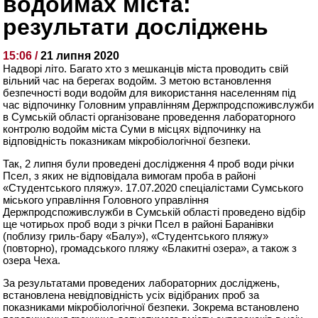
водоймах міста:
результати досліджень
15:06 /
21 липня 2020
Надворі літо. Багато хто з мешканців міста проводить свій
вільний час на берегах водойм. З метою встановлення
безпечності води водойм для використання населенням під
час відпочинку Головним управлінням Держпродспоживслужби
в Сумській області організоване проведення лабораторного
контролю водойм міста Суми в місцях відпочинку на
відповідність показникам мікробіологічної безпеки.
Так, 2 липня були проведені дослідження 4 проб води річки
Псел, з яких не відповідала вимогам проба в районі
«Студентського пляжу». 17.07.2020 спеціалістами Сумського
міського управління Головного управління
Держпродспоживслужби в Сумській області проведено відбір
ще чотирьох проб води з річки Псел в районі Баранівки
(поблизу гриль-бару «Балу»), «Студентського пляжу»
(повторно), громадського пляжу «Блакитні озера», а також з
озера Чеха.
За результатами проведених лабораторних досліджень,
встановлена невідповідність усіх відібраних проб за
показниками мікробіологічної безпеки. Зокрема встановлено