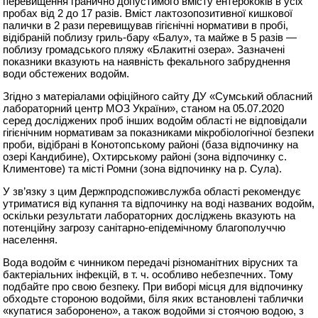
перевищення гранично допустимого вмісту ентерококів в усіх
пробах від 2 до 17 разів. Вміст лактозопозитивної кишкової
палички в 2 рази перевищував гігієнічні нормативи в пробі,
відібраній поблизу гриль-бару «Балу», та майже в 5 разів —
поблизу громадського пляжу «Блакитні озера». Зазначені
показники вказують на наявність фекального забруднення
води обстежених водойм.
Згідно з матеріалами офіційного сайту ДУ «Сумський обласний
лабораторний центр МОЗ України», станом на 05.07.2020
серед досліджених проб інших водойм області не відповідали
гігієнічним нормативам за показниками мікробіологічної безпеки
проби, відібрані в Конотопському районі (база відпочинку на
озері Кандибине), Охтирському районі (зона відпочинку с.
Климентове) та місті Ромни (зона відпочинку на р. Сула).
У зв’язку з цим Держпродспоживслужба області рекомендує
утриматися від купання та відпочинку на воді названих водойм,
оскільки результати лабораторних досліджень вказують на
потенційну загрозу санітарно-епідемічному благополуччю
населення.
Вода водойм є чинником передачі різноманітних вірусних та
бактеріальних інфекцій, в т. ч. особливо небезпечних. Тому
подбайте про свою безпеку. При виборі місця для відпочинку
обходьте стороною водойми, біля яких встановлені таблички
«купатися заборонено», а також водойми зі стоячою водою, з