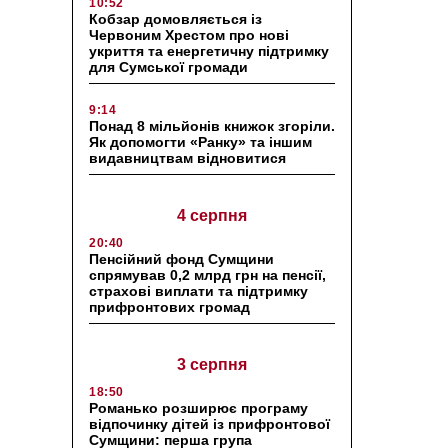
10:52
Кобзар домовляється із
Червоним Хрестом про нові
укриття та енергетичну підтримку
для Сумської громади
9:14
Понад 8 мільйонів книжок згоріли.
Як допомогти «Ранку» та іншим
видавництвам відновитися
4 серпня
20:40
Пенсійний фонд Сумщини
спрямував 0,2 млрд грн на пенсії,
страхові виплати та підтримку
прифронтових громад
3 серпня
18:50
Романько розширює програму
відпочинку дітей із прифронтової
Сумщини: перша група