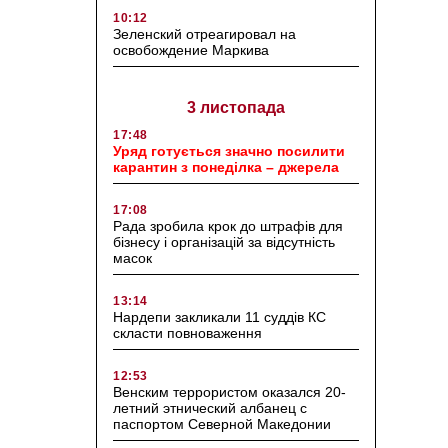
10:12
Зеленский отреагировал на
освобождение Маркива
3 листопада
17:48
Уряд готується значно посилити
карантин з понеділка – джерела
17:08
Рада зробила крок до штрафів для
бізнесу і організацій за відсутність
масок
13:14
Нардепи закликали 11 суддів КС
скласти повноваження
12:53
Венским террористом оказался 20-
летний этнический албанец с
паспортом Северной Македонии