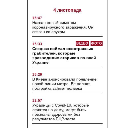
4 листопада
15:47
Назван новый симптом
коронавирусного заражения. Он
связан со слухом
ВІДЕО
ФОТО
15:33
Спецназ поймал иностранных
грабителей, которые
«разводили» стариков по всей
Украине
15:29
В Киеве анонсировали появление
новой линии метро. Ее полная
постройка займет полвека
12:57
Украинцы с Covid-19, которые
лечатся на дому, могут быть
признаны здоровыми без
результатов ПЦР-теста