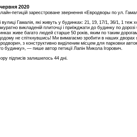
 червня 2020
нлайн-петицій зареєстроване звернення «Евродворы по ул. Гама
вулиці Гамалія, які живуть у будинках: 21, 19, 17/1, 36/1, 1 теж 
акуратно викладеній плиточці і приїжджати до будинку по дорозі 
нках живе багато людей старше 50 років, яким по таким дорога
додому не спіткнувшись! Ми вимагаємо зробити в наших дворах 
родвори», з конструктивно виділеним місцем для парковки авто
го будинку», — пише автор петиції Лапін Микола Ігорович.
бору підписів залишилось 44 дні.