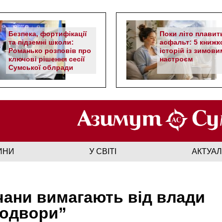
Безпека, фортифікації
Поки літо плавит
та підземні школи:
асфальт: 5 книжк
Романько розповів про
історій із зимови
ключові рішення сесії
настроєм
Сумської облради
ИНИ
У СВІТІ
АКТУА
ани вимагають від влади
родвори”