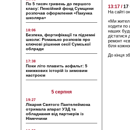
По 5 тисяч гривень до першого
13:17 /
17
класу: Пенсійний фонд Сумщини
На сайті о
розпочав оформлення «Пакунка
школяра»
«Ми жителі 
ходити по 
18:06
наших буди
Безпека, фортифікації та підземні
дістатися 
школи: Романько розповів про
ремонт «єв
ключові рішення сесії Сумської
біля кожно
облради
До кінця з
17:38
Поки літо плавить асфальт: 5
книжкових історій із зимовим
настроєм
5 серпня
19:27
Лікарня Святого Пантелеймона
отримала апарат УЗД та
обладнання від партнерів із
Німеччини