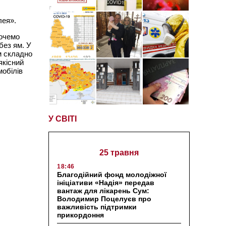
лея».
хочемо
без ям. У
м складно
якісний
мобілів
У СВІТІ
25 травня
18:46
Благодійний фонд молодіжної
ініціативи «Надія» передав
вантаж для лікарень Сум:
Володимир Поцелуєв про
важливість підтримки
прикордоння