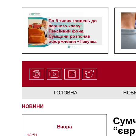
По 5 тисяч гривень до
першого класу:
Пенсійний фонд
Сумщини розпочав
оформлення «Пакунка
школяра»
ГОЛОВНА
НОВ
НОВИНИ
Сумч
Вчора
“єв
18:51