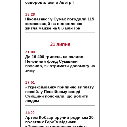
оздоровилася в Австрії
18:28
Ніколаєнко: у Сумах погодили 115
компенсацій на відновлення
житла майже на 6,6 млн грн
31 липня
21:00
До 19 400 гривень на паливо:
Пенсійний фонд Сумщини
пояснив, як отримати допомогу на
зиму
17:51
«Укрексімбанк» припиняє виплату
пенсій: у Пенсійному фонді
Сумщини пояснили, що робити
людям
11:00
Артем Кобзар вручив родинам 20
полеглих Героїв відзнаки
«Почесного громадянина міста