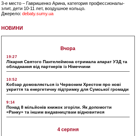
3-е место – Гавришенко Арина, категория профессионалы-
элит, дети 10-11 лет, воздушное кольцо.
Джерело:
debaty.sumy.ua
НОВИНИ
Вчора
19:27
Лікарня Святого Пантелеймона отримала апарат УЗД та
обладнання від партнерів із Німеччини
10:52
Кобзар домовляється із Червоним Хрестом про нові
укриття та енергетичну підтримку для Сумської громади
9:14
Понад 8 мільйонів книжок згоріли. Як допомогти
«Ранку» та іншим видавництвам відновитися
4 серпня