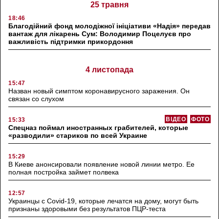
25 травня
18:46
Благодійний фонд молодіжної ініціативи «Надія» передав
вантаж для лікарень Сум: Володимир Поцелуєв про
важливість підтримки прикордоння
4 листопада
15:47
Назван новый симптом коронавирусного заражения. Он
связан со слухом
ВІДЕО
ФОТО
15:33
Спецназ поймал иностранных грабителей, которые
«разводили» стариков по всей Украине
15:29
В Киеве анонсировали появление новой линии метро. Ее
полная постройка займет полвека
12:57
Украинцы с Covid-19, которые лечатся на дому, могут быть
признаны здоровыми без результатов ПЦР-теста