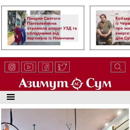
Лікарня Святого
Кобзар
Пантелеймона
із Чер
отримала апарат УЗД та
про но
обладнання від
енерге
партнерів із Німеччини
для Су