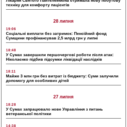
Лікарня Святого Пантелеймона отримала нову побутову
техніку для комфорту пацієнтів
28 липня
19:06
Соціальні виплати без затримок: Пенсійний фонд
Сумщини профінансував 2,5 млрд грн у липні
18:48
У Сумах завершили першочергові роботи після атак:
Ніколаєнко підбив підсумки ліквідації наслідків
18:11
Майже 3 млн грн без витрат із бюджету: Суми залучили
допомогу для особливих дітей
27 липня
18:28
У Сумах запрацювало нове Управління з питань
ветеранської політики
14:38