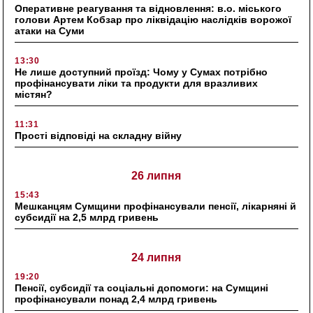
Оперативне реагування та відновлення: в.о. міського
голови Артем Кобзар про ліквідацію наслідків ворожої
атаки на Суми
13:30
Не лише доступний проїзд: Чому у Сумах потрібно
профінансувати ліки та продукти для вразливих
містян?
11:31
Прості відповіді на складну війну
26 липня
15:43
Мешканцям Сумщини профінансували пенсії, лікарняні й
субсидії на 2,5 млрд гривень
24 липня
19:20
Пенсії, субсидії та соціальні допомоги: на Сумщині
профінансували понад 2,4 млрд гривень