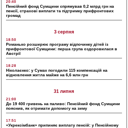
20:40
Пенсійний фонд Сумщини спрямував 0,2 млрд грн на
пенсії, страхові виплати та підтримку прифронтових
громад
3 серпня
18:50
Романько розширює програму відпочинку дітей із
прифронтової Сумщини: перша група оздоровилася в
Австрії
18:28
Ніколаєнко: у Сумах погодили 115 компенсацій на
відновлення житла майже на 6,6 млн грн
31 липня
21:00
До 19 400 гривень на паливо: Пенсійний фонд Сумщини
пояснив, як отримати допомогу на зиму
17:51
«Укрексімбанк» припиняє виплату пенсій: у Пенсійному