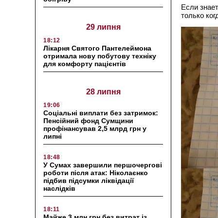
Если знает
только ког
29 липня
18:12
Лікарня Святого Пантелеймона
отримала нову побутову техніку
для комфорту пацієнтів
28 липня
19:06
Соціальні виплати без затримок:
Пенсійний фонд Сумщини
профінансував 2,5 млрд грн у
липні
18:48
У Сумах завершили першочергові
роботи після атак: Ніколаєнко
підбив підсумки ліквідації
наслідків
18:11
Майже 3 млн грн без витрат із