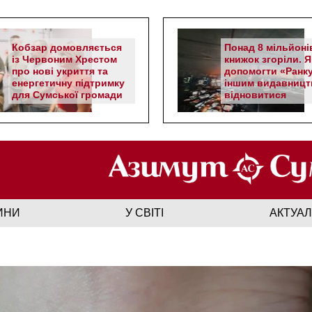
Кобзар домовляється
Понад 8 мільйоні
із Червоним Хрестом
книжок згоріли. Я
про нові укриття та
допомогти «Ранку
енергетичну підтримку
іншим видавницт
для Сумської громади
відновитися
ИНИ
У СВІТІ
АКТУА