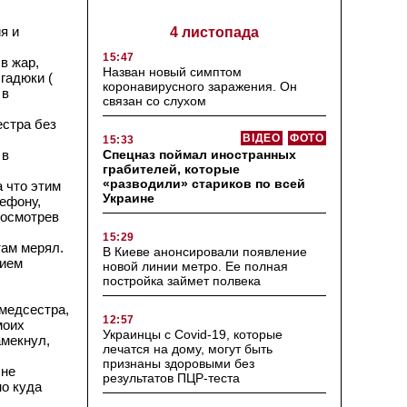
я и
4 листопада
15:47
в жар,
Назван новый симптом
гадюки (
коронавирусного заражения. Он
 в
связан со слухом
естра без
ВІДЕО
ФОТО
15:33
Спецназ поймал иностранных
 в
грабителей, которые
«разводили» стариков по всей
а что этим
Украине
лефону,
посмотрев
15:29
там мерял.
В Киеве анонсировали появление
нием
новой линии метро. Ее полная
постройка займет полвека
 медсестра,
12:57
моих
Украинцы с Covid-19, которые
амекнул,
лечатся на дому, могут быть
признаны здоровыми без
 не
результатов ПЦР-теста
но куда