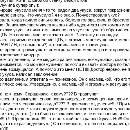
огут!!!!! Хоть головой об стенку бейся стой!
лучила супер опыт.
ироде, укусило меня что то, рядом два укуса, вокруг покраснени
чало синеть. Что укусило? я не знаю. Почувствовала укус?
ала, когда начало сильно печь, болела голова, сильно бросало 
ю. За исключением укуса какого либо ядовитого насекомого или 
 похожи укусы и симптомы именно на укус ползучего) обратилась
ЦГБ. Но помощь мне не оказал никто. Расскажу по порядку…
лась в приемное отделение ЦГБ, с огромным возмущением медс
АРАНТИН, не слышали?) отправила меня в травмпункт.
очередь в травмпункте, осмотрела меня медсестра и отправила
тделение к хирургу.
ном отделении, та же медсестра без маски, возмущаясь, сказал
занимается. Но мои возмущения помогли вызвать доктора по те
ень возмущался! А помогло это мне? НЕТ!!!! Доктор нервно, не 
 укуса, написал заключение.
о давление, я ответила — пониженое. Он с насмешкой, кто его 
е плохо очень. Утвержденно, с насмешкой и огромным возмуще
то не к нему! Спрашиваю, к кому???? В травпункт.
аюсь в травмпункт, снова новая очередь и возмущенные врач и
 к ним. Но я спрашиваю куда???? В приемное отделение!!!!! При 
х доктор все-таки полувзглядом посмотрел ноги и культурно н
 и что делать. ( это было не заключение, и не исключения, и не
!!!) !!!!Предположил!!!!!, что не какой не страшный укус. Но!!! Он
, это сто раз подчернул. ( Он не виноват, что он не специалист, 
?!!)