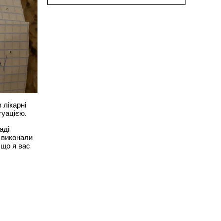
 лікарні
туацією.
аді
е виконали
 що я вас