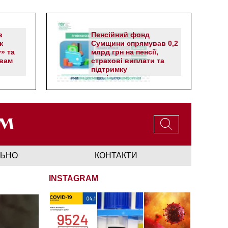
в
Пенсійний фонд
к
Сумщини спрямував 0,2
» та
млрд грн на пенсії,
вам
страхові виплати та
підтримку
прифронтових громад
ЛЬНО
КОНТАКТИ
INSTAGRAM