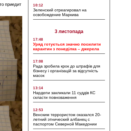
то приедит
10:12
Зеленский отреагировал на
освобождение Маркива
3 листопада
17:48
Уряд готується значно посилити
карантин з понеділка – джерела
17:08
Рада зробила крок до штрафів для
бізнесу і організацій за відсутність
масок
13:14
Нардепи закликали 11 суддів КС
скласти повноваження
12:53
Венским террористом оказался 20-
летний этнический албанец с
паспортом Северной Македонии