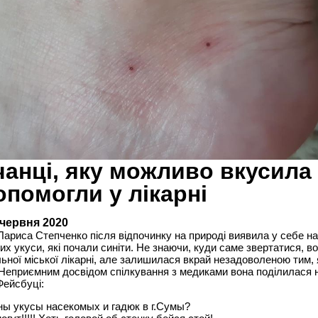
анці, яку можливо вкусила 
опомогли у лікарні
 червня 2020
ариса Степченко після відпочинку на природі виявила у себе на
их укуси, які почали синіти. Не знаючи, куди саме звертатися, в
ьної міської лікарні, але залишилася вкрай незадоволеною тим, я
Неприємним досвідом спілкування з медиками вона поділилася н
Фейсбуці:
ны укусы насекомых и гадюк в г.Сумы?