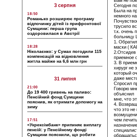
Вам не пом
3 серпня
Сегодня по
Была на пр
18:50
немного на
Романько розширює програму
Почувствов
відпочинку дітей із прифронтової
трусило вс
Сумщини: перша група
т.к. очень
оздоровилася в Австрії
больницу 
1. Обрати
18:28
маски ( К
Ніколаєнко: у Сумах погодили 115
2.Отсидев 
компенсацій на відновлення
приемное о
житла майже на 6,6 млн грн
3. В прием
хирург не 
который оч
даже место
31 липня
Спросил пр
21:00
Говорю мн
До 19 400 гривень на паливо:
объяснил
Пенсійний фонд Сумщини
мне, что э
пояснив, як отримати допомогу на
4. Возвращ
зиму
что это не
возмущения
чем лечить
17:51
«Укрексімбанк» припиняє виплату
назначение!
пенсій: у Пенсійному фонді
специалист
Сумщини пояснили, що робити
обращаться