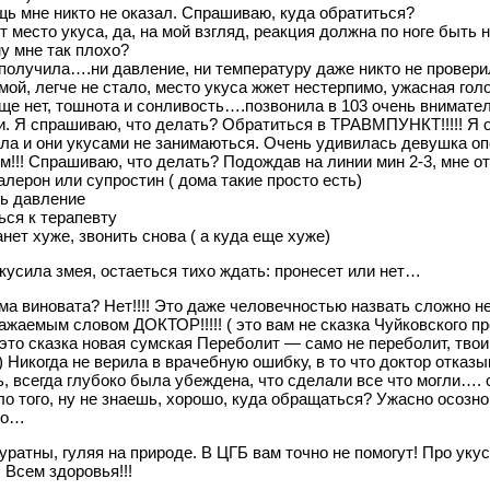
щь мне никто не оказал. Спрашиваю, куда обратиться?
 место укуса, да, на мой взгляд, реакция должна по ноге быть н
у мне так плохо?
 получила….ни давление, ни температуру даже никто не провер
ой, легче не стало, место укуса жжет нестерпимо, ужасная гол
ще нет, тошнота и сонливость….позвонила в 103 очень внимате
. Я спрашиваю, что делать? Обратиться в ТРАВМПУНКТ!!!!! Я 
ла и они укусами не занимаються. Очень удивилась девушка оп
им!!! Спрашиваю, что делать? Подождав на линии мин 2-3, мне о
лерон или супростин ( дома такие просто есть)
ь давление
ься к терапевту
нет хуже, звонить снова ( а куда еще хуже)
кусила змея, остаеться тихо ждать: пронесет или нет…
а виновата? Нет!!!! Это даже человечностью назвать сложно не
ажаемым словом ДОКТОР!!!!! ( это вам не сказка Чуйковского пр
это сказка новая сумская Переболит — само не переболит, твои
 Никогда не верила в врачебную ошибку, в то что доктор отказ
, всегда глубоко была убеждена, что сделали все что могли…. 
ло того, ну не знаешь, хорошо, куда обращаться? Ужасно осозно
но…
уратны, гуляя на природе. В ЦГБ вам точно не помогут! Про уку
 Всем здоровья!!!