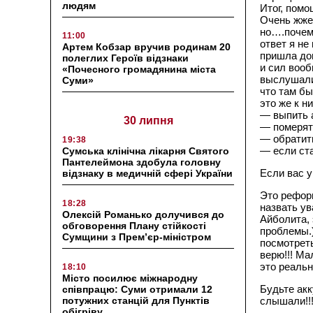
людям
Итог, помо
Очень жжет
но….почем
11:00
ответ я не
Артем Кобзар вручив родинам 20
пришла дом
полеглих Героїв відзнаки
и сил вооб
«Почесного громадянина міста
выслушали
Суми»
что там бы
это же к н
— выпить а
30 липня
— померят
— обратит
19:38
— если ста
Сумська клінічна лікарня Святого
Пантелеймона здобула головну
Если вас у
відзнаку в медичній сфері України
Это реформ
18:28
назвать ув
Олексій Романько долучився до
Айболита, 
обговорення Плану стійкості
проблемы.)
Сумщини з Прем’єр-міністром
посмотреть
верю!!! Ма
это реаль
18:10
Місто посилює міжнародну
Будьте акк
співпрацю: Суми отримали 12
потужних станцій для Пунктів
слышали!!!
обігріву