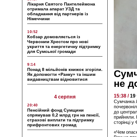
Лікарня Святого Пантелеймона
отримала апарат УЗД та
обладнання від партнерів із
Німеччини
10:52
Кобзар домовляється із
Червоним Хрестом про нові
укриття та енергетичну підтримку
для Сумської громади
9:14
Понад 8 мільйонів книжок згоріли.
Сумч
Як допомогти «Ранку» та іншим
видавництвам відновитися
не д
15:38 /
19
4 серпня
Сумчанка Л
20:40
почервоніл
Пенсійний фонд Сумщини
до централ
спрямував 0,2 млрд грн на пенсії,
прийняли. 
страхові виплати та підтримку
сторінці у 
прифронтових громад
«Чем опас