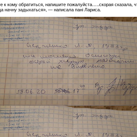
е к кому обратиться, напишите пожалуйста…..скорая сказала, ч
да начну задыхаться», — написала пані Лариса.