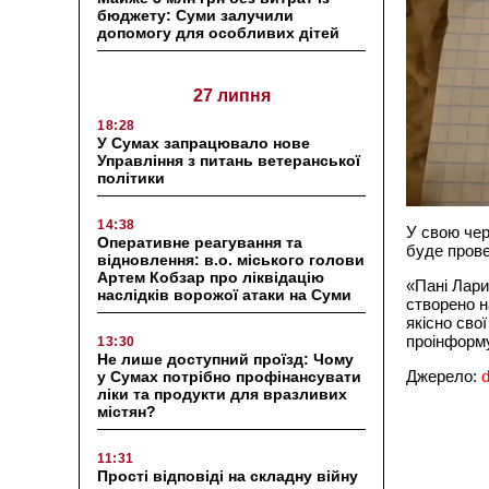
бюджету: Суми залучили
допомогу для особливих дітей
27 липня
18:28
У Сумах запрацювало нове
Управління з питань ветеранської
політики
14:38
У свою чер
Оперативне реагування та
буде прове
відновлення: в.о. міського голови
Артем Кобзар про ліквідацію
«Пані Лари
наслідків ворожої атаки на Суми
створено н
якісно сво
проінформу
13:30
Не лише доступний проїзд: Чому
Джерело:
у Сумах потрібно профінансувати
ліки та продукти для вразливих
містян?
11:31
Прості відповіді на складну війну