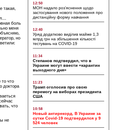
12:50
МОН надало роз’яснення щодо
е такая,
застосування нового положення про
дистанційну форму навчання
ил…
овная боль
льно меня
12:40
объясняю,
Уряд додатково виділив майже 1,3
ератор, но
млрд грн на збільшення кількості
тветили:
тестувань на COVID-19
11:34
Степанов подтвердил, что в
Украине могут ввести «карантин
выходного дня»
 то что
11:23
о доктора
Трамп оголосив про свою
перемогу на виборах президента
ываеться
США
сейчас
вать, что
10:58
Новый антирекорд. В Украине за
сутки Covid-19 подтвердился у 9
сы не
524 человек