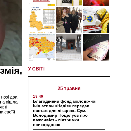
змія,
У СВІТІ
25 травня
18:46
 нозі два
Благодійний фонд молодіжної
она пішла
ініціативи «Надія» передав
к її
вантаж для лікарень Сум:
а своїй
Володимир Поцелуєв про
важливість підтримки
прикордоння