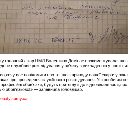
гу головний лікар ЦМЛ Валентина Домінас прокоментувала, що в
дене службове розслідування у зв’язку з викладеною у пості си
со,хочу вас повідомити про те, що з приводу вашої скарги у закл
аказ про проведення службового розслідування. Усі особи,які н
ї професійні обов’язки, будуть притягнуті до відповідальності,про
ю обов’язково!» — запевнила головлікар.
debaty.sumy.ua