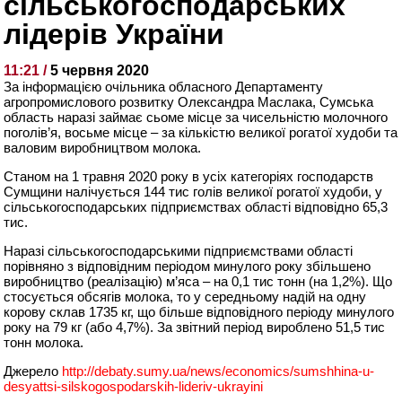
сільськогосподарських
лідерів України
11:21 /
5 червня 2020
За інформацією очільника обласного Департаменту
агропромислового розвитку Олександра Маслака, Сумська
область наразі займає сьоме місце за чисельністю молочного
поголів’я, восьме місце – за кількістю великої рогатої худоби та
валовим виробництвом молока.
Станом на 1 травня 2020 року в усіх категоріях господарств
Сумщини налічується 144 тис голів великої рогатої худоби, у
сільськогосподарських підприємствах області відповідно 65,3
тис.
Наразі сільськогосподарськими підприємствами області
порівняно з відповідним періодом минулого року збільшено
виробництво (реалізацію) м’яса – на 0,1 тис тонн (на 1,2%). Що
стосується обсягів молока, то у середньому надій на одну
корову склав 1735 кг, що більше відповідного періоду минулого
року на 79 кг (або 4,7%). За звітний період вироблено 51,5 тис
тонн молока.
Джерело
http://debaty.sumy.ua/news/economics/sumshhina-u-
desyattsi-silskogospodarskih-lideriv-ukrayini