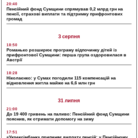
20:40
Пенсійний фонд Сумщини спрямував 0,2 млрд грн на
пенсії, страхові виплати та підтримку прифронтових
громад
3 серпня
18:50
Романько розширює програму відпочинку дітей із
прифронтової Сумщини: перша група оздоровилася в
Австрії
18:28
Ніколаєнко: у Сумах погодили 115 компенсацій на
відновлення житла майже на 6,6 млн грн
31 липня
21:00
До 19 400 гривень на паливо: Пенсійний фонд Сумщини
пояснив, як отримати допомогу на зиму
17:51
«Укрексімбанк» припиняє виплату пенсій: у Пенсійному