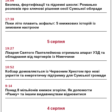
18:06
Безпека, фортифікації та підземні школи: Романько
розповів про ключові рішення сесії Сумської облради
17:38
Поки літо плавить асфальт: 5 книжкових історій із
зимовим настроєм
5 серпня
19:27
Лікарня Святого Пантелеймона отримала апарат УЗД та
обладнання від партнерів із Німеччини
10:52
Кобзар домовляється із Червоним Хрестом про нові
укриття та енергетичну підтримку для Сумської громади
9:14
Понад 8 мільйонів книжок згоріли. Як допомогти
«Ранку» та іншим видавництвам відновитися
4 серпня