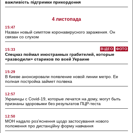
важливість підтримки прикордоння
4 листопада
15:47
Назван новый симптом коронавирусного заражения. Он
связан со слухом
ВІДЕО
ФОТО
15:33
Спецназ поймал иностранных грабителей, которые
«разводили» стариков по всей Украине
15:29
В Киеве анонсировали появление новой линии метро. Ее
полная постройка займет полвека
12:57
Украинцы с Covid-19, которые лечатся на дому, могут быть
признаны здоровыми без результатов ПЦР-теста
12:50
МОН надало роз’яснення щодо застосування нового
положення про дистанційну форму навчання