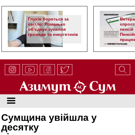
Глухів бореться за
Ветер
світло: Романько
спрост
об’єднує зусилля
пенсій 
громади та енергетиків
Пенсій
працюв
алгор
Сумщина увійшла у
десятку