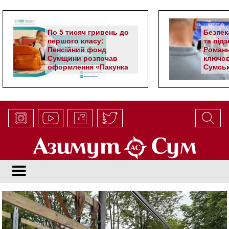
По 5 тисяч гривень до
Безпек
першого класу:
та під
Пенсійний фонд
Романь
Сумщини розпочав
ключов
оформлення «Пакунка
Сумськ
школяра»