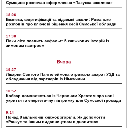
Сумщини розпочав оформлення «Пакунка школяра»
18:06
Безпека, фортифікації та підземні школи: Романько
розповів про ключові рішення сесії Сумської облради
17:38
Поки літо плавить асфальт: 5 книжкових історій із
зимовим настроєм
Вчора
19:27
Лікарня Святого Пантелеймона отримала апарат УЗД та
обладнання від партнерів із Німеччини
10:52
Кобзар домовляється із Червоним Хрестом про нові
укриття та енергетичну підтримку для Сумської громади
9:14
Понад 8 мільйонів книжок згоріли. Як допомогти
«Ранку» та іншим видавництвам відновитися