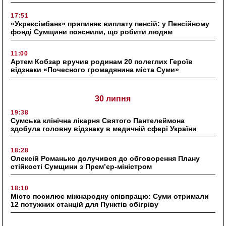
17:51
«Укрексімбанк» припиняє виплату пенсій: у Пенсійному
фонді Сумщини пояснили, що робити людям
11:00
Артем Кобзар вручив родинам 20 полеглих Героїв
відзнаки «Почесного громадянина міста Суми»
30 липня
19:38
Сумська клінічна лікарня Святого Пантелеймона
здобула головну відзнаку в медичній сфері України
18:28
Олексій Романько долучився до обговорення Плану
стійкості Сумщини з Прем’єр-міністром
18:10
Місто посилює міжнародну співпрацю: Суми отримали
12 потужних станцій для Пунктів обігріву