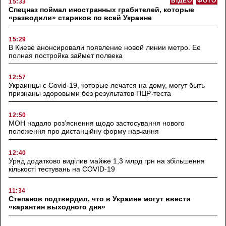
ВІДЕО
ФОТО
15:33
Спецназ поймал иностранных грабителей, которые
«разводили» стариков по всей Украине
15:29
В Киеве анонсировали появление новой линии метро. Ее
полная постройка займет полвека
12:57
Украинцы с Covid-19, которые лечатся на дому, могут быть
признаны здоровыми без результатов ПЦР-теста
12:50
МОН надало роз’яснення щодо застосування нового
положення про дистанційну форму навчання
12:40
Уряд додатково виділив майже 1,3 млрд грн на збільшення
кількості тестувань на COVID-19
11:34
Степанов подтвердил, что в Украине могут ввести
«карантин выходного дня»