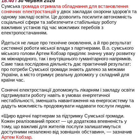
18:40 /
30 червня 2026
Сумська
громада отримала обладнання для встановлення
сонячних електростанцій
у двох закладах охорони здоров’я та
одному закладі освіти. Це дозволить посилити автономність
соціальної сфери та забезпечити стабільнішу роботу
важливих установ під час можливих перебоїв з
електропостачанням.
Йдеться не лише про технічне оновлення, а й про результат
системної роботи міської влади з партнерами. В.о. сумського
міського голови Артем Кобзар приділяє значну увагу розвитку
як міжнародного, так і внутрішнього гуманітарного напрямків.
Саме така послідовна діяльність дає практичний результат:
про потреби Сумської громади знають далеко за межами
України, а місто отримує реальну допомогу у складний для
країни час.
Сонячні електростанції допоможуть лікарням і закладу освіти
підтримувати роботу навіть в умовах енергетичної
нестабільності, зменшать навантаження на енергосистему та
дадуть можливість продовжувати надавати послуги людям.
«Щиро вдячні партнерам за підтримку Сумської громади.
Кожен реалізований проєкт — це додаткова впевненість у
тому, що важливі для жителів послуги залишатимуться
доступними незалежно від зовнішніх обставин», — зазначив
Артем Кобзар
.