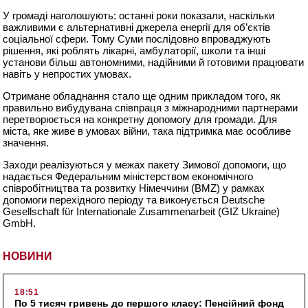
У громаді наголошують: останні роки показали, наскільки
важливими є альтернативні джерела енергії для об’єктів
соціальної сфери. Тому Суми послідовно впроваджують
рішення, які роблять лікарні, амбулаторії, школи та інші
установи більш автономними, надійними й готовими працювати
навіть у непростих умовах.
Отримане обладнання стало ще одним прикладом того, як
правильно вибудувана співпраця з міжнародними партнерами
перетворюється на конкретну допомогу для громади. Для
міста, яке живе в умовах війни, така підтримка має особливе
значення.
Заходи реалізуються у межах пакету Зимової допомоги, що
надається Федеральним міністерством економічного
співробітництва та розвитку Німеччини (BMZ) у рамках
допомоги перехідного періоду та виконується Deutsche
Gesellschaft für Internationale Zusammenarbeit (GIZ Ukraine)
GmbH.
НОВИНИ
18:51
По 5 тисяч гривень до першого класу: Пенсійний фонд