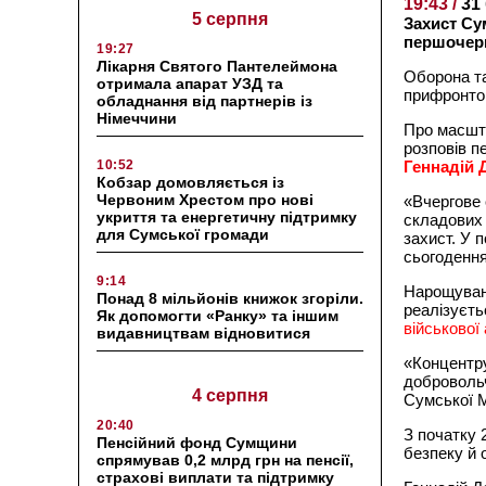
19:43 /
31
5 серпня
Захист Су
першочерг
19:27
Лікарня Святого Пантелеймона
Оборона та
отримала апарат УЗД та
прифронто
обладнання від партнерів із
Німеччини
Про масшта
розповів п
10:52
Геннадій 
Кобзар домовляється із
Червоним Хрестом про нові
«Вчергове 
укриття та енергетичну підтримку
складових 
для Сумської громади
захист. У 
сьогодення
9:14
Нарощуван
Понад 8 мільйонів книжок згоріли.
реалізуєть
Як допомогти «Ранку» та іншим
військової 
видавництвам відновитися
«Концентру
доброволь
4 серпня
Сумської 
20:40
З початку 
Пенсійний фонд Сумщини
безпеку й 
спрямував 0,2 млрд грн на пенсії,
страхові виплати та підтримку