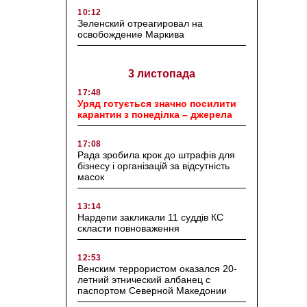
10:12
Зеленский отреагировал на
освобождение Маркива
3 листопада
17:48
Уряд готується значно посилити
карантин з понеділка – джерела
17:08
Рада зробила крок до штрафів для
бізнесу і організацій за відсутність
масок
13:14
Нардепи закликали 11 суддів КС
скласти повноваження
12:53
Венским террористом оказался 20-
летний этнический албанец с
паспортом Северной Македонии