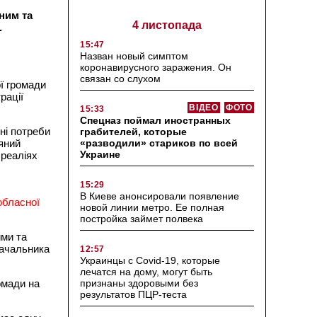
ним та
4 листопада
.
15:47
Назван новый симптом
коронавирусного заражения. Он
связан со слухом
ї громади
рації
ВІДЕО
ФОТО
15:33
Спецназ поймал иностранных
ні потреби
грабителей, которые
«разводили» стариков по всей
яний
Украине
 реаліях
15:29
В Киеве анонсировали появление
обласної
новой линии метро. Ее полная
постройка займет полвека
ими та
ачальника
12:57
Украинцы с Covid-19, которые
лечатся на дому, могут быть
признаны здоровыми без
омади на
результатов ПЦР-теста