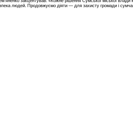
ем’яненко закцентував: «Кожне рішення Сумської міської влади 
пека людей. Продовжуємо діяти — для захисту громади і сумча