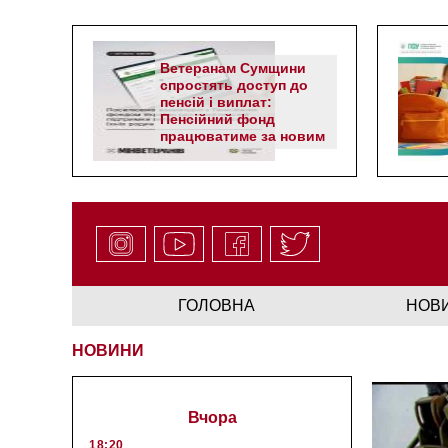
Ветеранам Сумщини
спростять доступ до
пенсій і виплат:
Пенсійний фонд
працюватиме за новим
алгоритмом
ГОЛОВНА
НОВ
НОВИНИ
Вчора
18:20