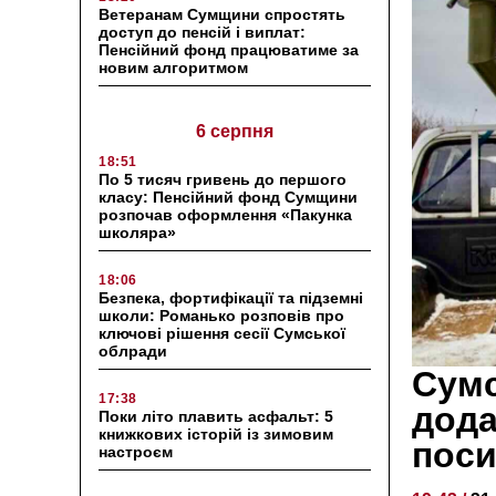
Ветеранам Сумщини спростять
доступ до пенсій і виплат:
Пенсійний фонд працюватиме за
новим алгоритмом
6 серпня
18:51
По 5 тисяч гривень до першого
класу: Пенсійний фонд Сумщини
розпочав оформлення «Пакунка
школяра»
18:06
Безпека, фортифікації та підземні
школи: Романько розповів про
ключові рішення сесії Сумської
облради
Сумс
17:38
дода
Поки літо плавить асфальт: 5
книжкових історій із зимовим
поси
настроєм