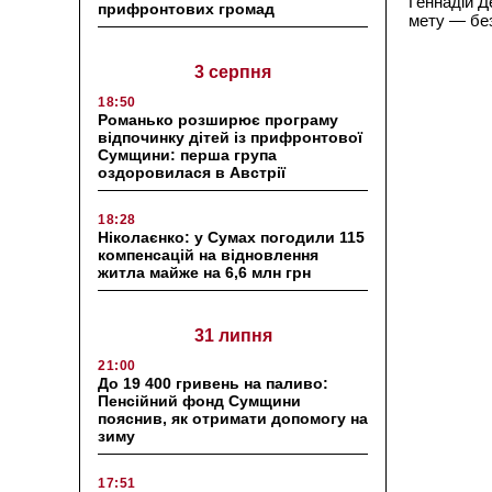
Геннадій Д
прифронтових громад
мету — без
3 серпня
18:50
Романько розширює програму
відпочинку дітей із прифронтової
Сумщини: перша група
оздоровилася в Австрії
18:28
Ніколаєнко: у Сумах погодили 115
компенсацій на відновлення
житла майже на 6,6 млн грн
31 липня
21:00
До 19 400 гривень на паливо:
Пенсійний фонд Сумщини
пояснив, як отримати допомогу на
зиму
17:51