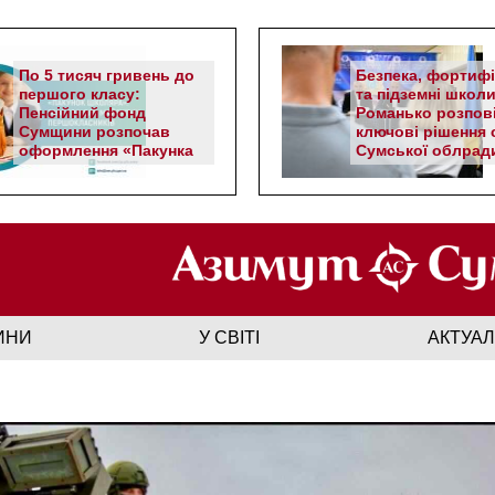
По 5 тисяч гривень до
Безпека, фортифі
першого класу:
та підземні школи
Пенсійний фонд
Романько розпов
Сумщини розпочав
ключові рішення с
оформлення «Пакунка
Сумської облрад
школяра»
ИНИ
У СВІТІ
АКТУА