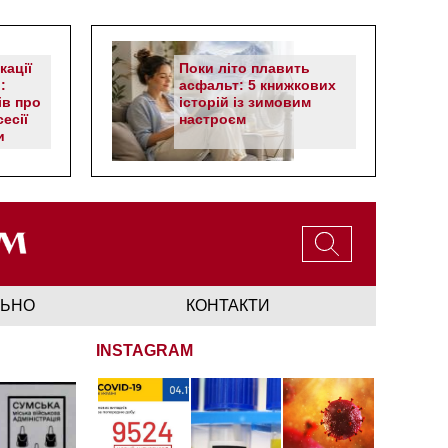
кації
Поки літо плавить
:
асфальт: 5 книжкових
ів про
історій із зимовим
есії
настроєм
и
ЛЬНО
КОНТАКТИ
INSTAGRAM