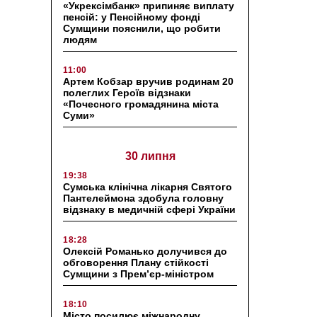
«Укрексімбанк» припиняє виплату
пенсій: у Пенсійному фонді
Сумщини пояснили, що робити
людям
11:00
Артем Кобзар вручив родинам 20
полеглих Героїв відзнаки
«Почесного громадянина міста
Суми»
30 липня
19:38
Сумська клінічна лікарня Святого
Пантелеймона здобула головну
відзнаку в медичній сфері України
18:28
Олексій Романько долучився до
обговорення Плану стійкості
Сумщини з Прем’єр-міністром
18:10
Місто посилює міжнародну