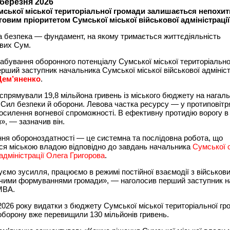
 березня 2026
мської міської територіальної громади залишається непохит
овим пріоритетом Сумської міської військової адміністрації
 безпека — фундамент, на якому тримається життєдіяльність
вих Сум.
бування оборонного потенціалу Сумської міської територіально
ерший заступник начальника Сумської міської військової адмініст
Дем’яненко
.
спрямували 19,8 мільйона гривень із міського бюджету на нагаль
Сил безпеки й оборони. Левова частка ресурсу — у протиповітр
посилення вогневої спроможності. В ефективну протидію ворогу в
», — зазначив він.
ня обороноздатності — це системна та послідовна робота, що
ся міською владою відповідно до завдань начальника
Сумської 
адміністрації
Олега Григорова
.
ємо зусилля, працюємо в режимі постійної взаємодії з військов
чими формуваннями громади», — наголосив перший заступник н
МВА.
2026 року видатки з бюджету Сумської міської територіальної гр
оборону вже перевищили 130 мільйонів гривень.