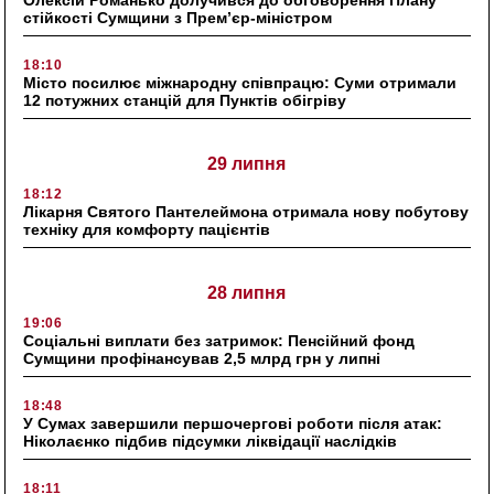
Олексій Романько долучився до обговорення Плану
стійкості Сумщини з Прем’єр-міністром
18:10
Місто посилює міжнародну співпрацю: Суми отримали
12 потужних станцій для Пунктів обігріву
29 липня
18:12
Лікарня Святого Пантелеймона отримала нову побутову
техніку для комфорту пацієнтів
28 липня
19:06
Соціальні виплати без затримок: Пенсійний фонд
Сумщини профінансував 2,5 млрд грн у липні
18:48
У Сумах завершили першочергові роботи після атак:
Ніколаєнко підбив підсумки ліквідації наслідків
18:11