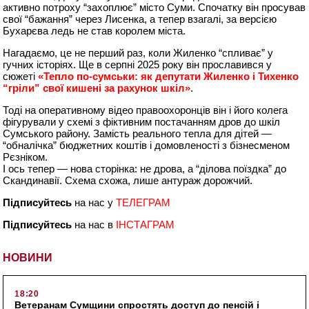
активно потроху “захоплює” місто Суми. Спочатку він просував
свої “бажання” через Лисенка, а тепер взагалі, за версією
Бухарєва ледь не став королем міста.
Нагадаємо, це не перший раз, коли Жиленко “спливає” у
гучних історіях. Ще в серпні 2025 року він прославився у
сюжеті
«Тепло по-сумськи: як депутати Жиленко і Тихенко
“гріли” свої кишені за рахунок шкіл»
.
Тоді на оперативному відео правоохоронців він і його колега
фігурували у схемі з фіктивним постачанням дров до шкіл
Сумського району. Замість реального тепла для дітей —
“обналічка” бюджетних коштів і домовленості з бізнесменом
Рєзніком.
І ось тепер — нова сторінка: не дрова, а “ділова поїздка” до
Скандинавії. Схема схожа, лише антураж дорожчий.
Підписуйтесь
на нас у
ТЕЛЕГРАМ
Підписуйтесь
на нас в
ІНСТАГРАМ
НОВИНИ
18:20
Ветеранам Сумщини спростять доступ до пенсій і