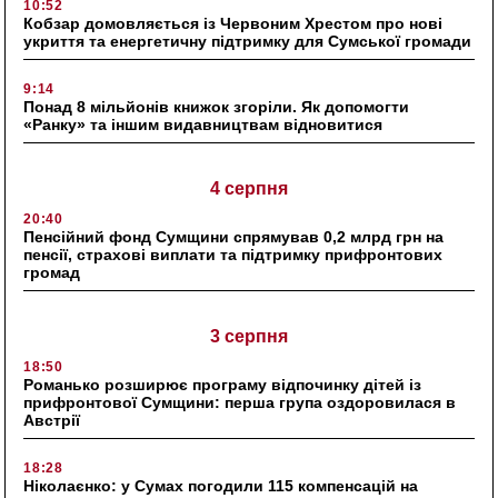
10:52
Кобзар домовляється із Червоним Хрестом про нові
укриття та енергетичну підтримку для Сумської громади
9:14
Понад 8 мільйонів книжок згоріли. Як допомогти
«Ранку» та іншим видавництвам відновитися
4 серпня
20:40
Пенсійний фонд Сумщини спрямував 0,2 млрд грн на
пенсії, страхові виплати та підтримку прифронтових
громад
3 серпня
18:50
Романько розширює програму відпочинку дітей із
прифронтової Сумщини: перша група оздоровилася в
Австрії
18:28
Ніколаєнко: у Сумах погодили 115 компенсацій на