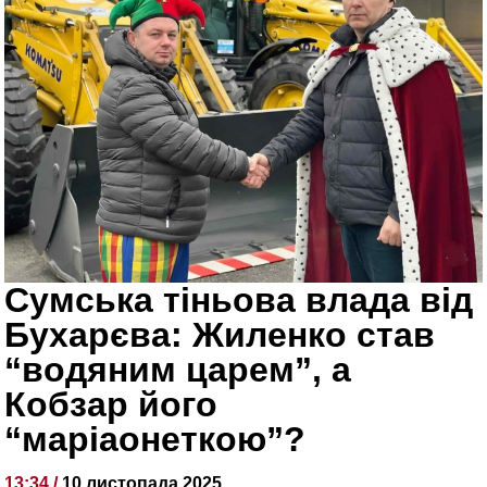
Сумська тіньова влада від
Бухарєва: Жиленко став
“водяним царем”, а
Кобзар його
“маріаонеткою”?
13:34 /
10 листопада 2025