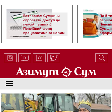
Ветеранам Сумщини
По 5 т
спростять доступ до
першог
пенсій і виплат:
Пенсій
Пенсійний фонд
Сумщи
працюватиме за новим
оформл
алгоритмом
школя