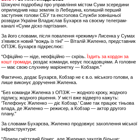
Шокуючі подробиці про управління містом Суми зсередини
оприлюднив наш земляк із Лебедина, колишній перший
заступник голови СБУ та ексголова Служби зовнішньої
розвідки України Владислав Бухарєв на своєму телеграм-
каналі «Суми діско партізани».
За його словами, після повалення «режиму» Лисенка у Сумах
з’явився новий “вождь із тіні” — Віталій Жиленко, представник
ОПЗЖ. Бухарєв підкреслює:
“Офіційно — ніде, неофіційно — скрізь.
Їздить за кордон за
кошт громади
, роздає команди, керує посадовцями. А головне
— має свою слухняну маріонетку — Кобзаря.”
Фактично, додає Бухарєв, Кобзар не є в.о. міського голови, а
лише виконує доручення Жиленка.
“Без команди Жиленка з ОПЗЖ — жодного кроку, жодного
підпису, жодного рішення. У місті вже відверто кажуть:
‘Телефонує Жиленко — діє Кобзар.’ Саме так працює тіньова
влада, де Жиленко — режисер, а Кобзар — актор другого
плану.”
За словами Бухарєва, Жиленко продовжує захоплення міської
інфраструктури:
“Ділили сміттєвий бізнес, але Жиленко захотів більше: