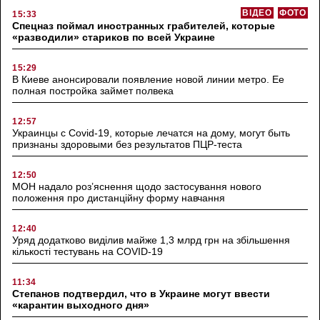
ВІДЕО
ФОТО
15:33
Спецназ поймал иностранных грабителей, которые
«разводили» стариков по всей Украине
15:29
В Киеве анонсировали появление новой линии метро. Ее
полная постройка займет полвека
12:57
Украинцы с Covid-19, которые лечатся на дому, могут быть
признаны здоровыми без результатов ПЦР-теста
12:50
МОН надало роз’яснення щодо застосування нового
положення про дистанційну форму навчання
12:40
Уряд додатково виділив майже 1,3 млрд грн на збільшення
кількості тестувань на COVID-19
11:34
Степанов подтвердил, что в Украине могут ввести
«карантин выходного дня»