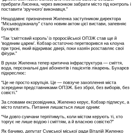
прибрати Лисенка, через виконком забрати місто під контроль і
поставити ‘зручного’ виконавця.”
Нещодавнє призначення Жиленка заступником директора
“Міськводоканалу” стало новим актом цієї вистави, запевняє
Бухарєв:
“Так ‘сміттєвий король’ із проросійської ОПЗЖ став ще й
‘водяним царем’. Кобзар остаточно перетворився на клоуна
при троні, який відкриває двері, поки хазяїн розставляє свої
фігури.”
В руках Жиленка тепер критична інфраструктура — смiття,
вода, персональні дані абонентів і пацієнтів лікарень. Бухарєв
підкреслює:
“Це не просто корупція. Це — повзуче захоплення міста
зсередини представниками ОПЗЖ. Без зброї, без виборів, без
совісті.”
За словами ексрозвідника, Жиленко керує, Кобзар підписує, а
місто платить. Питання лишається лише одним:
“Чи довго сумчани терпітимуть, коли містом керують ті, хто
торгує не лише водою і сміттям, а й власною совістю?”
Як бачимо, депутат Сумської міської ради Віталій Жиленко