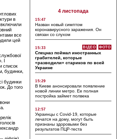
4 листопада
итлових
ктури в
15:47
и включили
Назван новый симптом
коронавирусного заражения. Он
повний
связан со слухом
ентами все
ердили цей
ВІДЕО
ФОТО
15:33
Спецназ поймал иностранных
службової
грабителей, которые
. І
«разводили» стариков по всей
ки список
Украине
м, будинки,
15:29
сі будинки
В Киеве анонсировали появление
ок. До того
новой линии метро. Ее полная
постройка займет полвека
 вони
а.
12:57
Украинцы с Covid-19, которые
релік
лечатся на дому, могут быть
 голосів
признаны здоровыми без
Олександр
результатов ПЦР-теста
 ліфтів).