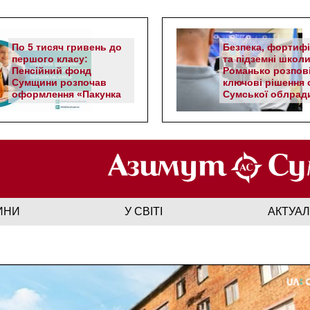
По 5 тисяч гривень до
Безпека, фортифі
першого класу:
та підземні школи
Пенсійний фонд
Романько розпов
Сумщини розпочав
ключові рішення с
оформлення «Пакунка
Сумської облрад
школяра»
ИНИ
У СВІТІ
АКТУА