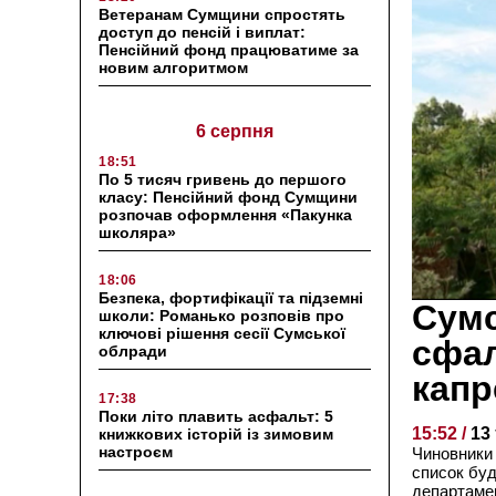
Ветеранам Сумщини спростять
доступ до пенсій і виплат:
Пенсійний фонд працюватиме за
новим алгоритмом
6 серпня
18:51
По 5 тисяч гривень до першого
класу: Пенсійний фонд Сумщини
розпочав оформлення «Пакунка
школяра»
18:06
Безпека, фортифікації та підземні
Сумс
школи: Романько розповів про
ключові рішення сесії Сумської
сфал
облради
капр
17:38
Поки літо плавить асфальт: 5
15:52 /
13
книжкових історій із зимовим
настроєм
Чиновники
список буд
департамен