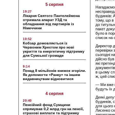
5 серпня
Нагадаємо,
несправед
19:27
Лікарня Святого Пантелеймона
будинків:
отримала апарат УЗД та
тому, що в
обладнання від партнерів із
до титульн
Німеччини
пакет доку
було в пор
список на с
10:52
Кобзар домовляється із
Директор 
Червоним Хрестом про нові
перевірки 
укриття та енергетичну підтримку
сьогодні н
для Сумської громади
дійсно був
які претен
9:14
документів
Понад 8 мільйонів книжок згоріли.
в цьому сп
Як допомогти «Ранку» та іншим
ж, цей спи
видавництвам відновитися
— Ми вже п
будуть їх 
4 серпня
Деякі депу
20:40
будинків, 
Пенсійний фонд Сумщини
для цього 
спрямував 0,2 млрд грн на пенсії,
Лисенко ск
страхові виплати та підтримку
департамен