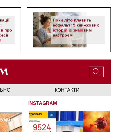
кації
Поки літо плавить
:
асфальт: 5 книжкових
ів про
історій із зимовим
есії
настроєм
и
ЛЬНО
КОНТАКТИ
INSTAGRAM