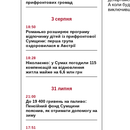
прифронтових громад
А коли буд
виключивши
3 серпня
18:50
Романько розширює програму
відпочинку дітей із прифронтової
Сумщини: перша група
оздоровилася в Австрії
18:28
Ніколаєнко: у Сумах погодили 115
компенсацій на відновлення
житла майже на 6,6 млн грн
31 липня
21:00
До 19 400 гривень на паливо:
Пенсійний фонд Сумщини
пояснив, як отримати допомогу на
зиму
17:51