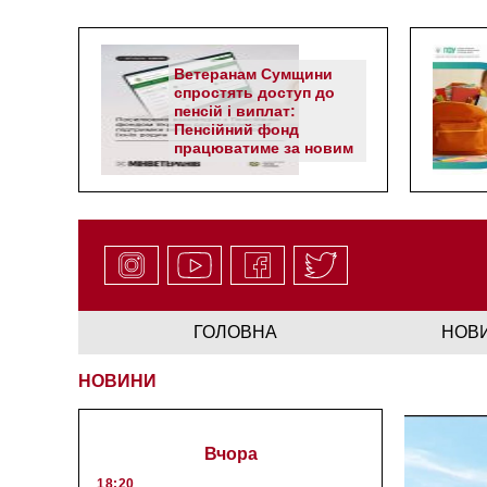
Ветеранам Сумщини
спростять доступ до
пенсій і виплат:
Пенсійний фонд
працюватиме за новим
алгоритмом
ГОЛОВНА
НОВ
НОВИНИ
Вчора
18:20