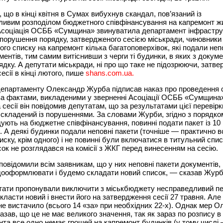
 що в кінці квітня в Сумах вибухнув скандал, пов’язаний із
ливим розподілом бюджетного співфінансування на капремонт ж
 Асоціація ОСББ «Сумщина» звинуватила департамент інфрастру
 порушення порядку, затвердженого сесією міськради, чиновник
ого списку на капремонт кілька багатоповерхівок, які подали не
ментів, тим самим витіснивши з черги ті будинки, в яких з докум
ядку. А депутати міськради, ні про що таке не підозрюючи, затв
есії в кінці лютого, пише
shans.com.ua.
департаменту Олександр Журба підписав наказ про проведення 
за фактами, викладеними у зверненні Асоціації ОСББ «Сумщина»
а сесії він повідомив депутатам, що за результатами цієї перевір
 складений із порушеннями. За словами Журби, згідно з порядко
дують на бюджетне співфінансування, повинні подати пакет із 10
. А деякі будинки подали неповні пакети (точніше — практично в
иску, крім одного) і не повинні були включатися в титульний спис
сок не розглядався на комісії з ЖКГ перед винесенням на сесію.
овідомили всім заявникам, що у них неповні пакети документів,
дооформлювати і будемо складати новий список, — сказав Журб
тати пропонували виключити з міськбюджету несправедливий пе
скласти новий і внести його на затвердження сесії 27 травня. Але
не вистачило (всього 14 «за» при необхідних 22-х). Однак мер 
азав, що це не має великого значення, так як зараз по розпису в
та все одно немає грошей на капремонт будинків (у тому числі —