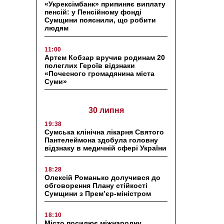
«Укрексімбанк» припиняє виплату
пенсій: у Пенсійному фонді
Сумщини пояснили, що робити
людям
11:00
Артем Кобзар вручив родинам 20
полеглих Героїв відзнаки
«Почесного громадянина міста
Суми»
30 липня
19:38
Сумська клінічна лікарня Святого
Пантелеймона здобула головну
відзнаку в медичній сфері України
18:28
Олексій Романько долучився до
обговорення Плану стійкості
Сумщини з Прем’єр-міністром
18:10
Місто посилює міжнародну