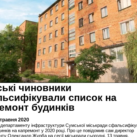
ькі чиновники
ьсифікували список на
емонт будинків
 травня 2020
 департаменту інфраструктури Сумської міськради сфальсифік
инків на капремонт у 2020 році. Про це повідомив сам директор
ту Олександр Журба на сесії міськради сьогодні, 13 травня.