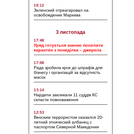
10:12
Зеленский отреагировал на
освобождение Маркива
3 листопада
17:48
Уряд готується значно посилити
карантин з понеділка – джерела
17:08
Рада зробила крок до штрафів для
бізнесу і організацій за відсутність
масок
13:14
Нардепи закликали 11 суддів КС
скласти повноваження
12:53
Венским террористом оказался 20-
летний этнический албанец с
паспортом Северной Македонии