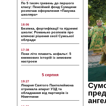
По 5 тисяч гривень до першого
класу: Пенсійний фонд Сумщини
розпочав оформлення «Пакунка
школяра»
18:06
Безпека, фортифікації та підземні
школи: Романько розповів про
ключові рішення сесії Сумської
облради
17:38
Поки літо плавить асфальт: 5
книжкових історій із зимовим
настроєм
5 серпня
19:27
Сумс
Лікарня Святого Пантелеймона
отримала апарат УЗД та
пред
обладнання від партнерів із
Німеччини
анге