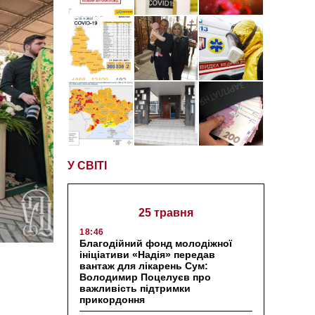
У СВІТІ
25 травня
18:46
Благодійний фонд молодіжної
ініціативи «Надія» передав
вантаж для лікарень Сум:
Володимир Поцелуєв про
важливість підтримки
прикордоння