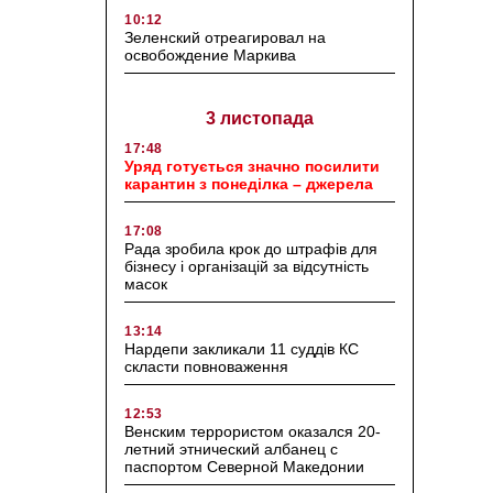
10:12
Зеленский отреагировал на
освобождение Маркива
3 листопада
17:48
Уряд готується значно посилити
карантин з понеділка – джерела
17:08
Рада зробила крок до штрафів для
бізнесу і організацій за відсутність
масок
13:14
Нардепи закликали 11 суддів КС
скласти повноваження
12:53
Венским террористом оказался 20-
летний этнический албанец с
паспортом Северной Македонии