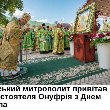
ький митрополит привітав
стоятеля Онуфрія з Днем
ла