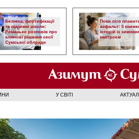
Безпека, фортифікації
Поки літо плавит
та підземні школи:
асфальт: 5 книжк
Романько розповів про
історій із зимови
ключові рішення сесії
настроєм
Сумської облради
ИНИ
У СВІТІ
АКТУА