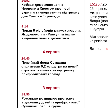
10:52
15:25 /
25
Кобзар домовляється із
25 червня,
Червоним Хрестом про нові
укриття та енергетичну підтримку
митрополит
для Сумської громади
взяв участ
Лаври (нап
Українсько
9:14
Онуфрій.
Понад 8 мільйонів книжок згоріли.
Як допомогти «Ранку» та іншим
Митрополит
видавництвам відновитися
кліриків т
Джерело:
4 серпня
20:40
Пенсійний фонд Сумщини
спрямував 0,2 млрд грн на пенсії,
страхові виплати та підтримку
прифронтових громад
3 серпня
18:50
Романько розширює програму
відпочинку дітей із прифронтової
Сумщини: перша група