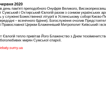
 червня 2020
 в день пам’яті преподобного Онуфрія Великого, Високопреосвя
 Сумський і Охтирський Євлогій разом з сонмом українських арх
ь у служінні Божественної літургії в Успенському соборі Києво-П
ередодні – всенічного бдіння). Богослужіння очолив Предстояте
ї Православної Церкви Блаженніший Митрополит Київський і всіє
 Євлогій тепло привітав Його Блаженство з Днем тезоіменитства
а боголюбивих мирян Сумської єпархії.
debaty.sumy.ua