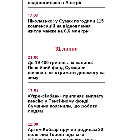
оздоровилася в Австрії
18:28
Ніколаєнко: у Сумах погодили 115
компенсацій на відновлення
житла майже на 6,6 млн грн
31 липня
21:00
До 19 400 гривень на паливо:
Пенсійний фонд Сумщини
пояснив, як отримати допомогу на
зиму
17:51
«Укрексімбанк» припиняє виплату
пенсій: у Пенсійному фонді
Сумщини пояснили, що робити
людям
11:00
Артем Кобзар вручив родинам 20
полеглих Героїв відзнаки
«Почесного громадянина міста