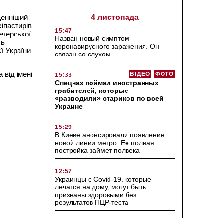
щенніший
4 листопада
іпастирів
15:47
ечерської
Назван новый симптом
ль
коронавирусного заражения. Он
ї України
связан со слухом
 від імені
ВІДЕО
ФОТО
15:33
Спецназ поймал иностранных
грабителей, которые
«разводили» стариков по всей
Украине
15:29
В Киеве анонсировали появление
новой линии метро. Ее полная
постройка займет полвека
12:57
Украинцы с Covid-19, которые
лечатся на дому, могут быть
признаны здоровыми без
результатов ПЦР-теста