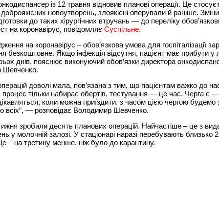
нкодиспансер із 12 травня відновив планові операції. Це стосує
доброякісних новоутворень, злоякісні оперували й раніше. Змін
дготовки до таких хірургічних втручань — до переліку обов’язков
ст на коронавірус, повідомляє
Суспільне.
ження на коронавірус – обов’язкова умова для госпіталізації зар
я безкоштовне. Якщо інфекція відсутня, пацієнт має прибути у 
рьох днів, пояснює виконуючий обов’язки директора онкодиспан
 Шевченко.
 операцій доволі мала, пов’язана з тим, що пацієнтам важко до на
 процес тільки набирає обертів, тестування — це час. Черга є —
цікавляться, коли можна приїздити. з часом цією чергою будемо
мо всіх”, — розповідає Володимир Шевченко.
тижня зробили десять планових операцій. Найчастіше – це з ви
нь у молочній залозі. У стаціонарі наразі перебувають близько 
 Це – на третину менше, ніж було до карантину.