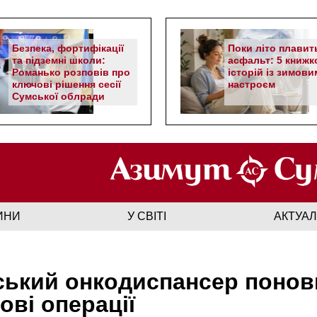
Безпека, фортифікації
Поки літо плавит
та підземні школи:
асфальт: 5 книжк
Романько розповів про
історій із зимови
ключові рішення сесії
настроєм
Сумської облради
ИНИ
У СВІТІ
АКТУА
ький онкодиспансер понов
ові операції