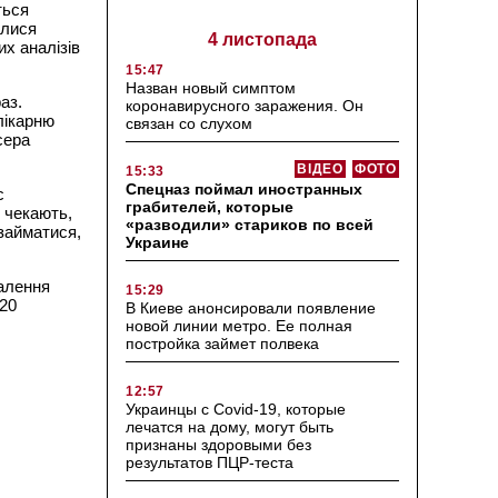
ться
илися
4 листопада
их аналізів
15:47
Назван новый симптом
аз.
коронавирусного заражения. Он
лікарню
связан со слухом
сера
ВІДЕО
ФОТО
15:33
Спецназ поймал иностранных
с
грабителей, которые
 чекають,
«разводили» стариков по всей
 займатися,
Украине
далення
15:29
220
В Киеве анонсировали появление
новой линии метро. Ее полная
постройка займет полвека
12:57
Украинцы с Covid-19, которые
лечатся на дому, могут быть
признаны здоровыми без
результатов ПЦР-теста