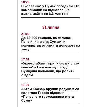
18:28
Ніколаєнко: у Сумах погодили 115
компенсацій на відновлення
житла майже на 6,6 млн грн
31 липня
21:00
До 19 400 гривень на паливо:
Пенсійний фонд Сумщини
пояснив, як отримати допомогу на
зиму
17:51
«Укрексімбанк» припиняє виплату
пенсій: у Пенсійному фонді
Сумщини пояснили, що робити
людям
11:00
Артем Кобзар вручив родинам 20
полеглих Героїв відзнаки
«Почесного громадянина міста
Суми»