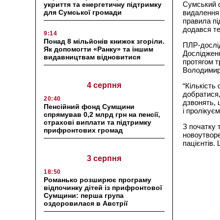
Сумський о
укриття та енергетичну підтримку
для Сумської громади
видалення 
правила пі
додався те
9:14
Понад 8 мільйонів книжок згоріли.
ПЛР-дослід
Як допомогти «Ранку» та іншим
Дослідженн
видавництвам відновитися
протягом т
Володимир
4 серпня
“Кількість
добратися,
20:40
дзвонять, 
Пенсійний фонд Сумщини
і пролікує
спрямував 0,2 млрд грн на пенсії,
страхові виплати та підтримку
З початку 
прифронтових громад
новоутворе
пацієнтів.
3 серпня
18:50
Романько розширює програму
відпочинку дітей із прифронтової
Сумщини: перша група
оздоровилася в Австрії