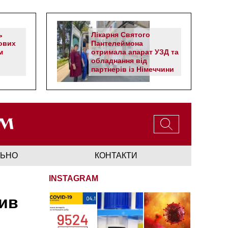
ь
Лікарня Святого
ових
Пантелеймона
м
отримала апарат УЗД та
обладнання від
партнерів із Німеччини
ЛЬНО
КОНТАКТИ
INSTAGRAM
ив