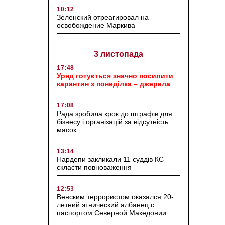
10:12
Зеленский отреагировал на
освобождение Маркива
3 листопада
17:48
Уряд готується значно посилити
карантин з понеділка – джерела
17:08
Рада зробила крок до штрафів для
бізнесу і організацій за відсутність
масок
13:14
Нардепи закликали 11 суддів КС
скласти повноваження
12:53
Венским террористом оказался 20-
летний этнический албанец с
паспортом Северной Македонии