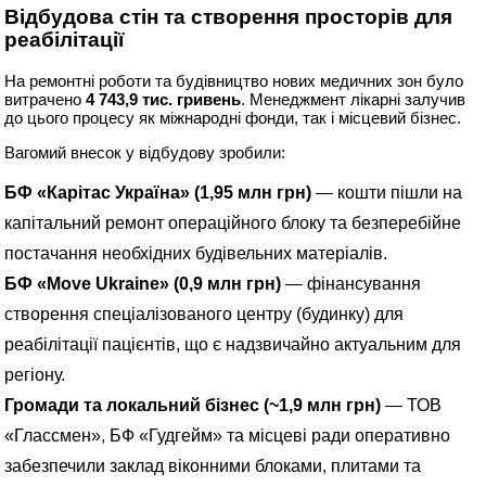
Відбудова стін та створення просторів для
реабілітації
На ремонтні роботи та будівництво нових медичних зон було
витрачено
4 743,9 тис. гривень
. Менеджмент лікарні залучив
до цього процесу як міжнародні фонди, так і місцевий бізнес.
Вагомий внесок у відбудову зробили:
БФ «Карітас Україна» (1,95 млн грн)
— кошти пішли на
капітальний ремонт операційного блоку та безперебійне
постачання необхідних будівельних матеріалів.
БФ «Move Ukraine» (0,9 млн грн)
— фінансування
створення спеціалізованого центру (будинку) для
реабілітації пацієнтів, що є надзвичайно актуальним для
регіону.
Громади та локальний бізнес (~1,9 млн грн)
— ТОВ
«Глассмен», БФ «Гудгейм» та місцеві ради оперативно
забезпечили заклад віконними блоками, плитами та