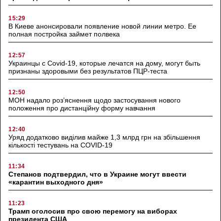
15:29
В Киеве анонсировали появление новой линии метро. Ее
полная постройка займет полвека
12:57
Украинцы с Covid-19, которые лечатся на дому, могут быть
признаны здоровыми без результатов ПЦР-теста
12:50
МОН надало роз’яснення щодо застосування нового
положення про дистанційну форму навчання
12:40
Уряд додатково виділив майже 1,3 млрд грн на збільшення
кількості тестувань на COVID-19
11:34
Степанов подтвердил, что в Украине могут ввести
«карантин выходного дня»
11:23
Трамп оголосив про свою перемогу на виборах
президента США