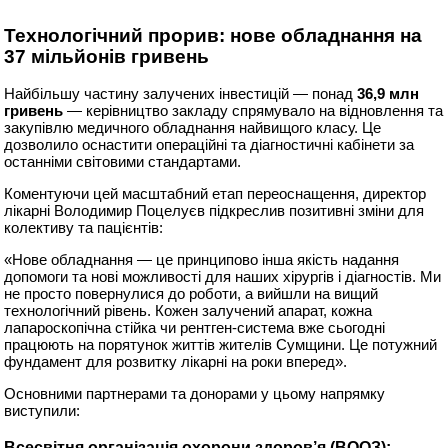
Технологічний прорив: нове обладнання на
37 мільйонів гривень
Найбільшу частину залучених інвестицій — понад
36,9 млн
гривень
— керівництво закладу спрямувало на відновлення та
закупівлю медичного обладнання найвищого класу. Це
дозволило оснастити операційні та діагностичні кабінети за
останніми світовими стандартами.
Коментуючи цей масштабний етап переоснащення, директор
лікарні Володимир Поцелуєв підкреслив позитивні зміни для
колективу та пацієнтів:
«Нове обладнання — це принципово інша якість надання
допомоги та нові можливості для наших хірургів і діагностів. Ми
не просто повернулися до роботи, а вийшли на вищий
технологічний рівень. Кожен залучений апарат, кожна
лапароскопічна стійка чи рентген-система вже сьогодні
працюють на порятунок життів жителів Сумщини. Це потужний
фундамент для розвитку лікарні на роки вперед».
Основними партнерами та донорами у цьому напрямку
виступили:
Всесвітня організація охорони здоров’я (ВООЗ):