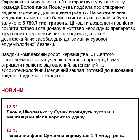
Окрім капітальних інвестицій в інфраструктуру та техніку,
команда Володимира Поцелуєва подбала про створення
надійного резерву для щоденної роботи. На забезпечення
медикаментами та засобами захисту в умовах кризи було
залучено
5 780,7 тис. гривень
. Ці кошти дозволили повністю
покрити потреби стаціонару в життєво необхідних препаратах,
хірургічних і терапевтичних розхідниках, а також
дезінфекційних засобах для дотримання суворої
епідеміологічної безпеки.
Завдяки комплексній роботі керівництва КЛ Святого
Пантелеймона та залученню десятків партнерів, Суми
отримали повністю відновлений, автономний та
високотехнологічний медичний заклад, готовий до виконання
завдань будь-якої складності.
НОВИНИ
12:53
Леонід Ніколаєнко: у Сумах проведуть зустріч із
мешканцями після ворожого удару
12:43
Пенсійний фонд Сумщини спрямував 1,4 млрд грн на