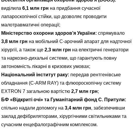
виділила
6,1 млн грн
на придбання сучасної
лапароскопічної стійки, що дозволяє проводити
малотравматичні операції;
Міністерство охорони здоров’я України:
спрямувало
3,8 млн грн
на мобільний С-арочний апарат для надточної
хірургії, а також ще
2,3 млн грн
на електричні генератори
та наркозно-дихальні системи, що гарантують повну
автономність лікарні в кризових умовах;
Національний інститут раку:
передав рентгенівське
обладнання (C-ARM RAY) та флюороскопічну систему
EXTRON 7 загальною вартістю
2,7 млн грн
;
БФ «Відкриті очі» та Гуманітарний фонд С. Притули:
спільно надали допомогу на
3,4 млн грн
, забезпечивши
заклад дефібриляторами, хірургічними світильниками та
сучасним енцефалографічним комплексом.