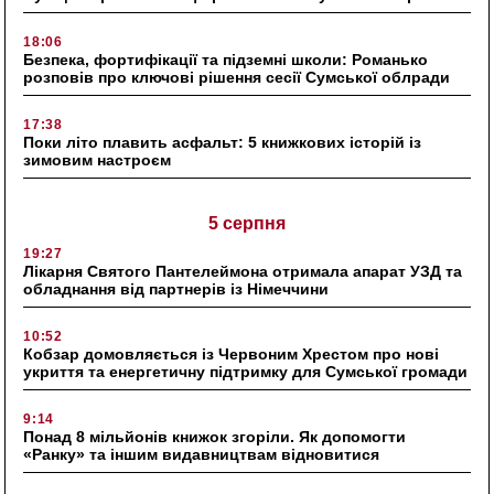
18:06
Безпека, фортифікації та підземні школи: Романько
розповів про ключові рішення сесії Сумської облради
17:38
Поки літо плавить асфальт: 5 книжкових історій із
зимовим настроєм
5 серпня
19:27
Лікарня Святого Пантелеймона отримала апарат УЗД та
обладнання від партнерів із Німеччини
10:52
Кобзар домовляється із Червоним Хрестом про нові
укриття та енергетичну підтримку для Сумської громади
9:14
Понад 8 мільйонів книжок згоріли. Як допомогти
«Ранку» та іншим видавництвам відновитися