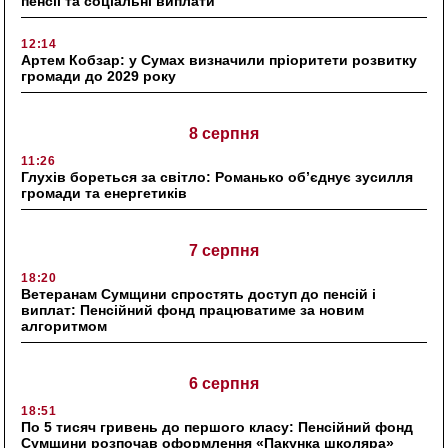
пенсії та соціальні виплати
12:14
Артем Кобзар: у Сумах визначили пріоритети розвитку
громади до 2029 року
8 серпня
11:26
Глухів бореться за світло: Романько об’єднує зусилля
громади та енергетиків
7 серпня
18:20
Ветеранам Сумщини спростять доступ до пенсій і
виплат: Пенсійний фонд працюватиме за новим
алгоритмом
6 серпня
18:51
По 5 тисяч гривень до першого класу: Пенсійний фонд
Сумщини розпочав оформлення «Пакунка школяра»