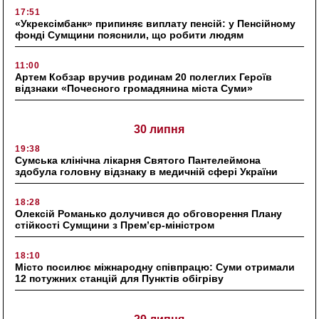
17:51
«Укрексімбанк» припиняє виплату пенсій: у Пенсійному
фонді Сумщини пояснили, що робити людям
11:00
Артем Кобзар вручив родинам 20 полеглих Героїв
відзнаки «Почесного громадянина міста Суми»
30 липня
19:38
Сумська клінічна лікарня Святого Пантелеймона
здобула головну відзнаку в медичній сфері України
18:28
Олексій Романько долучився до обговорення Плану
стійкості Сумщини з Прем’єр-міністром
18:10
Місто посилює міжнародну співпрацю: Суми отримали
12 потужних станцій для Пунктів обігріву