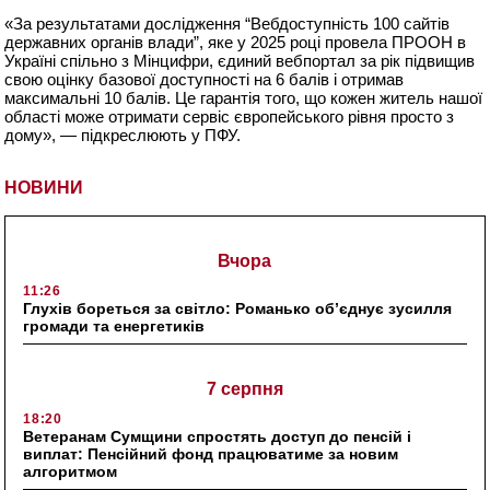
«За результатами дослідження “Вебдоступність 100 сайтів
державних органів влади”, яке у 2025 році провела ПРООН в
Україні спільно з Мінцифри, єдиний вебпортал за рік підвищив
свою оцінку базової доступності на 6 балів і отримав
максимальні 10 балів. Це гарантія того, що кожен житель нашої
області може отримати сервіс європейського рівня просто з
дому», — підкреслюють у ПФУ.
НОВИНИ
Вчора
11:26
Глухів бореться за світло: Романько об’єднує зусилля
громади та енергетиків
7 серпня
18:20
Ветеранам Сумщини спростять доступ до пенсій і
виплат: Пенсійний фонд працюватиме за новим
алгоритмом