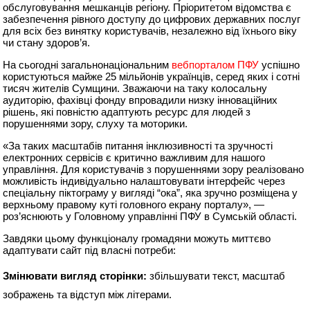
обслуговування мешканців регіону. Пріоритетом відомства є
забезпечення рівного доступу до цифрових державних послуг
для всіх без винятку користувачів, незалежно від їхнього віку
чи стану здоров’я.
На сьогодні загальнонаціональним
вебпорталом ПФУ
успішно
користуються майже 25 мільйонів українців, серед яких і сотні
тисяч жителів Сумщини. Зважаючи на таку колосальну
аудиторію, фахівці фонду впровадили низку інноваційних
рішень, які повністю адаптують ресурс для людей з
порушеннями зору, слуху та моторики.
«За таких масштабів питання інклюзивності та зручності
електронних сервісів є критично важливим для нашого
управління. Для користувачів з порушеннями зору реалізовано
можливість індивідуально налаштовувати інтерфейс через
спеціальну піктограму у вигляді “ока”, яка зручно розміщена у
верхньому правому куті головного екрану порталу», —
роз’яснюють у Головному управлінні ПФУ в Сумській області.
Завдяки цьому функціоналу громадяни можуть миттєво
адаптувати сайт під власні потреби:
Змінювати вигляд сторінки:
збільшувати текст, масштаб
зображень та відступ між літерами.