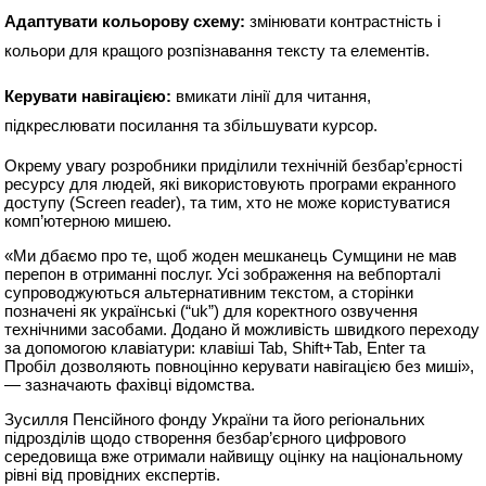
Адаптувати кольорову схему:
змінювати контрастність і
кольори для кращого розпізнавання тексту та елементів.
Керувати навігацією:
вмикати лінії для читання,
підкреслювати посилання та збільшувати курсор.
Окрему увагу розробники приділили технічній безбар’єрності
ресурсу для людей, які використовують програми екранного
доступу (Screen reader), та тим, хто не може користуватися
комп’ютерною мишею.
«Ми дбаємо про те, щоб жоден мешканець Сумщини не мав
перепон в отриманні послуг. Усі зображення на вебпорталі
супроводжуються альтернативним текстом, а сторінки
позначені як українські (“uk”) для коректного озвучення
технічними засобами. Додано й можливість швидкого переходу
за допомогою клавіатури: клавіші Tab, Shift+Tab, Enter та
Пробіл дозволяють повноцінно керувати навігацією без миші»,
— зазначають фахівці відомства.
Зусилля Пенсійного фонду України та його регіональних
підрозділів щодо створення безбар’єрного цифрового
середовища вже отримали найвищу оцінку на національному
рівні від провідних експертів.