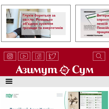
Глухів бореться за
Ветер
світло: Романько
спрост
об’єднує зусилля
пенсій 
громади та енергетиків
Пенсій
працюв
алгор