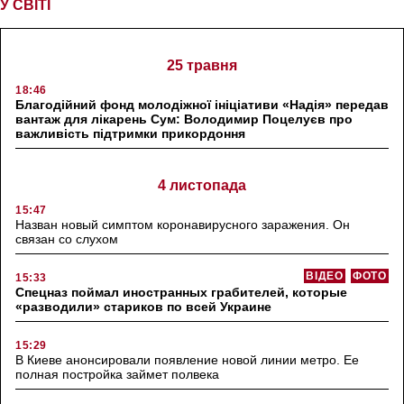
У СВІТІ
25 травня
18:46
Благодійний фонд молодіжної ініціативи «Надія» передав
вантаж для лікарень Сум: Володимир Поцелуєв про
важливість підтримки прикордоння
4 листопада
15:47
Назван новый симптом коронавирусного заражения. Он
связан со слухом
ВІДЕО
ФОТО
15:33
Спецназ поймал иностранных грабителей, которые
«разводили» стариков по всей Украине
15:29
В Киеве анонсировали появление новой линии метро. Ее
полная постройка займет полвека