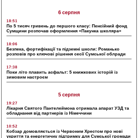
6 серпня
18:51
По 5 тисяч гривень до першого класу: Пенсійний фонд
Сумщини розпочав оформлення «Пакунка школяра»
18:06
Безпека, фортифікації та підземні школи: Романько
розповів про ключові рішення сесії Сумської облради
17:38
Поки літо плавить асфальт: 5 книжкових історій із
зимовим настроєм
5 серпня
19:27
Лікарня Святого Пантелеймона отримала апарат УЗД та
обладнання від партнерів із Німеччини
10:52
Кобзар домовляється із Червоним Хрестом про нові
укриття та енергетичну підтримку для Сумської громади