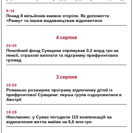
9:14
Понад 8 мільйонів книжок згоріли. Як допомогти
«Ранку» та іншим видавництвам відновитися
4 серпня
20:40
Пенсійний фонд Сумщини спрямував 0,2 млрд грн на
пенсії, страхові виплати та підтримку прифронтових
громад
3 серпня
18:50
Романько розширює програму відпочинку дітей із
прифронтової Сумщини: перша група оздоровилася в
Австрії
18:28
Ніколаєнко: у Сумах погодили 115 компенсацій на
відновлення житла майже на 6,6 млн грн