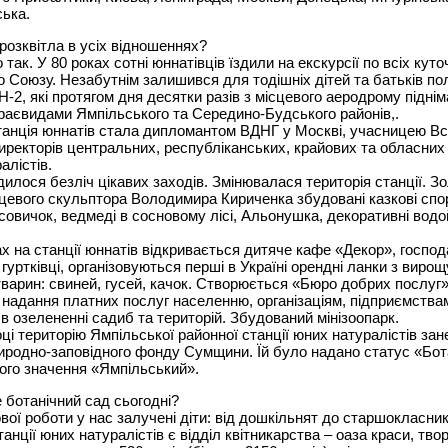
ька.
 розквітла в усіх відношеннях?
 так. У 80 роках сотні юннатівців їздили на екскурсії по всіх куто
 Союзу. Незабутнім залишився для тодішніх дітей та батьків пол
Н-2, які протягом дня десятки разів з місцевого аеродрому підні
раєвидами Ямпільського та Середино-Будського районів,.
станція юннатів стала дипломантом ВДНГ у Москві, учасницею В
иректорів центральних, республіканських, крайових та обласних
алістів.
дилося безліч цікавих заходів. Змінювалася територія станції. З
цевого скульптора Володимира Кириченка збудовані казкові спо
ісовичок, ведмеді в сосновому лісі, Альонушка, декоративні водо
ах на станції юннатів відкривається дитяче кафе «Декор», госпо
 гуртківці, організовуються перші в Україні орендні ланки з виро
варин: свиней, гусей, качок. Створюється «Бюро добрих послуг
 надання платних послуг населенню, організаціям, підприємства
в озелененні садиб та територій. Збудований мінізоопарк.
оці територію Ямпільської районної станції юних натуралістів за
риродно-заповідного фонду Сумщини. Їй було надано статус «Бот
ого значення «Ямпільський».
 ботанічний сад сьогодні?
ової роботи у нас залучені діти: від дошкільнят до старшокласник
анції юних натуралістів є відділ квітникарства – оаза краси, твор