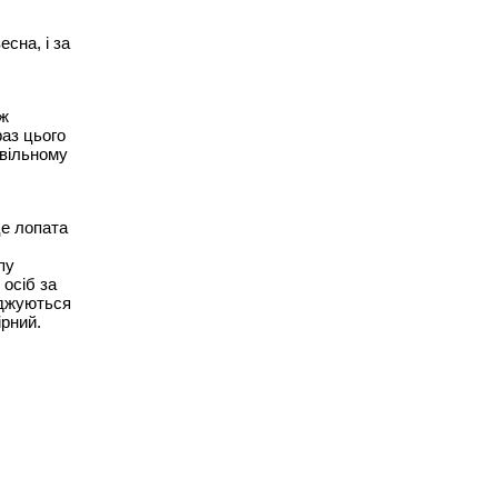
есна, і за
 ж
раз цього
 вільному
це лопата
пу
 осіб за
оджуються
ірний.