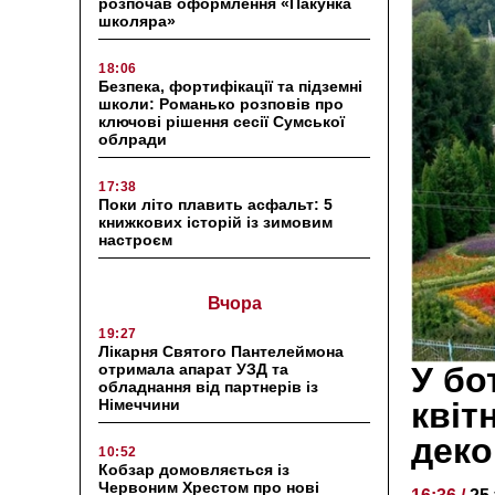
розпочав оформлення «Пакунка
школяра»
18:06
Безпека, фортифікації та підземні
школи: Романько розповів про
ключові рішення сесії Сумської
облради
17:38
Поки літо плавить асфальт: 5
книжкових історій із зимовим
настроєм
Вчора
19:27
Лікарня Святого Пантелеймона
отримала апарат УЗД та
У бо
обладнання від партнерів із
Німеччини
квіт
деко
10:52
Кобзар домовляється із
Червоним Хрестом про нові