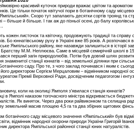
 травня 2020
еймовірно красивий куточок природи вражає цвітом та ароматом
інків. Це тільки початок квітучої пори в ботанічному саду місцево
Ямпільський». Скоро тут запалають десятки сортів троянд та ст
лі – більше й більше. І так аж до пізньої осені, до балу королівсь
м…
ть кожен листочок та квіточку, продовжують традиції та справу 
ів. Бо юннатівському руху в Україні вже 85 років. А розпочався ві
ьке Ямпільського району, яке назавжди залишиться в історії за
Братству М.М. Неплюєва. Саме в місцевій семирічній школі в 19
ався перший загін природолюбів. Потім був довгий шлях розвитк
я знаменитої станції юннатів – від земельної ділянки при сільськ
Ботанічного саду. Про те, з чого заклад починався і яким є сьогод
 його директором Сергієм Мерцаловим – відмінником народної ос
ауреатом Премії Верховної Ради, досвідченим педагогогом і енту
ви.
вановичу, коли на околиці Ямполя з’явилася станція юннатів?
оці в Ямполі наказом тогочасного міністра відкривається бюджет
алістів. Як виняток. Через два роки райвиконком та селищна ра
ву земельний масив площею 4,5 га та два збірних щитових фінсь
м ботанічного саду місцевого значення «Ямпільський» був відм
світи, відмінник народної охорони природи України Григорій Іван
пник директора Ямпільської районної станції юних натуралістів.