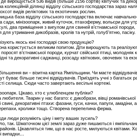
 де вирощується 536 видів (більше 2156 сортів) квітучих та дек
на колекційній ділянці відділу сільського господарства зараз нал
охсот видів реліктових та екзотичних рослин.
ицька база відділу сільського господарства включає навчально
ва сади, мінізоопарк, живий куточок, птахоферму, вольєри для у
сулі, два приміщення з вигулом для свиней в’єтнамської породи,
 для утримання дикобразів, кролів та нутрій, голуб’ятню, пасіку.
лізують якось юні господарі свою продукцію?
она користується великим попитом. Діти вирощують та реалізую
поросят в’єтнамської породи, курчат свійської птиці, молодняк к
ідні та декоративні саджанці, розсаду квіткових, овочевих та ек
більшення ви – візитна картка Ямпільщини. Чи маєте відвідувачі
ут буває більше тисячі відвідувачів. Приїздять учні з багатьох р
ості селища. Сюди часто завертають весільні кортежі.
зоопарк. Цікаво, хто є улюбленцем публіки?
на любителя. Тварин у нас багато: є дикобрази, вівці романівської
 свині, декоративні птахи: фазани, гуси, качки, папуги, амадіни, 
ерепахи, кролики тощо. Створена перепелина ферма.
жди люди розуміють ціну і мету ваших зусиль?
ло, так. Шматочком цієї землі зараз дуже пишаються і ямпільчани
районів. Цікавляться тим, що в нас росте, милуються квітами. Хо
рі випадки…