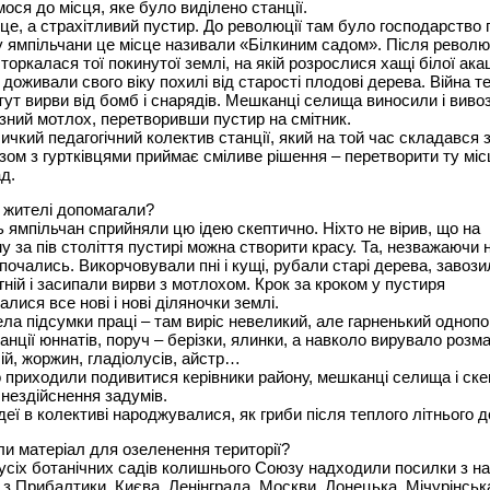
ося до місця, яке було виділено станції.
сце, а страхітливий пустир. До революції там було господарство
у ямпільчани це місце називали «Білкиним садом». Після револю
торкалася тої покинутої землі, на якій розрослися хащі білої акац
 доживали свого віку похилі від старості плодові дерева. Війна т
ут вирви від бомб і снарядів. Мешканці селища виносили і виво
різний мотлох, перетворивши пустир на смітник.
личкий педагогічний колектив станції, який на той час складався 
азом з гуртківцями приймає сміливе рішення – перетворити ту міс
ад.
і жителі допомагали?
ь ямпільчан сприйняли цю ідею скептично. Ніхто не вірив, що на
у за пів століття пустирі можна створити красу. Та, незважаючи н
почались. Викорчовували пні і кущі, рубали старі дерева, завози
гній і засипали вирви з мотлохом. Крок за кроком у пустиря
лися все нові і нові діляночки землі.
ела підсумки праці – там виріс невеликий, але гарненький одноп
анції юннатів, поруч – берізки, ялинки, а навколо вирувало розмаї
лій, жоржин, гладіолусів, айстр…
 приходили подивитися керівники району, мешканці селища і скеп
нездійснення задумів.
 ідеї в колективі народжувалися, як гриби після теплого літнього 
ли матеріал для озеленення території?
усіх ботанічних садів колишнього Союзу надходили посилки з нас
з Прибалтики, Києва, Ленінграда, Москви, Донецька, Мічурінська