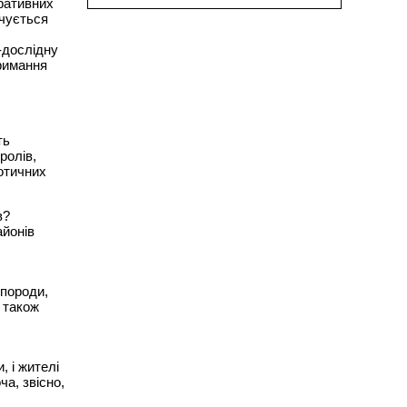
оративних
ічується
-дослідну
тримання
ть
ролів,
зотичних
в?
айонів
 породи,
а також
, і жителі
ча, звісно,