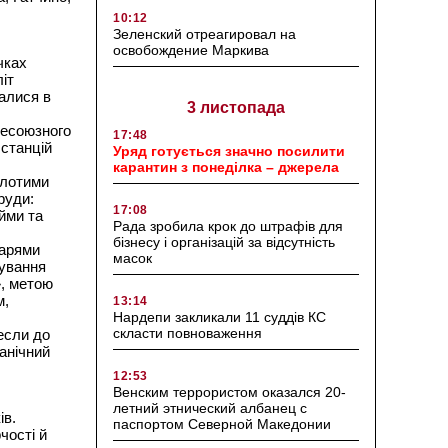
10:12
Зеленский отреагировал на
освобождение Маркива
чках
іт
малися в
3 листопада
сесоюзного
17:48
 станцій
Уряд готується значно посилити
карантин з понеділка – джерела
олотими
руди:
17:08
йми та
Рада зробила крок до штрафів для
бізнесу і організацій за відсутність
дарями
масок
щування
», метою
м,
13:14
Нардепи закликали 11 суддів КС
скласти повноваження
несли до
анічний
12:53
Венским террористом оказался 20-
летний этнический албанец с
ів.
паспортом Северной Македонии
чості й