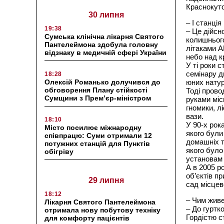
Краснокутс
30 липня
– І станція
19:38
– Це дійсно
Сумська клінічна лікарня Святого
колишнього
Пантелеймона здобула головну
літаками А
відзнаку в медичній сфері України
небо над к
У ті роки 
семінару д
18:28
Олексій Романько долучився до
юних натур
обговорення Плану стійкості
Тоді прово
Сумщини з Прем’єр-міністром
руками міс
гномики, л
вази.
18:10
У 90-х рок
Місто посилює міжнародну
якого були
співпрацю: Суми отримали 12
домашніх т
потужних станцій для Пунктів
якого було
обігріву
установам 
А в 2005 р
об’єктів п
29 липня
сад місцев
18:12
– Чим живе
Лікарня Святого Пантелеймона
– До гуртк
отримала нову побутову техніку
Гордістю ст
для комфорту пацієнтів