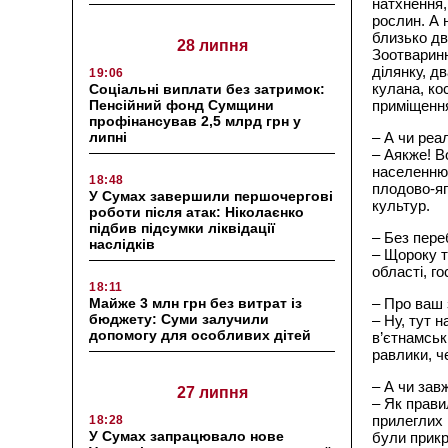
натхнення,
рослин. А 
близько дв
28 липня
Зоотваринн
ділянку, д
19:06
кулана, ко
Соціальні виплати без затримок:
Пенсійний фонд Сумщини
приміщення
профінансував 2,5 млрд грн у
липні
– А чи реа
– Аякже! В
населенню 
18:48
плодово-яг
У Сумах завершили першочергові
культур.
роботи після атак: Ніколаєнко
підбив підсумки ліквідації
– Без пере
наслідків
– Щороку т
області, г
18:11
Майже 3 млн грн без витрат із
– Про ваш 
бюджету: Суми залучили
– Ну, тут 
допомогу для особливих дітей
в’єтнамські
равлики, ч
– А чи зав
27 липня
– Як прави
прилеглих 
18:28
У Сумах запрацювало нове
були прик