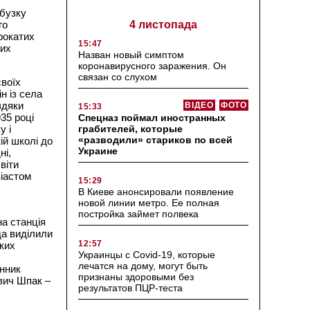
 бузку
4 листопада
го
рокатих
15:47
ких
Назван новый симптом
коронавирусного заражения. Он
связан со слухом
своїх
н із села
вдяки
ВІДЕО
ФОТО
15:33
35 році
Спецназ поймал иностранных
грабителей, которые
у і
«разводили» стариков по всей
ій школі до
Украине
ні,
віти
зіастом
15:29
В Киеве анонсировали появление
новой линии метро. Ее полная
постройка займет полвека
на станція
да виділили
12:57
ких
Украинцы с Covid-19, которые
лечатся на дому, могут быть
інник
признаны здоровыми без
ович Шпак –
результатов ПЦР-теста