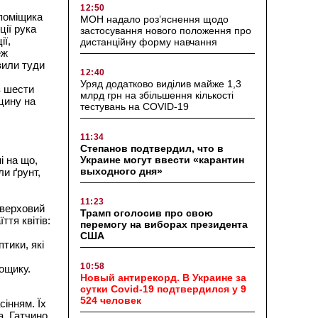
12:50
 поміщика
МОН надало роз’яснення щодо
ції рука
застосування нового положення про
ії,
дистанційну форму навчання
еж
зили туди
12:40
Уряд додатково виділив майже 1,3
з шести
млрд грн на збільшення кількості
цину на
тестувань на COVID-19
11:34
Степанов подтвердил, что в
Украине могут ввести «карантин
і на що,
выходного дня»
ли ґрунт,
11:23
оверховий
Трамп оголосив про свою
ття квітів:
перемогу на виборах президента
США
тики, які
10:58
дощику.
Новый антирекорд. В Украине за
сутки Covid-19 подтвердился у 9
524 человек
інням. Їх
, Гатчино,