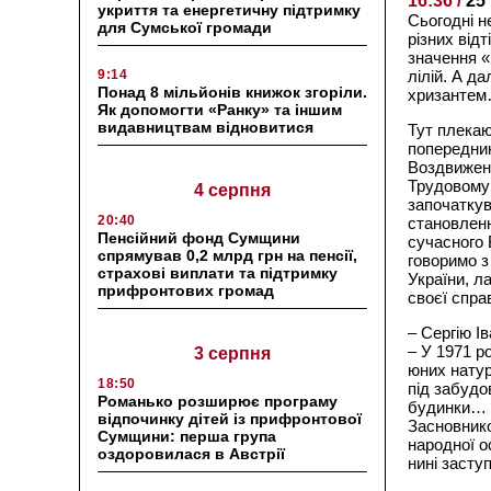
16:36 /
25
укриття та енергетичну підтримку
Сьогодні н
для Сумської громади
різних відт
значення «
9:14
лілій. А да
Понад 8 мільйонів книжок згоріли.
хризанте
Як допомогти «Ранку» та іншим
видавництвам відновитися
Тут плекаю
попередник
Воздвиженс
Трудовому 
4 серпня
започаткув
20:40
становленн
Пенсійний фонд Сумщини
сучасного 
спрямував 0,2 млрд грн на пенсії,
говоримо з
страхові виплати та підтримку
України, л
прифронтових громад
своєї спра
– Сергію І
– У 1971 р
3 серпня
юних натур
18:50
під забудо
Романько розширює програму
будинки…
відпочинку дітей із прифронтової
Засновнико
Сумщини: перша група
народної о
оздоровилася в Австрії
нині засту