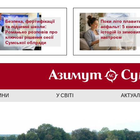
Безпека, фортифікації
Поки літо плавит
та підземні школи:
асфальт: 5 книжк
Романько розповів про
історій із зимови
ключові рішення сесії
настроєм
Сумської облради
ИНИ
У СВІТІ
АКТУА