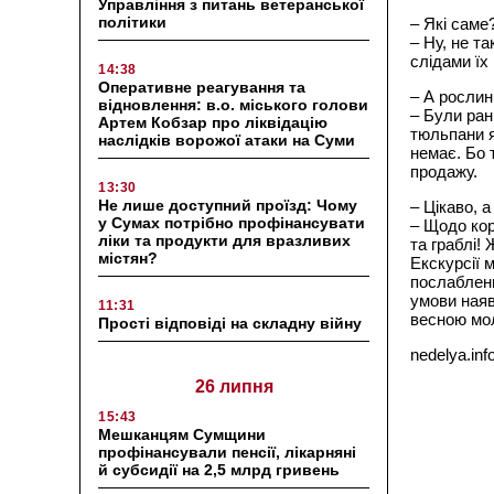
Управління з питань ветеранської
політики
– Які саме
– Ну, не т
слідами їх
14:38
Оперативне реагування та
– А рослин
відновлення: в.о. міського голови
– Були рані
Артем Кобзар про ліквідацію
тюльпани я
наслідків ворожої атаки на Суми
немає. Бо т
продажу.
13:30
Не лише доступний проїзд: Чому
– Цікаво, 
у Сумах потрібно профінансувати
– Щодо кор
ліки та продукти для вразливих
та граблі! 
містян?
Екскурсії 
послабленн
умови наяв
11:31
весною мол
Прості відповіді на складну війну
nedelya.inf
26 липня
15:43
Мешканцям Сумщини
профінансували пенсії, лікарняні
й субсидії на 2,5 млрд гривень