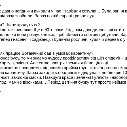
?
ак давно негідники викрали у нас і зарізали козулю… Була рання в
 відразу знайшли. Зараз по цій справі триває суд.
и? Чи не крадуть їх?
ше такі випадки. Ще в 90-ті роки. Тоді нам доводилось зрізати ті
к тільки вони розпускалися, щоб зберегти сортові цибулини. За
епер і насіння, і саджанці, і будь-які рослини, кущі чи дерева є у
а як працює Ботанічний сад в умовах карантину?
онавірусу, то ми знаємо чудову профілактику від цієї епідемії – 
Жартую, звісно. Але свіже повітря і земля дійсно цілющі.
ми поки не проводимо, відновимо прийом груп після чергового ета
я карантину. Зараз заходять поодинокі відвідувачі, не більше 10
ності захисної маски. Навкруги краса і зелень! Гуляють і насол
оді мами з візочками… Період цвітіння бузку тут просто неймов
o