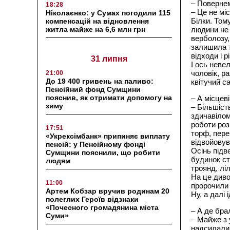
– Повернем
18:28
– Це не мі
Ніколаєнко: у Сумах погодили 115
Білки. Том
компенсацій на відновлення
житла майже на 6,6 млн грн
людини не 
верболозу,
залишила т
відходи і 
31 липня
І ось неве
чоловік, р
21:00
До 19 400 гривень на паливо:
квітучий с
Пенсійний фонд Сумщини
пояснив, як отримати допомогу на
– А місцев
зиму
– Більшіст
здичавілом
роботи роз
17:51
торф, пере
«Укрексімбанк» припиняє виплату
відвойовува
пенсій: у Пенсійному фонді
Осінь підв
Сумщини пояснили, що робити
будинок ст
людям
троянд, лі
На це диво
11:00
пророчили 
Артем Кобзар вручив родинам 20
Ну, а далі
полеглих Героїв відзнаки
«Почесного громадянина міста
– А де бра
Суми»
– Майже з 
надсилали 