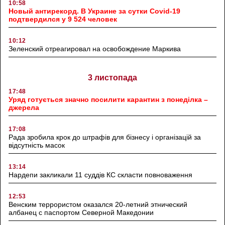
10:58
Новый антирекорд. В Украине за сутки Covid-19
подтвердился у 9 524 человек
10:12
Зеленский отреагировал на освобождение Маркива
3 листопада
17:48
Уряд готується значно посилити карантин з понеділка –
джерела
17:08
Рада зробила крок до штрафів для бізнесу і організацій за
відсутність масок
13:14
Нардепи закликали 11 суддів КС скласти повноваження
12:53
Венским террористом оказался 20-летний этнический
албанец с паспортом Северной Македонии