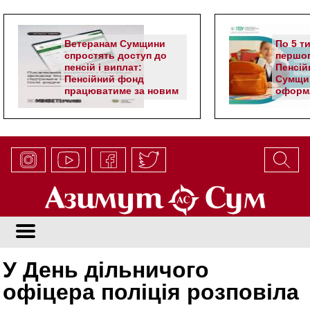
Ветеранам Сумщини
По 5 т
спростять доступ до
першог
пенсій і виплат:
Пенсій
Пенсійний фонд
Сумщи
працюватиме за новим
оформл
алгоритмом
школя
У День дільничого
офіцера поліція розповіла