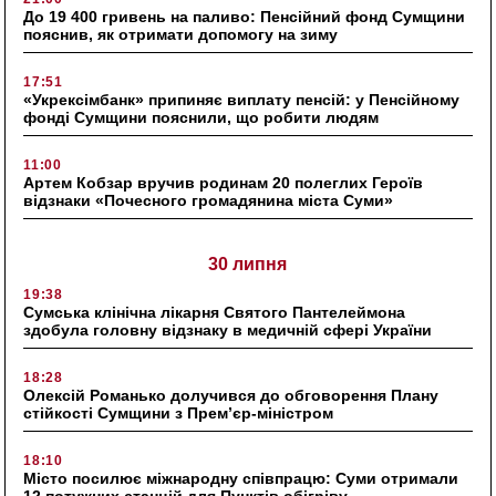
До 19 400 гривень на паливо: Пенсійний фонд Сумщини
пояснив, як отримати допомогу на зиму
17:51
«Укрексімбанк» припиняє виплату пенсій: у Пенсійному
фонді Сумщини пояснили, що робити людям
11:00
Артем Кобзар вручив родинам 20 полеглих Героїв
відзнаки «Почесного громадянина міста Суми»
30 липня
19:38
Сумська клінічна лікарня Святого Пантелеймона
здобула головну відзнаку в медичній сфері України
18:28
Олексій Романько долучився до обговорення Плану
стійкості Сумщини з Прем’єр-міністром
18:10
Місто посилює міжнародну співпрацю: Суми отримали
12 потужних станцій для Пунктів обігріву