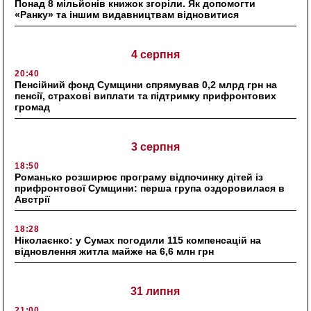
Понад 8 мільйонів книжок згоріли. Як допомогти
«Ранку» та іншим видавництвам відновитися
4 серпня
20:40
Пенсійний фонд Сумщини спрямував 0,2 млрд грн на
пенсії, страхові виплати та підтримку прифронтових
громад
3 серпня
18:50
Романько розширює програму відпочинку дітей із
прифронтової Сумщини: перша група оздоровилася в
Австрії
18:28
Ніколаєнко: у Сумах погодили 115 компенсацій на
відновлення житла майже на 6,6 млн грн
31 липня
21:00