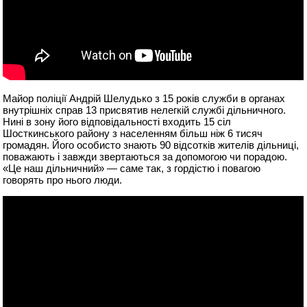
Майор поліції Андрій Шелудько з 15 років служби в органах
внутрішніх справ 13 присвятив нелегкій службі дільничного.
Нині в зону його відповідальності входить 15 сіл
Шосткинського району з населенням більш ніж 6 тисяч
громадян. Його особисто знають 90 відсотків жителів дільниці,
поважають і завжди звертаються за допомогою чи порадою.
«Це наш дільничний» — саме так, з гордістю і повагою
говорять про нього люди.