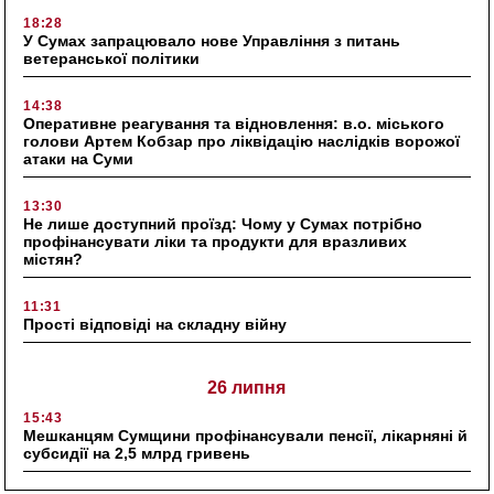
18:28
У Сумах запрацювало нове Управління з питань
ветеранської політики
14:38
Оперативне реагування та відновлення: в.о. міського
голови Артем Кобзар про ліквідацію наслідків ворожої
атаки на Суми
13:30
Не лише доступний проїзд: Чому у Сумах потрібно
профінансувати ліки та продукти для вразливих
містян?
11:31
Прості відповіді на складну війну
26 липня
15:43
Мешканцям Сумщини профінансували пенсії, лікарняні й
субсидії на 2,5 млрд гривень