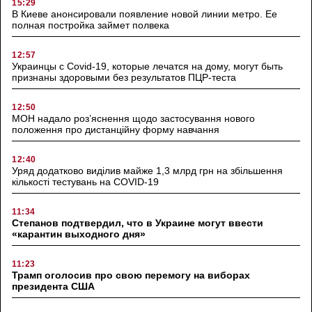
15:29
В Киеве анонсировали появление новой линии метро. Ее
полная постройка займет полвека
12:57
Украинцы с Covid-19, которые лечатся на дому, могут быть
признаны здоровыми без результатов ПЦР-теста
12:50
МОН надало роз’яснення щодо застосування нового
положення про дистанційну форму навчання
12:40
Уряд додатково виділив майже 1,3 млрд грн на збільшення
кількості тестувань на COVID-19
11:34
Степанов подтвердил, что в Украине могут ввести
«карантин выходного дня»
11:23
Трамп оголосив про свою перемогу на виборах
президента США