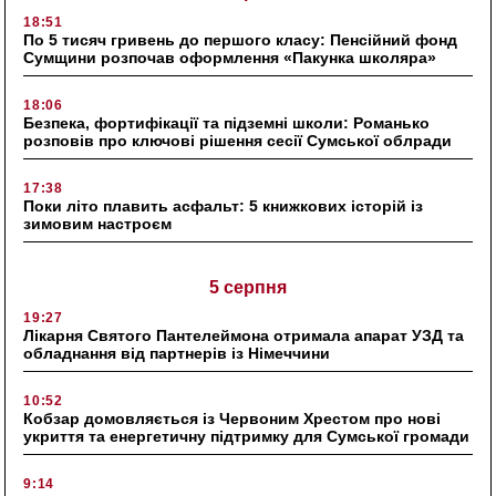
18:51
По 5 тисяч гривень до першого класу: Пенсійний фонд
Сумщини розпочав оформлення «Пакунка школяра»
18:06
Безпека, фортифікації та підземні школи: Романько
розповів про ключові рішення сесії Сумської облради
17:38
Поки літо плавить асфальт: 5 книжкових історій із
зимовим настроєм
5 серпня
19:27
Лікарня Святого Пантелеймона отримала апарат УЗД та
обладнання від партнерів із Німеччини
10:52
Кобзар домовляється із Червоним Хрестом про нові
укриття та енергетичну підтримку для Сумської громади
9:14