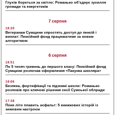
Глухів бореться за світло: Романько об’єднує зусилля
громади та енергетиків
7 серпня
18:20
Ветеранам Сумщини спростять доступ до пенсій і
виплат: Пенсійний фонд працюватиме за новим
алгоритмом
6 серпня
18:51
По 5 тисяч гривень до першого класу: Пенсійний фонд
Сумщини розпочав оформлення «Пакунка школяра»
18:06
Безпека, фортифікації та підземні школи: Романько
розповів про ключові рішення сесії Сумської облради
17:38
Поки літо плавить асфальт: 5 книжкових історій із
зимовим настроєм