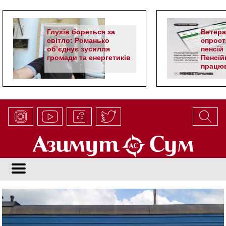
Глухів бореться за
Ветер
світло: Романько
спрост
об’єднує зусилля
пенсій 
громади та енергетиків
Пенсій
працюв
алгор