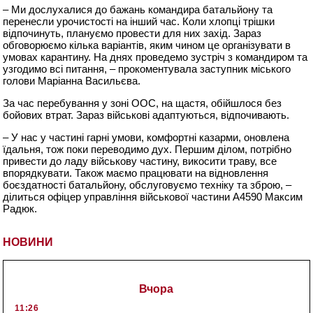
– Ми дослухалися до бажань командира батальйону та
перенесли урочистості на інший час. Коли хлопці трішки
відпочинуть, плануємо провести для них захід. Зараз
обговорюємо кілька варіантів, яким чином це організувати в
умовах карантину. На днях проведемо зустріч з командиром та
узгодимо всі питання, – прокоментувала заступник міського
голови Маріанна Васильєва.
За час перебування у зоні ООС, на щастя, обійшлося без
бойових втрат. Зараз військові адаптуються, відпочивають.
– У нас у частині гарні умови, комфортні казарми, оновлена
їдальня, тож поки переводимо дух. Першим ділом, потрібно
привести до ладу військову частину, викосити траву, все
впорядкувати. Також маємо працювати на відновлення
боєздатності батальйону, обслуговуємо техніку та зброю, –
ділиться офіцер управління військової частини А4590 Максим
Радюк.
НОВИНИ
Вчора
11:26