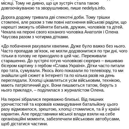
місяці. Тому не дивно, що ця зустріч стала такою
довгоочікуваною та зворушливою, пише nedelya.info.
Дорога додому тривала дві спекотні доби. Тому трішки
стомлені, але разом з тим повні натхнення військові раділи, що
нарешті зможуть обійняти батьків, дружин, чоловіків та дітей.
Чекала на пероні свого коханого чоловіка Анатолія і Олена
Чаусова разом з чотирма дітками.
«До побачення рахували хвилини. Дуже було важко без нього.
Часто пропадав зв’язок, не могли додзвонитися по три дні, чого
тільки в голову не приходило в цей час. Переживали
старашенно. До зустрічі готую чоловікові сюрприз – вишиваю
бісером картину з гербом «Слава Україні». Дітки часто питали
про тата, сумували. Якось його показали по телевізору, то ми
знайшли цей сюжет в Інтернеті та по кілька разів на день
переглядали. Хлопці цікавляться усім військовим, технікою,
мають патріотичний дух. Вони пишаються татом, беруть з
нього приклад», – поділилася з журналістом Олена.
На пероні зібралися переважно близькі. Від пишних
урочистостей та короваїв командування батальйону цього
разу відмовилося, зрештою, хлопці стомилися, та й у країні
карантин. Але представники міської влади взяли на себе
організаційні моменти, забезпечили військових автобусами,
щоб дістатися частини.