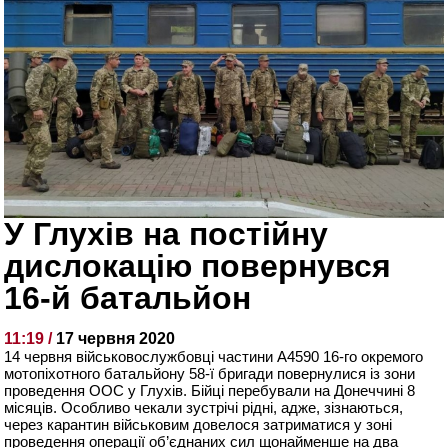
У Глухів на постійну
дислокацію повернувся
16-й батальйон
11:19 /
17 червня 2020
14 червня військовослужбовці частини А4590 16-го окремого
мотопіхотного батальйону 58-ї бригади повернулися із зони
проведення ООС у Глухів. Бійці перебували на Донеччині 8
місяців. Особливо чекали зустрічі рідні, адже, зізнаються,
через карантин військовим довелося затриматися у зоні
проведення операції об’єднаних сил щонайменше на два