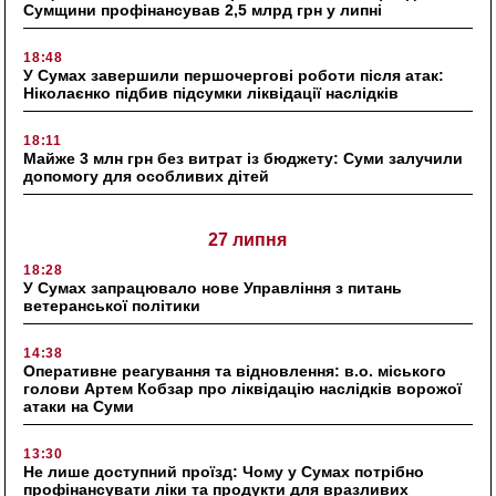
Сумщини профінансував 2,5 млрд грн у липні
18:48
У Сумах завершили першочергові роботи після атак:
Ніколаєнко підбив підсумки ліквідації наслідків
18:11
Майже 3 млн грн без витрат із бюджету: Суми залучили
допомогу для особливих дітей
27 липня
18:28
У Сумах запрацювало нове Управління з питань
ветеранської політики
14:38
Оперативне реагування та відновлення: в.о. міського
голови Артем Кобзар про ліквідацію наслідків ворожої
атаки на Суми
13:30
Не лише доступний проїзд: Чому у Сумах потрібно
профінансувати ліки та продукти для вразливих