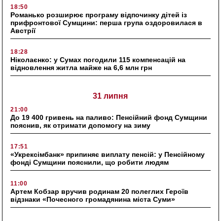
18:50
Романько розширює програму відпочинку дітей із
прифронтової Сумщини: перша група оздоровилася в
Австрії
18:28
Ніколаєнко: у Сумах погодили 115 компенсацій на
відновлення житла майже на 6,6 млн грн
31 липня
21:00
До 19 400 гривень на паливо: Пенсійний фонд Сумщини
пояснив, як отримати допомогу на зиму
17:51
«Укрексімбанк» припиняє виплату пенсій: у Пенсійному
фонді Сумщини пояснили, що робити людям
11:00
Артем Кобзар вручив родинам 20 полеглих Героїв
відзнаки «Почесного громадянина міста Суми»