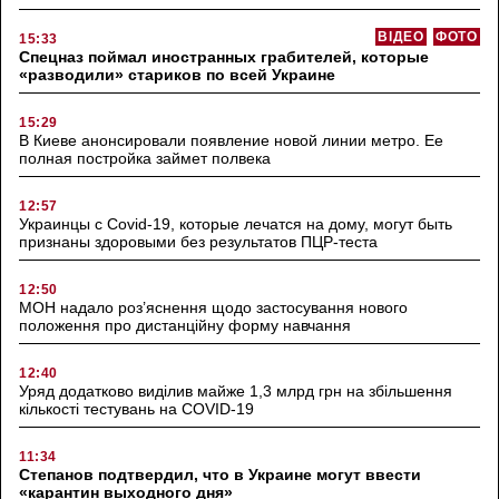
ВІДЕО
ФОТО
15:33
Спецназ поймал иностранных грабителей, которые
«разводили» стариков по всей Украине
15:29
В Киеве анонсировали появление новой линии метро. Ее
полная постройка займет полвека
12:57
Украинцы с Covid-19, которые лечатся на дому, могут быть
признаны здоровыми без результатов ПЦР-теста
12:50
МОН надало роз’яснення щодо застосування нового
положення про дистанційну форму навчання
12:40
Уряд додатково виділив майже 1,3 млрд грн на збільшення
кількості тестувань на COVID-19
11:34
Степанов подтвердил, что в Украине могут ввести
«карантин выходного дня»