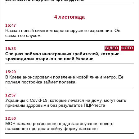
4 листопада
15:47
Назван новый симптом коронавирусного заражения. Он
связан со слухом
ВІДЕО
ФОТО
15:33
Спецназ поймал иностранных грабителей, которые
«разводили» стариков по всей Украине
15:29
В Киеве анонсировали появление новой линии метро. Ее
полная постройка займет полвека
12:57
Украинцы с Covid-19, которые лечатся на дому, могут быть
признаны здоровыми без результатов ПЦР-теста
12:50
МОН надало роз’яснення щодо застосування нового
положення про дистанційну форму навчання