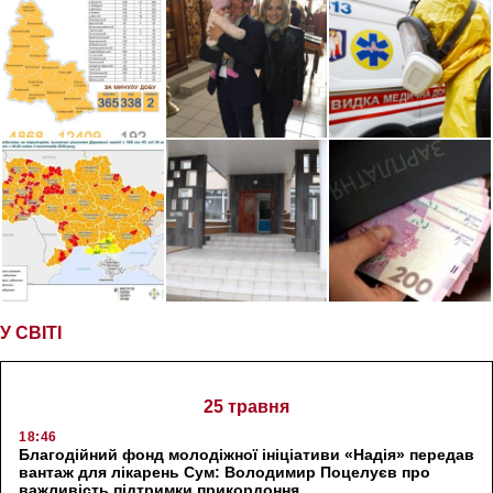
У СВІТІ
25 травня
18:46
Благодійний фонд молодіжної ініціативи «Надія» передав
вантаж для лікарень Сум: Володимир Поцелуєв про
важливість підтримки прикордоння