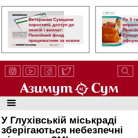
Ветеранам Сумщини
По 5 т
спростять доступ до
першог
пенсій і виплат:
Пенсій
Пенсійний фонд
Сумщи
працюватиме за новим
оформл
алгоритмом
школя
У Глухівській міськраді
зберігаються небезпечні