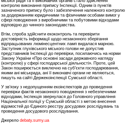
міської ради та її виконавчих органів стало здійснення
контролю виконання припису Інспекції. Одним із пунктів
зазначеного припису було і забезпечення належного контролю
за додержанням юридичними та фізичними особами вимог у
сфері поводження з виробничими та побутовими відходами
відповідно до чинного законодавства.
Втім, спроба здійснити екоконтроль та перевірити
достовірність інформації щодо незаконного зберігання
відпрацьованих люмінесцентних ламп видалася марною.
Заступник глухівського міського голови не допустив
представників Інспекції до перевірки, посилаючись на норми
Закону України «Про основні засади державного нагляду
(контролю) у сфері господарської діяльності». Проте, цей
Закон поширюється виключно на суб’єкти господарювання,
якими ані міськрада, ані її виконавчі органи не являються,
пишуть на сайті Держекоінспекції Сумської області.
У зв’язку з недопущенням екоінспекторів до проведення
перевірки фактів незаконного поводження з небезпечними
відходами, Інспекція звернулася до Головного управління
Національної поліції у Сумській області з метою внесення
відомостей до Єдиного реєстру досудових розслідувань та
проведення досудового розслідування.
Джерело
debaty.sumy.ua