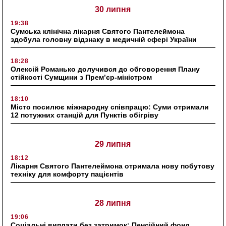
30 липня
19:38
Сумська клінічна лікарня Святого Пантелеймона
здобула головну відзнаку в медичній сфері України
18:28
Олексій Романько долучився до обговорення Плану
стійкості Сумщини з Прем’єр-міністром
18:10
Місто посилює міжнародну співпрацю: Суми отримали
12 потужних станцій для Пунктів обігріву
29 липня
18:12
Лікарня Святого Пантелеймона отримала нову побутову
техніку для комфорту пацієнтів
28 липня
19:06
Соціальні виплати без затримок: Пенсійний фонд