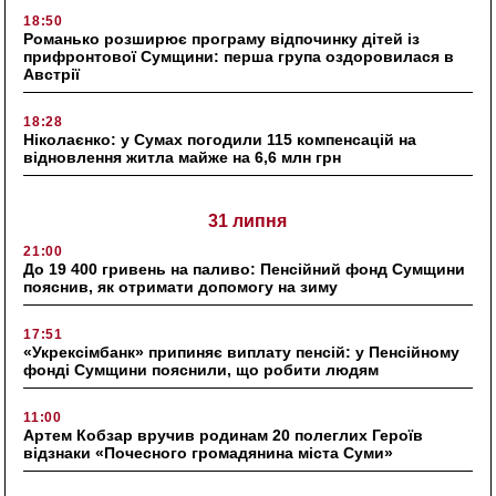
18:50
Романько розширює програму відпочинку дітей із
прифронтової Сумщини: перша група оздоровилася в
Австрії
18:28
Ніколаєнко: у Сумах погодили 115 компенсацій на
відновлення житла майже на 6,6 млн грн
31 липня
21:00
До 19 400 гривень на паливо: Пенсійний фонд Сумщини
пояснив, як отримати допомогу на зиму
17:51
«Укрексімбанк» припиняє виплату пенсій: у Пенсійному
фонді Сумщини пояснили, що робити людям
11:00
Артем Кобзар вручив родинам 20 полеглих Героїв
відзнаки «Почесного громадянина міста Суми»