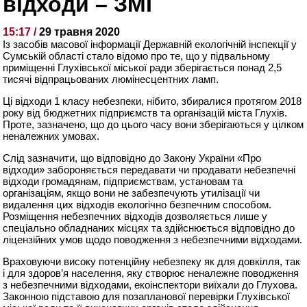
відходи – ЗМІ
15:17 /
29 травня 2020
Із засобів масової інформації Державній екологічній інспекції у
Сумській області стало відомо про те, що у підвальному
приміщенні Глухівської міської ради зберігається понад 2,5
тисячі відпрацьованих люмінесцентних ламп.
Ці відходи 1 класу небезпеки, нібито, збиралися протягом 2018
року від бюджетних підприємств та організацій міста Глухів.
Проте, зазначено, що до цього часу вони зберігаються у цілком
неналежних умовах.
Слід зазначити, що відповідно до Закону України «Про
відходи» забороняється передавати чи продавати небезпечні
відходи громадянам, підприємствам, установам та
організаціям, якщо вони не забезпечують утилізації чи
видалення цих відходів екологічно безпечним способом.
Розміщення небезпечних відходів дозволяється лише у
спеціально обладнаних місцях та здійснюється відповідно до
ліцензійних умов щодо поводження з небезпечними відходами.
Враховуючи високу потенційну небезпеку як для довкілля, так
і для здоров’я населення, яку створює неналежне поводження
з небезпечними відходами, екоінспектори виїхали до Глухова.
Законною підставою для позапланової перевірки Глухівської