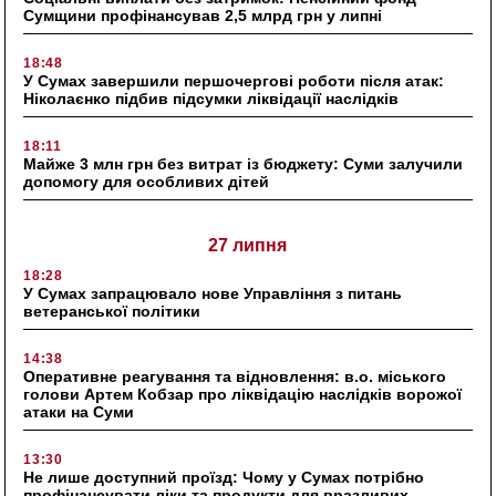
Сумщини профінансував 2,5 млрд грн у липні
18:48
У Сумах завершили першочергові роботи після атак:
Ніколаєнко підбив підсумки ліквідації наслідків
18:11
Майже 3 млн грн без витрат із бюджету: Суми залучили
допомогу для особливих дітей
27 липня
18:28
У Сумах запрацювало нове Управління з питань
ветеранської політики
14:38
Оперативне реагування та відновлення: в.о. міського
голови Артем Кобзар про ліквідацію наслідків ворожої
атаки на Суми
13:30
Не лише доступний проїзд: Чому у Сумах потрібно
профінансувати ліки та продукти для вразливих