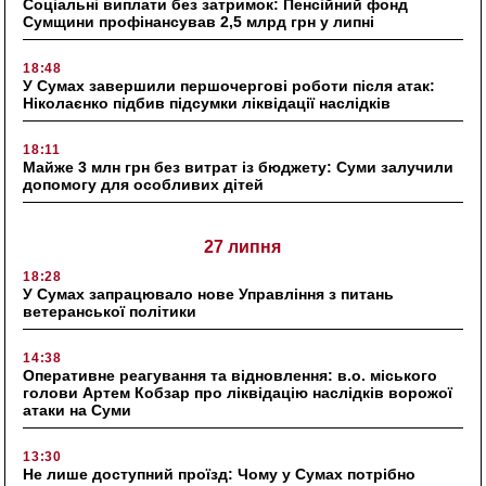
Соціальні виплати без затримок: Пенсійний фонд
Сумщини профінансував 2,5 млрд грн у липні
18:48
У Сумах завершили першочергові роботи після атак:
Ніколаєнко підбив підсумки ліквідації наслідків
18:11
Майже 3 млн грн без витрат із бюджету: Суми залучили
допомогу для особливих дітей
27 липня
18:28
У Сумах запрацювало нове Управління з питань
ветеранської політики
14:38
Оперативне реагування та відновлення: в.о. міського
голови Артем Кобзар про ліквідацію наслідків ворожої
атаки на Суми
13:30
Не лише доступний проїзд: Чому у Сумах потрібно