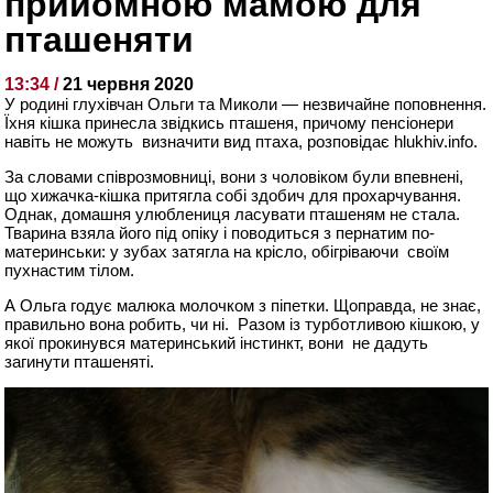
прийомною мамою для
пташеняти
13:34 /
21 червня 2020
У родині глухівчан Ольги та Миколи — незвичайне поповнення.
Їхня кішка принесла звідкись пташеня, причому пенсіонери
навіть не можуть визначити вид птаха, розповідає hlukhiv.info.
За словами співрозмовниці, вони з чоловіком були впевнені,
що хижачка-кішка притягла собі здобич для прохарчування.
Однак, домашня улюблениця ласувати пташеням не стала.
Тварина взяла його під опіку і поводиться з пернатим по-
материнськи: у зубах затягла на крісло, обігріваючи своїм
пухнастим тілом.
А Ольга годує малюка молочком з піпетки. Щоправда, не знає,
правильно вона робить, чи ні. Разом із турботливою кішкою, у
якої прокинувся материнський інстинкт, вони не дадуть
загинути пташеняті.