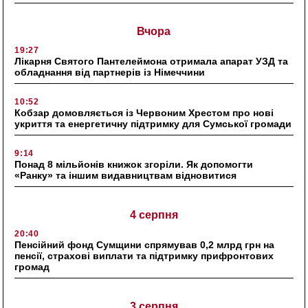
Вчора
19:27
Лікарня Святого Пантелеймона отримала апарат УЗД та
обладнання від партнерів із Німеччини
10:52
Кобзар домовляється із Червоним Хрестом про нові
укриття та енергетичну підтримку для Сумської громади
9:14
Понад 8 мільйонів книжок згоріли. Як допомогти
«Ранку» та іншим видавництвам відновитися
4 серпня
20:40
Пенсійний фонд Сумщини спрямував 0,2 млрд грн на
пенсії, страхові виплати та підтримку прифронтових
громад
3 серпня