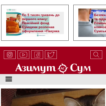
По 5 тисяч гривень до
Безпек
першого класу:
та під
Пенсійний фонд
Романь
Сумщини розпочав
ключов
оформлення «Пакунка
Сумськ
школяра»