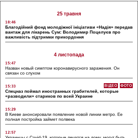
25 травня
18:46
Благодійний фонд молодіжної ініціативи «Надія» передав
вантаж для лікарень Сум: Володимир Поцелуєв про
важливість підтримки прикордоння
4 листопада
15:47
Назван новый симптом коронавирусного заражения. Он
связан со слухом
ВІДЕО
ФОТО
15:33
Спецназ поймал иностранных грабителей, которые
«разводили» стариков по всей Украине
15:29
В Киеве анонсировали появление новой линии метро. Ее
полная постройка займет полвека
12:57
Украинцы с Covid-19, которые лечатся на дому, могут быть