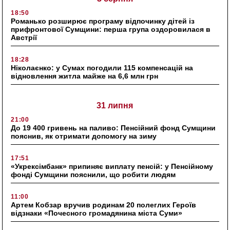
18:50
Романько розширює програму відпочинку дітей із
прифронтової Сумщини: перша група оздоровилася в
Австрії
18:28
Ніколаєнко: у Сумах погодили 115 компенсацій на
відновлення житла майже на 6,6 млн грн
31 липня
21:00
До 19 400 гривень на паливо: Пенсійний фонд Сумщини
пояснив, як отримати допомогу на зиму
17:51
«Укрексімбанк» припиняє виплату пенсій: у Пенсійному
фонді Сумщини пояснили, що робити людям
11:00
Артем Кобзар вручив родинам 20 полеглих Героїв
відзнаки «Почесного громадянина міста Суми»