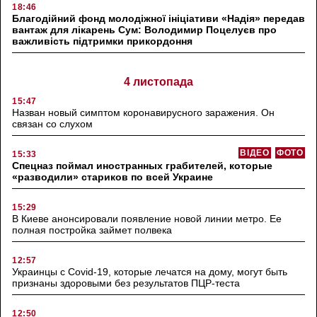
18:46
Благодійний фонд молодіжної ініціативи «Надія» передав
вантаж для лікарень Сум: Володимир Поцелуєв про
важливість підтримки прикордоння
4 листопада
15:47
Назван новый симптом коронавирусного заражения. Он
связан со слухом
ВІДЕО
ФОТО
15:33
Спецназ поймал иностранных грабителей, которые
«разводили» стариков по всей Украине
15:29
В Киеве анонсировали появление новой линии метро. Ее
полная постройка займет полвека
12:57
Украинцы с Covid-19, которые лечатся на дому, могут быть
признаны здоровыми без результатов ПЦР-теста
12:50