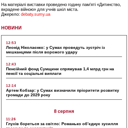
На матеріалі виставки проведено годину пам’яті «Дитинство,
вкрадене війною» для учнів шкіл міста.
Джерело:
debaty.sumy.ua
НОВИНИ
12:53
Леонід Ніколаєнко: у Сумах проведуть зустріч із
мешканцями після ворожого удару
12:43
Пенсійний фонд Сумщини спрямував 1,4 млрд грн на
пенсії та соціальні виплати
12:14
Артем Кобзар: у Сумах визначили пріоритети розвитку
громади до 2029 року
8 серпня
11:26
Глухів бореться за світло: Романько об’єднує зусилля