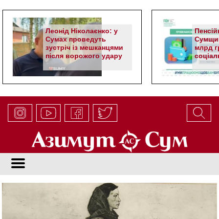
Леонід Ніколаєнко: у
Пенсій
Сумах проведуть
Сумщин
зустріч із мешканцями
млрд гр
після ворожого удару
соціал