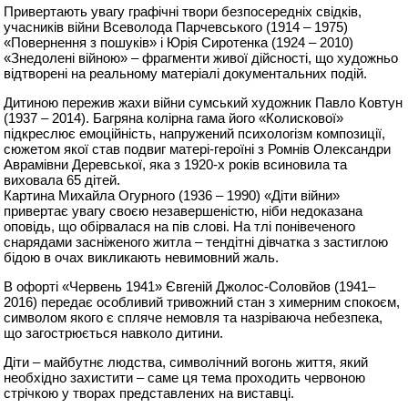
Привертають увагу графічні твори безпосередніх свідків,
учасників війни Всеволода Парчевського (1914 – 1975)
«Повернення з пошуків» і Юрія Сиротенка (1924 – 2010)
«Знедолені вій
ною» – фрагменти живої дійсності, що художньо
відтворені на реальному матеріалі документальних подій.
Дитиною пережив жахи війни сумський художник Павло Ковтун
(1937 – 2014). Багряна колірна гама його «Колискової»
підкреслює емоційність, напружений психологізм композиції,
сюжетом якої став подвиг матері-героїні з Ромнів Олександри
Аврамівни Деревської, яка з 1920-х років всиновила та
виховала 65 дітей.
Картина Михайла Огурного (1936 – 1990) «Діти війни»
привертає увагу своєю незавершеністю, ніби недоказана
оповідь, що обірвалася на пів слові. На тлі понівеченого
снарядами засніженого житла – тендітні дівчатка з застиглою
бідою в очах викликають невимовний жаль.
В офорті «Червень 1941» Євгеній Джолос-Соловйов (1941–
2016) передає особливий тривожний стан з химерним спокоєм,
символом якого є спляче немовля та назріваюча небезпека,
що загострюється навколо дитини.
Діти – майбутнє людства, символічний вогонь життя, який
необхідно захистити – саме ця тема проходить червоною
стрічкою у творах представлених на виставці.