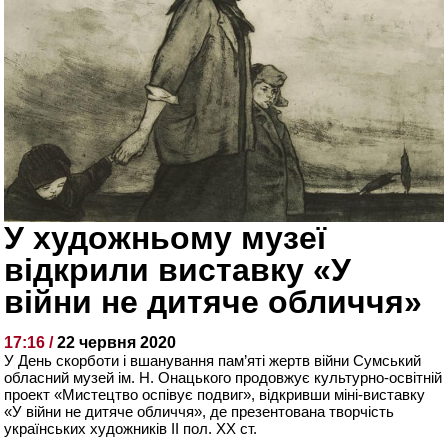
У художньому музеї
відкрили виставку «У
війни не дитяче обличчя»
17:16 /
22 червня 2020
У День скорботи і вшанування пам’яті жертв війни Сумський
обласний музей ім. Н. Онацького продовжує культурно-освітній
проект «Мистецтво оспівує подвиг», відкривши міні-виставку
«У війни не дитяче обличчя», де презентована творчість
українських художників ІІ пол. ХХ ст.