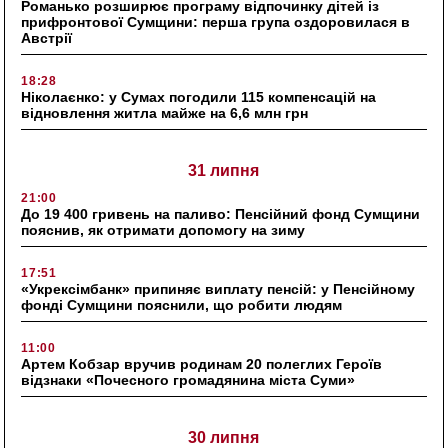
Романько розширює програму відпочинку дітей із
прифронтової Сумщини: перша група оздоровилася в
Австрії
18:28
Ніколаєнко: у Сумах погодили 115 компенсацій на
відновлення житла майже на 6,6 млн грн
31 липня
21:00
До 19 400 гривень на паливо: Пенсійний фонд Сумщини
пояснив, як отримати допомогу на зиму
17:51
«Укрексімбанк» припиняє виплату пенсій: у Пенсійному
фонді Сумщини пояснили, що робити людям
11:00
Артем Кобзар вручив родинам 20 полеглих Героїв
відзнаки «Почесного громадянина міста Суми»
30 липня