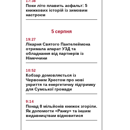
17:38
Поки літо плавить асфальт: 5
книжкових історій із зимовим
настроєм
5 серпня
19:27
Лікарня Святого Пантелеймона
отримала апарат УЗД та
обладнання від партнерів із
Німеччини
10:52
Кобзар домовляється із
Червоним Хрестом про нові
укриття та енергетичну підтримку
для Сумської громади
9:14
Понад 8 мільйонів книжок згоріли.
Як допомогти «Ранку» та іншим
видавництвам відновитися