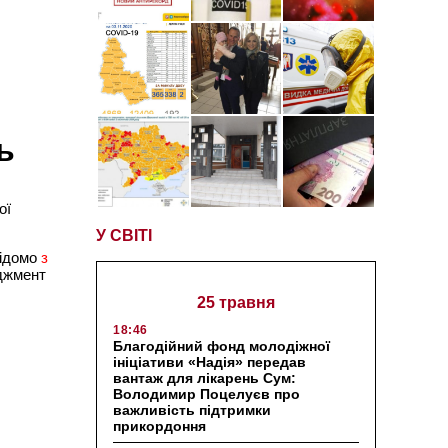
ь
ої
У СВІТІ
відомо
з
джмент
25 травня
18:46
Благодійний фонд молодіжної
ініціативи «Надія» передав
вантаж для лікарень Сум:
Володимир Поцелуєв про
важливість підтримки
прикордоння