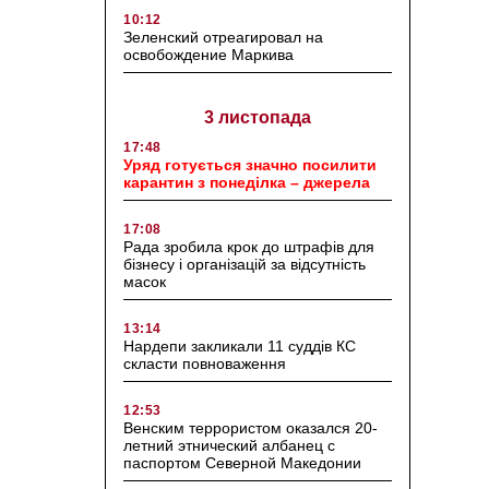
10:12
Зеленский отреагировал на
освобождение Маркива
3 листопада
17:48
Уряд готується значно посилити
карантин з понеділка – джерела
17:08
Рада зробила крок до штрафів для
бізнесу і організацій за відсутність
масок
13:14
Нардепи закликали 11 суддів КС
скласти повноваження
12:53
Венским террористом оказался 20-
летний этнический албанец с
паспортом Северной Македонии