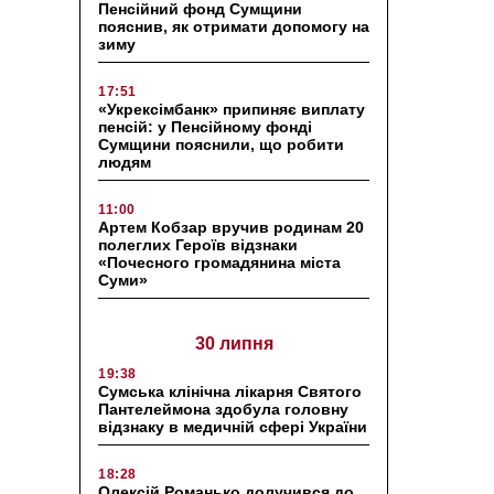
Пенсійний фонд Сумщини
пояснив, як отримати допомогу на
зиму
17:51
«Укрексімбанк» припиняє виплату
пенсій: у Пенсійному фонді
Сумщини пояснили, що робити
людям
11:00
Артем Кобзар вручив родинам 20
полеглих Героїв відзнаки
«Почесного громадянина міста
Суми»
30 липня
19:38
Сумська клінічна лікарня Святого
Пантелеймона здобула головну
відзнаку в медичній сфері України
18:28
Олексій Романько долучився до