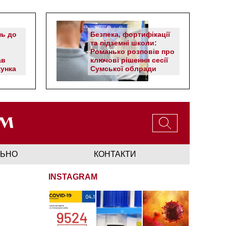
нь до
Безпека, фортифікації
та підземні школи:
Романько розповів про
ав
ключові рішення сесії
унка
Сумської облради
ЛЬНО
КОНТАКТИ
INSTAGRAM