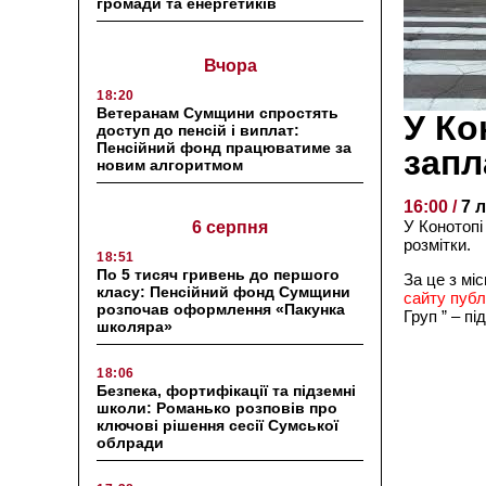
громади та енергетиків
Вчора
18:20
Ветеранам Сумщини спростять
У Ко
доступ до пенсій і виплат:
Пенсійний фонд працюватиме за
запл
новим алгоритмом
16:00 /
7 
У Конотопі
6 серпня
розмітки.
18:51
По 5 тисяч гривень до першого
За це з мі
класу: Пенсійний фонд Сумщини
сайту публ
розпочав оформлення «Пакунка
Груп ” – п
школяра»
18:06
Безпека, фортифікації та підземні
школи: Романько розповів про
ключові рішення сесії Сумської
облради