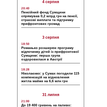
4 серпня
20:40
Пенсійний фонд Сумщини
спрямував 0,2 млрд грн на пенсії,
страхові виплати та підтримку
прифронтових громад
3 серпня
18:50
Романько розширює програму
відпочинку дітей із прифронтової
Сумщини: перша група
оздоровилася в Австрії
18:28
Ніколаєнко: у Сумах погодили 115
компенсацій на відновлення
житла майже на 6,6 млн грн
31 липня
21:00
До 19 400 гривень на паливо: