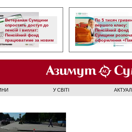
Ветеранам Сумщини
По 5 тисяч гриве
спростять доступ до
першого класу:
пенсій і виплат:
Пенсійний фонд
Пенсійний фонд
Сумщини розпоч
працюватиме за новим
оформлення «Пак
алгоритмом
школяра»
ИНИ
У СВІТІ
АКТУА