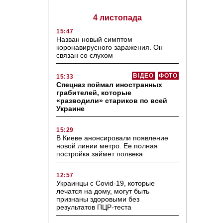
4 листопада
15:47
Назван новый симптом
коронавирусного заражения. Он
связан со слухом
ВІДЕО
ФОТО
15:33
Спецназ поймал иностранных
грабителей, которые
«разводили» стариков по всей
Украине
15:29
В Киеве анонсировали появление
новой линии метро. Ее полная
постройка займет полвека
12:57
Украинцы с Covid-19, которые
лечатся на дому, могут быть
признаны здоровыми без
результатов ПЦР-теста