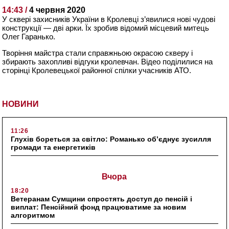
14:43 /
4 червня 2020
У сквері захисників України в Кролевці з’явилися нові чудові
конструкції — дві арки. Їх зробив відомий місцевий митець
Олег Гаранько.
Творіння майстра стали справжньою окрасою скверу і
збирають захопливі відгуки кролевчан. Відео поділилися на
сторінці Кролевецької районної спілки учасників АТО.
НОВИНИ
11:26
Глухів бореться за світло: Романько об’єднує зусилля
громади та енергетиків
Вчора
18:20
Ветеранам Сумщини спростять доступ до пенсій і
виплат: Пенсійний фонд працюватиме за новим
алгоритмом