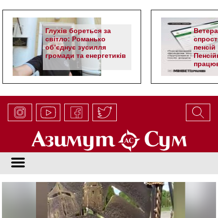
Глухів бореться за
Ветер
світло: Романько
спрост
об’єднує зусилля
пенсій 
громади та енергетиків
Пенсій
працюв
алгор