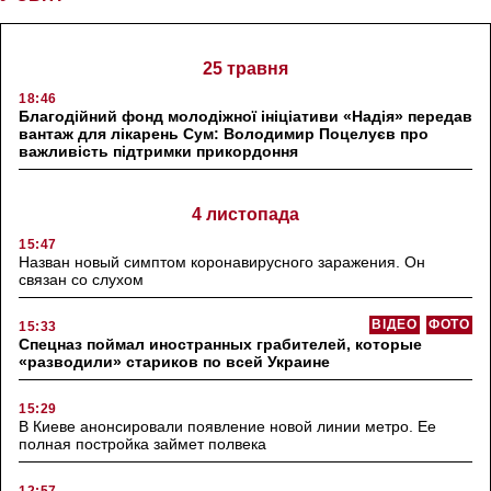
25 травня
18:46
Благодійний фонд молодіжної ініціативи «Надія» передав
вантаж для лікарень Сум: Володимир Поцелуєв про
важливість підтримки прикордоння
4 листопада
15:47
Назван новый симптом коронавирусного заражения. Он
связан со слухом
ВІДЕО
ФОТО
15:33
Спецназ поймал иностранных грабителей, которые
«разводили» стариков по всей Украине
15:29
В Киеве анонсировали появление новой линии метро. Ее
полная постройка займет полвека