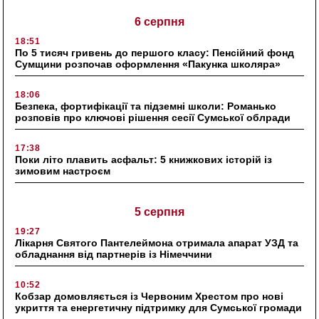
6 серпня
18:51
По 5 тисяч гривень до першого класу: Пенсійний фонд
Сумщини розпочав оформлення «Пакунка школяра»
18:06
Безпека, фортифікації та підземні школи: Романько
розповів про ключові рішення сесії Сумської облради
17:38
Поки літо плавить асфальт: 5 книжкових історій із
зимовим настроєм
5 серпня
19:27
Лікарня Святого Пантелеймона отримала апарат УЗД та
обладнання від партнерів із Німеччини
10:52
Кобзар домовляється із Червоним Хрестом про нові
укриття та енергетичну підтримку для Сумської громади