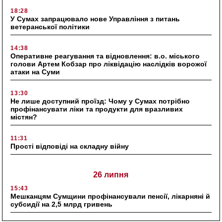
18:28
У Сумах запрацювало нове Управління з питань
ветеранської політики
14:38
Оперативне реагування та відновлення: в.о. міського
голови Артем Кобзар про ліквідацію наслідків ворожої
атаки на Суми
13:30
Не лише доступний проїзд: Чому у Сумах потрібно
профінансувати ліки та продукти для вразливих
містян?
11:31
Прості відповіді на складну війну
26 липня
15:43
Мешканцям Сумщини профінансували пенсії, лікарняні й
субсидії на 2,5 млрд гривень