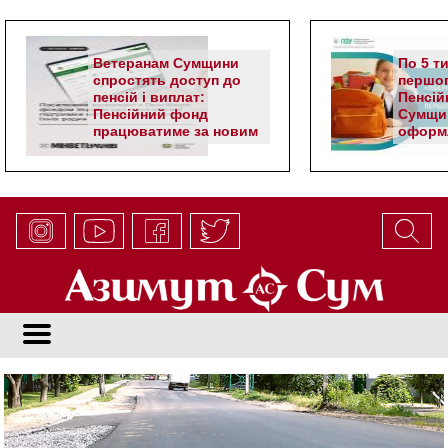
Ветеранам Сумщини
По 5 т
спростять доступ до
першог
пенсій і виплат:
Пенсій
Пенсійний фонд
Сумщи
працюватиме за новим
оформл
алгоритмом
школя