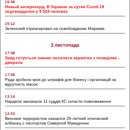
10:58
Новый антирекорд. В Украине за сутки Covid-19
подтвердился у 9 524 человек
10:12
Зеленский отреагировал на освобождение Маркива
3 листопада
17:48
Уряд готується значно посилити карантин з понеділка –
джерела
17:08
Рада зробила крок до штрафів для бізнесу і організацій за
відсутність масок
13:14
Нардепи закликали 11 суддів КС скласти повноваження
12:53
Венским террористом оказался 20-летний этнический
албанец с паспортом Северной Македонии