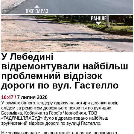
У Лебедині
відремонтували найбільш
проблемний відрізок
дороги по вул. Гастелло
16:47 /
7 липня 2020
У рамках одного тендеру одразу на чотири ділянки доріг,
слідом за ремонтом дорожнього покриття по вулицях
Безимівка, Кобижча та Героїв Чорнобиля, ТОВ
«ГАДЯЧШЛЯХБУД» було відремонтовано найбільш
зруйнований відрізок дороги по вулиці Гастелло.
Не зважаючи на те, що протяжність ділянки, порівняно з