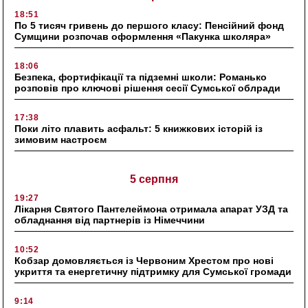
18:51
По 5 тисяч гривень до першого класу: Пенсійний фонд
Сумщини розпочав оформлення «Пакунка школяра»
18:06
Безпека, фортифікації та підземні школи: Романько
розповів про ключові рішення сесії Сумської облради
17:38
Поки літо плавить асфальт: 5 книжкових історій із
зимовим настроєм
5 серпня
19:27
Лікарня Святого Пантелеймона отримала апарат УЗД та
обладнання від партнерів із Німеччини
10:52
Кобзар домовляється із Червоним Хрестом про нові
укриття та енергетичну підтримку для Сумської громади
9:14