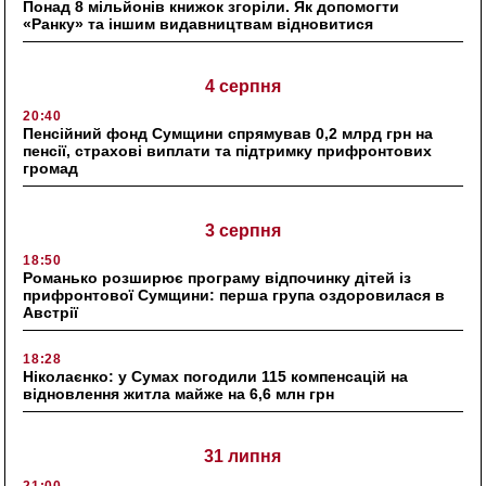
Понад 8 мільйонів книжок згоріли. Як допомогти
«Ранку» та іншим видавництвам відновитися
4 серпня
20:40
Пенсійний фонд Сумщини спрямував 0,2 млрд грн на
пенсії, страхові виплати та підтримку прифронтових
громад
3 серпня
18:50
Романько розширює програму відпочинку дітей із
прифронтової Сумщини: перша група оздоровилася в
Австрії
18:28
Ніколаєнко: у Сумах погодили 115 компенсацій на
відновлення житла майже на 6,6 млн грн
31 липня
21:00