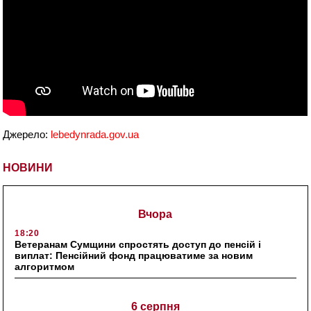
Джерело:
lebedynrada.gov.ua
НОВИНИ
Вчора
18:20
Ветеранам Сумщини спростять доступ до пенсій і
виплат: Пенсійний фонд працюватиме за новим
алгоритмом
6 серпня