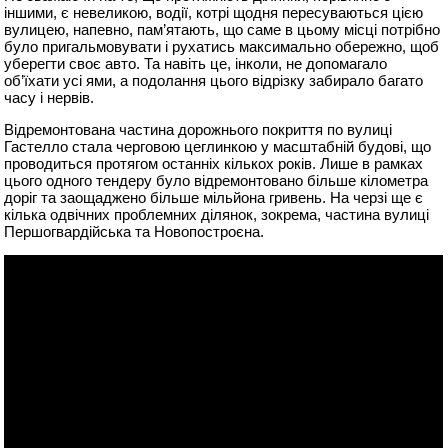
іншими, є невеликою, водії, котрі щодня пересуваються цією
вулицею, напевно, пам’ятають, що саме в цьому місці потрібно
було пригальмовувати і рухатись максимально обережно, щоб
уберегти своє авто. Та навіть це, інколи, не допомагало
об’їхати усі ями, а подолання цього відрізку забирало багато
часу і нервів.
Відремонтована частина дорожнього покриття по вулиці
Гастелло стала черговою цеглинкою у масштабній будові, що
проводиться протягом останніх кількох років. Лише в рамках
цього одного тендеру було відремонтовано більше кілометра
доріг та заощаджено більше мільйона гривень. На черзі ще є
кілька одвічних проблемних ділянок, зокрема, частина вулиці
Першогвардійська та Новопостроєна.