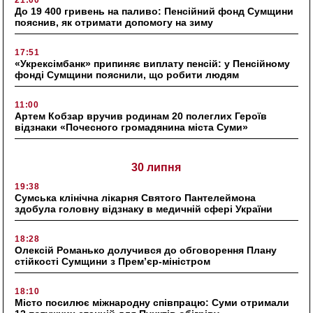
До 19 400 гривень на паливо: Пенсійний фонд Сумщини
пояснив, як отримати допомогу на зиму
17:51
«Укрексімбанк» припиняє виплату пенсій: у Пенсійному
фонді Сумщини пояснили, що робити людям
11:00
Артем Кобзар вручив родинам 20 полеглих Героїв
відзнаки «Почесного громадянина міста Суми»
30 липня
19:38
Сумська клінічна лікарня Святого Пантелеймона
здобула головну відзнаку в медичній сфері України
18:28
Олексій Романько долучився до обговорення Плану
стійкості Сумщини з Прем’єр-міністром
18:10
Місто посилює міжнародну співпрацю: Суми отримали