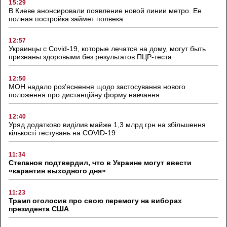
15:29
В Киеве анонсировали появление новой линии метро. Ее
полная постройка займет полвека
12:57
Украинцы с Covid-19, которые лечатся на дому, могут быть
признаны здоровыми без результатов ПЦР-теста
12:50
МОН надало роз’яснення щодо застосування нового
положення про дистанційну форму навчання
12:40
Уряд додатково виділив майже 1,3 млрд грн на збільшення
кількості тестувань на COVID-19
11:34
Степанов подтвердил, что в Украине могут ввести
«карантин выходного дня»
11:23
Трамп оголосив про свою перемогу на виборах
президента США