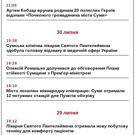
11:00
Артем Кобзар вручив родинам 20 полеглих Героїв
відзнаки «Почесного громадянина міста Суми»
30 липня
19:38
Сумська клінічна лікарня Святого Пантелеймона
здобула головну відзнаку в медичній сфері України
18:28
Олексій Романько долучився до обговорення Плану
стійкості Сумщини з Прем’єр-міністром
18:10
Місто посилює міжнародну співпрацю: Суми отримали
12 потужних станцій для Пунктів обігріву
29 липня
18:12
Лікарня Святого Пантелеймона отримала нову побутову
техніку для комфорту пацієнтів