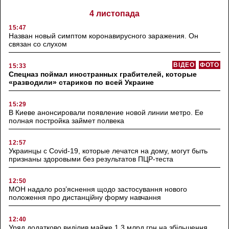
4 листопада
15:47
Назван новый симптом коронавирусного заражения. Он
связан со слухом
ВІДЕО
ФОТО
15:33
Спецназ поймал иностранных грабителей, которые
«разводили» стариков по всей Украине
15:29
В Киеве анонсировали появление новой линии метро. Ее
полная постройка займет полвека
12:57
Украинцы с Covid-19, которые лечатся на дому, могут быть
признаны здоровыми без результатов ПЦР-теста
12:50
МОН надало роз’яснення щодо застосування нового
положення про дистанційну форму навчання
12:40
Уряд додатково виділив майже 1,3 млрд грн на збільшення