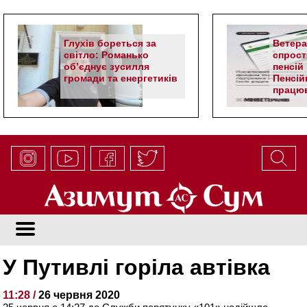
Глухів бореться за
Ветер
світло: Романько
спрост
об’єднує зусилля
пенсій 
громади та енергетиків
Пенсій
працюв
алгор
У Путивлі горіла автівка
11:28 /
26 червня 2020