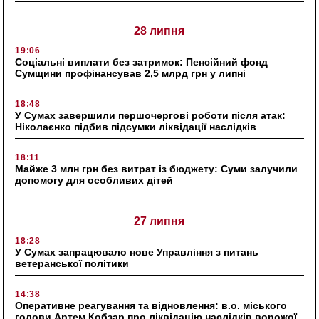
28 липня
19:06
Соціальні виплати без затримок: Пенсійний фонд
Сумщини профінансував 2,5 млрд грн у липні
18:48
У Сумах завершили першочергові роботи після атак:
Ніколаєнко підбив підсумки ліквідації наслідків
18:11
Майже 3 млн грн без витрат із бюджету: Суми залучили
допомогу для особливих дітей
27 липня
18:28
У Сумах запрацювало нове Управління з питань
ветеранської політики
14:38
Оперативне реагування та відновлення: в.о. міського
голови Артем Кобзар про ліквідацію наслідків ворожої