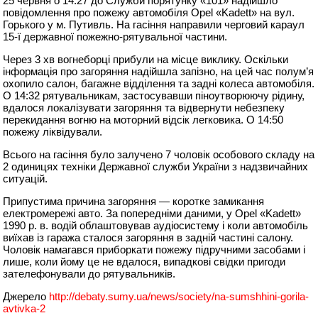
25 червня о 14:27 до Служби порятунку «101» надійшло
повідомлення про пожежу автомобіля Opel «Kadett» на вул.
Горького у м. Путивль. На гасіння направили черговий караул
15-ї державної пожежно-рятувальної частини.
Через 3 хв вогнеборці прибули на місце виклику. Оскільки
інформація про загоряння надійшла запізно, на цей час полум’я
охопило салон, багажне відділення та задні колеса автомобіля.
О 14:32 рятувальникам, застосувавши піноутворюючу рідину,
вдалося локалізувати загоряння та відвернути небезпеку
перекидання вогню на моторний відсік легковика. О 14:50
пожежу ліквідували.
Всього на гасіння було залучено 7 чоловік особового складу на
2 одиницях техніки Державної служби України з надзвичайних
ситуацій.
Припустима причина загоряння — коротке замикання
електромережі авто. За попередніми даними, у Opel «Kadett»
1990 р. в. водій облаштовував аудіосистему і коли автомобіль
виїхав із гаража сталося загоряння в задній частині салону.
Чоловік намагався приборкати пожежу підручними засобами і
лише, коли йому це не вдалося, випадкові свідки пригоди
зателефонували до рятувальників.
Джерело
http://debaty.sumy.ua/news/society/na-sumshhini-gorila-
avtivka-2