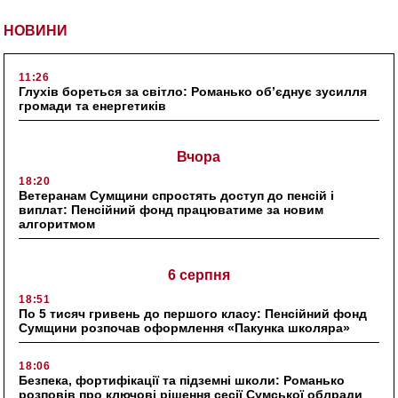
НОВИНИ
11:26
Глухів бореться за світло: Романько об’єднує зусилля
громади та енергетиків
Вчора
18:20
Ветеранам Сумщини спростять доступ до пенсій і
виплат: Пенсійний фонд працюватиме за новим
алгоритмом
6 серпня
18:51
По 5 тисяч гривень до першого класу: Пенсійний фонд
Сумщини розпочав оформлення «Пакунка школяра»
18:06
Безпека, фортифікації та підземні школи: Романько
розповів про ключові рішення сесії Сумської облради