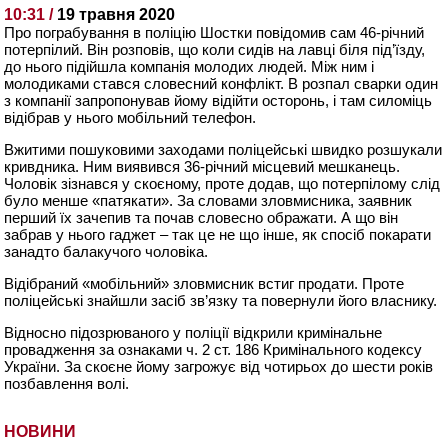
10:31 /
19 травня 2020
Про пограбування в поліцію Шостки повідомив сам 46-річний
потерпілий. Він розповів, що коли сидів на лавці біля під’їзду,
до нього підійшла компанія молодих людей. Між ним і
молодиками стався словесний конфлікт. В розпал сварки один
з компанії запр
опонував йому відійти осторонь, і там силоміць
відібрав у нього мобільний телефон.
Вжитими пошуковими заходами поліцейські швидко розшукали
кривдника. Ним виявився 36-річний місцевий мешканець.
Чоловік зізнався у скоєному, проте додав, що потерпілому слід
було менше «патякати». За словами зловмисника, заявник
перший їх зачепив та почав словесно ображати. А що він
забрав у нього гаджет – так це не що інше, як спосіб покарати
занадто балакучого чоловіка.
Відібраний «мобільний» зловмисник встиг продати. Проте
поліцейські знайшли засіб зв’язку та повернули його власнику.
Відносно підозрюваного у поліції відкрили кримінальне
провадження за ознаками ч. 2 ст. 186 Кримінального кодексу
України. За скоєне йому загрожує від чотирьох до шести років
позбавлення волі.
НОВИНИ