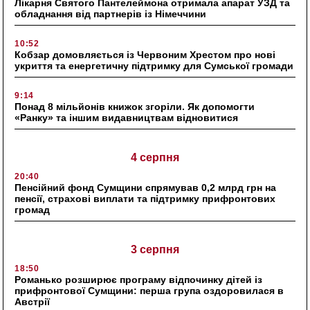
Лікарня Святого Пантелеймона отримала апарат УЗД та
обладнання від партнерів із Німеччини
10:52
Кобзар домовляється із Червоним Хрестом про нові
укриття та енергетичну підтримку для Сумської громади
9:14
Понад 8 мільйонів книжок згоріли. Як допомогти
«Ранку» та іншим видавництвам відновитися
4 серпня
20:40
Пенсійний фонд Сумщини спрямував 0,2 млрд грн на
пенсії, страхові виплати та підтримку прифронтових
громад
3 серпня
18:50
Романько розширює програму відпочинку дітей із
прифронтової Сумщини: перша група оздоровилася в
Австрії