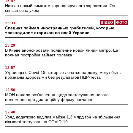
15:47
Назван новый симптом коронавирусного заражения. Он
связан со слухом
ВІДЕО
ФОТО
15:33
Спецназ поймал иностранных грабителей, которые
«разводили» стариков по всей Украине
15:29
В Киеве анонсировали появление новой линии метро. Ее
полная постройка займет полвека
12:57
Украинцы с Covid-19, которые лечатся на дому, могут быть
признаны здоровыми без результатов ПЦР-теста
12:50
МОН надало роз’яснення щодо застосування нового
положення про дистанційну форму навчання
12:40
Уряд додатково виділив майже 1,3 млрд грн на збільшення
кількості тестувань на COVID-19