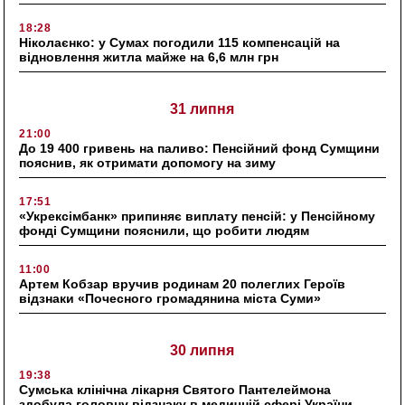
18:28
Ніколаєнко: у Сумах погодили 115 компенсацій на
відновлення житла майже на 6,6 млн грн
31 липня
21:00
До 19 400 гривень на паливо: Пенсійний фонд Сумщини
пояснив, як отримати допомогу на зиму
17:51
«Укрексімбанк» припиняє виплату пенсій: у Пенсійному
фонді Сумщини пояснили, що робити людям
11:00
Артем Кобзар вручив родинам 20 полеглих Героїв
відзнаки «Почесного громадянина міста Суми»
30 липня
19:38
Сумська клінічна лікарня Святого Пантелеймона
здобула головну відзнаку в медичній сфері України