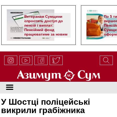
Ветеранам Сумщини
По 5 т
спростять доступ до
першог
пенсій і виплат:
Пенсій
Пенсійний фонд
Сумщи
працюватиме за новим
оформл
алгоритмом
школя
У Шостці поліцейські
викрили грабіжника