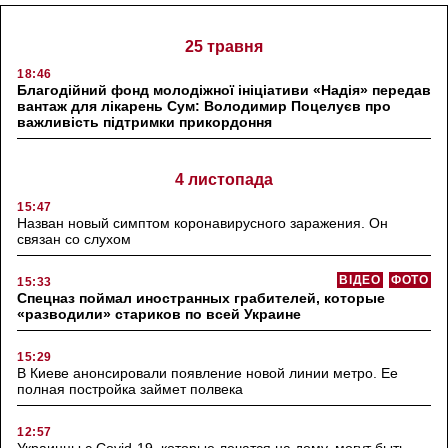
25 травня
18:46
Благодійний фонд молодіжної ініціативи «Надія» передав
вантаж для лікарень Сум: Володимир Поцелуєв про
важливість підтримки прикордоння
4 листопада
15:47
Назван новый симптом коронавирусного заражения. Он
связан со слухом
ВІДЕО
ФОТО
15:33
Спецназ поймал иностранных грабителей, которые
«разводили» стариков по всей Украине
15:29
В Киеве анонсировали появление новой линии метро. Ее
полная постройка займет полвека
12:57
Украинцы с Covid-19, которые лечатся на дому, могут быть