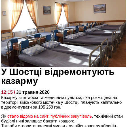
У Шостці відремонтують
казарму
12:15 /
31 травня 2020
Казарму зі штабом та медичним пунктом, яка розміщена на
території військового містечка у Шостці, планують капітально
відремонтувати за 195 259 грн.
Як
стало відомо на сайті публічних закупівель
, технічний стан
будівлі нині залишає бажати кращого.
Тож аби створити належні умови для військовослужбовців,