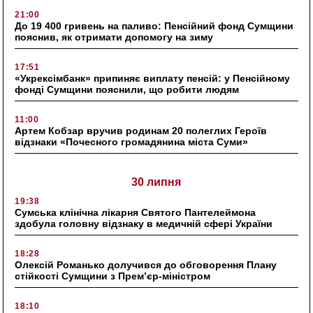
21:00
До 19 400 гривень на паливо: Пенсійний фонд Сумщини
пояснив, як отримати допомогу на зиму
17:51
«Укрексімбанк» припиняє виплату пенсій: у Пенсійному
фонді Сумщини пояснили, що робити людям
11:00
Артем Кобзар вручив родинам 20 полеглих Героїв
відзнаки «Почесного громадянина міста Суми»
30 липня
19:38
Сумська клінічна лікарня Святого Пантелеймона
здобула головну відзнаку в медичній сфері України
18:28
Олексій Романько долучився до обговорення Плану
стійкості Сумщини з Прем’єр-міністром
18:10