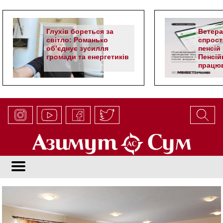
Глухів бореться за
Ветер
світло: Романько
спрост
об’єднує зусилля
пенсій 
громади та енергетиків
Пенсій
працюв
алгор