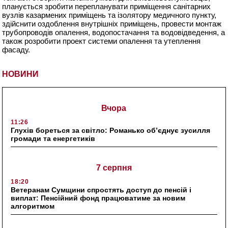
планується зробити перепланувати приміщення санітарних
вузлів казармених приміщень та ізолятору медичного пункту,
здійснити оздоблення внутрішніх приміщень, провести монтаж
трубопроводів опалення, водопостачання та водовідведення, а
також розробити проект системи опалення та утеплення
фасаду.
НОВИНИ
Вчора
11:26
Глухів бореться за світло: Романько об’єднує зусилля
громади та енергетиків
7 серпня
18:20
Ветеранам Сумщини спростять доступ до пенсій і
виплат: Пенсійний фонд працюватиме за новим
алгоритмом