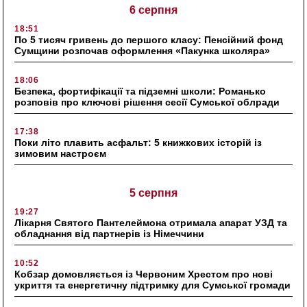
6 серпня
18:51
По 5 тисяч гривень до першого класу: Пенсійний фонд
Сумщини розпочав оформлення «Пакунка школяра»
18:06
Безпека, фортифікації та підземні школи: Романько
розповів про ключові рішення сесії Сумської облради
17:38
Поки літо плавить асфальт: 5 книжкових історій із
зимовим настроєм
5 серпня
19:27
Лікарня Святого Пантелеймона отримала апарат УЗД та
обладнання від партнерів із Німеччини
10:52
Кобзар домовляється із Червоним Хрестом про нові
укриття та енергетичну підтримку для Сумської громади