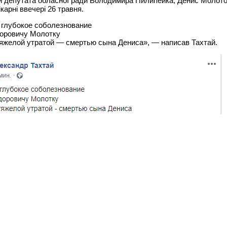
и депутата обласної ради Володимира Пилипейка, Денис Молото
ікарні ввечері 26 травня.
глубокое соболезнование
оровичу Молотку
тяжелой утратой — смертью сына Дениса», — написав Тахтай.