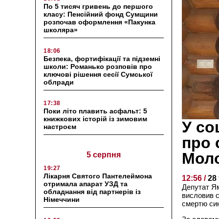
По 5 тисяч гривень до першого
класу: Пенсійний фонд Сумщини
розпочав оформлення «Пакунка
школяра»
18:06
Безпека, фортифікації та підземні
школи: Романько розповів про
ключові рішення сесії Сумської
облради
17:38
Поки літо плавить асфальт: 5
книжкових історій із зимовим
У со
настроєм
про 
Мол
5 серпня
19:27
Лікарня Святого Пантелеймона
12:56 /
28
отримала апарат УЗД та
Депутат Ям
обладнання від партнерів із
висловив с
Німеччини
смертю си