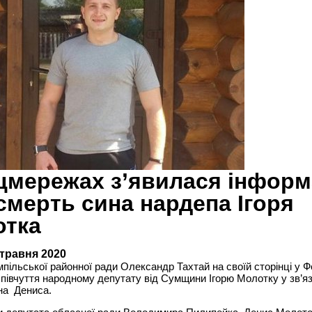
цмережах з’явилася інформ
смерть сина нардепа Ігоря
отка
 травня 2020
пільської районної ради Олександр Тахтай на своїй сторінці у 
півчуття народному депутату від Сумщини Ігорю Молотку у зв’яз
на Дениса.