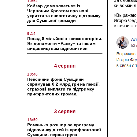
За словам
10:52
київській л
Кобзар домовляється із
Червоним Хрестом про нові
«Выражаю 
укриття та енергетичну підтримку
Игорю Фёд
для Сумської громади
в связи с 
9:14
Понад 8 мільйонів книжок згоріли.
Як допомогти «Ранку» та іншим
видавництвам відновитися
4 серпня
20:40
Пенсійний фонд Сумщини
спрямував 0,2 млрд грн на пенсії,
страхові виплати та підтримку
прифронтових громад
3 серпня
18:50
Романько розширює програму
відпочинку дітей із прифронтової
Сумщини: перша група