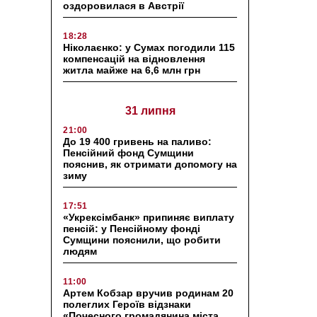
оздоровилася в Австрії
18:28
Ніколаєнко: у Сумах погодили 115
компенсацій на відновлення
житла майже на 6,6 млн грн
31 липня
21:00
До 19 400 гривень на паливо:
Пенсійний фонд Сумщини
пояснив, як отримати допомогу на
зиму
17:51
«Укрексімбанк» припиняє виплату
пенсій: у Пенсійному фонді
Сумщини пояснили, що робити
людям
11:00
Артем Кобзар вручив родинам 20
полеглих Героїв відзнаки
«Почесного громадянина міста