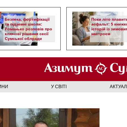
Безпека, фортифікації
Поки літо плавит
та підземні школи:
асфальт: 5 книжк
Романько розповів про
історій із зимови
ключові рішення сесії
настроєм
Сумської облради
ИНИ
У СВІТІ
АКТУА