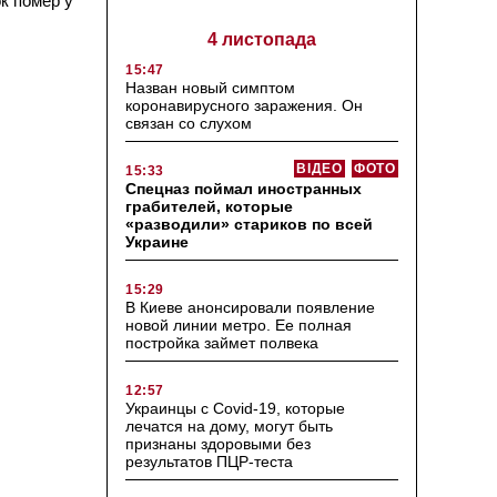
к помер у
4 листопада
15:47
Назван новый симптом
коронавирусного заражения. Он
связан со слухом
ВІДЕО
ФОТО
15:33
Спецназ поймал иностранных
грабителей, которые
«разводили» стариков по всей
Украине
15:29
В Киеве анонсировали появление
новой линии метро. Ее полная
постройка займет полвека
12:57
Украинцы с Covid-19, которые
лечатся на дому, могут быть
признаны здоровыми без
результатов ПЦР-теста