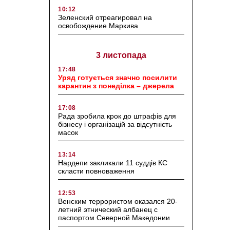
10:12
Зеленский отреагировал на
освобождение Маркива
3 листопада
17:48
Уряд готується значно посилити
карантин з понеділка – джерела
17:08
Рада зробила крок до штрафів для
бізнесу і організацій за відсутність
масок
13:14
Нардепи закликали 11 суддів КС
скласти повноваження
12:53
Венским террористом оказался 20-
летний этнический албанец с
паспортом Северной Македонии