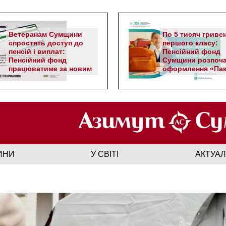
Ветеранам Сумщини
По 5 тисяч гриве
спростять доступ до
першого класу:
пенсій і виплат:
Пенсійний фонд
Пенсійний фонд
Сумщини розпоч
працюватиме за новим
оформлення «Пак
алгоритмом
школяра»
ИНИ
У СВІТІ
АКТУА