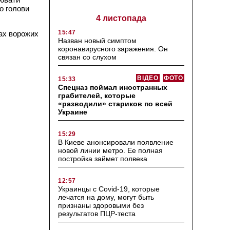
о голови
4 листопада
15:47
вах ворожих
Назван новый симптом
коронавирусного заражения. Он
связан со слухом
ВІДЕО
ФОТО
15:33
Спецназ поймал иностранных
грабителей, которые
«разводили» стариков по всей
Украине
15:29
В Киеве анонсировали появление
новой линии метро. Ее полная
постройка займет полвека
12:57
Украинцы с Covid-19, которые
лечатся на дому, могут быть
признаны здоровыми без
результатов ПЦР-теста