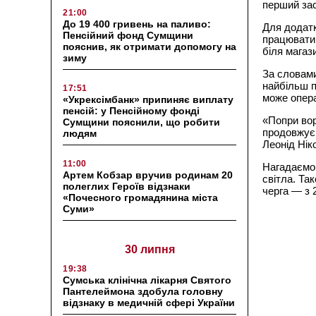
перший зас
21:00
До 19 400 гривень на паливо:
Для додатк
Пенсійний фонд Сумщини
працюватим
пояснив, як отримати допомогу на
біля магаз
зиму
За словами
найбільш п
17:51
може опер
«Укрексімбанк» припиняє виплату
пенсій: у Пенсійному фонді
«Попри вор
Сумщини пояснили, що робити
продовжує 
людям
Леонід Нік
11:00
Нагадаємо,
Артем Кобзар вручив родинам 20
світла. Та
полеглих Героїв відзнаки
черга — з 2
«Почесного громадянина міста
Суми»
30 липня
19:38
Сумська клінічна лікарня Святого
Пантелеймона здобула головну
відзнаку в медичній сфері України