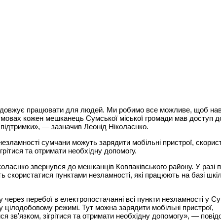
одовжує працювати для людей. Ми робимо все можливе, щоб нав
мовах кожен мешканець Сумської міської громади мав доступ д
 підтримки», — зазначив Леонід Ніколаєнко.
незламності сумчани можуть зарядити мобільні пристрої, скорис
зігрітися та отримати необхідну допомогу.
олаєнко звернувся до мешканців Ковпаківського району. У разі 
ь скористатися пунктами незламності, які працюють на базі шк
 через перебої в електропостачанні всі пункти незламності у С
 цілодобовому режимі. Тут можна зарядити мобільні пристрої,
ся зв’язком, зігрітися та отримати необхідну допомогу», — пові