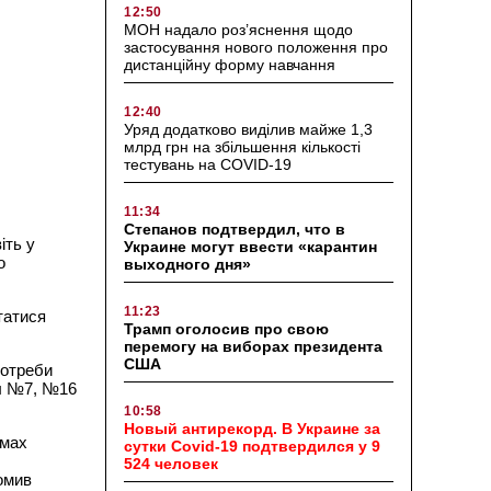
12:50
МОН надало роз’яснення щодо
застосування нового положення про
дистанційну форму навчання
12:40
Уряд додатково виділив майже 1,3
млрд грн на збільшення кількості
тестувань на COVID-19
11:34
Степанов подтвердил, что в
іть у
Украине могут ввести «карантин
о
выходного дня»
11:23
татися
Трамп оголосив про свою
перемогу на виборах президента
США
потреби
іл №7, №16
10:58
Новый антирекорд. В Украине за
умах
сутки Covid-19 подтвердился у 9
524 человек
домив