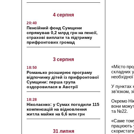
4 серпня
20:40
Пенсійний фонд Сумщини
спрямував 0,2 млрд грн на пенсії,
страхові виплати та підтримку
прифронтових громад
3 серпня
«Місто пр
18:50
складних у
Романько розширює програму
необхідної
відпочинку дітей із прифронтової
Сумщини: перша група
У пунктах 
оздоровилася в Австрії
зв’язком, 
18:28
Окремо Нік
Ніколаєнко: у Сумах погодили 115
вони можут
компенсацій на відновлення
та №22.
житла майже на 6,6 млн грн
«Саме тому
працюють у
скористати
31 липня