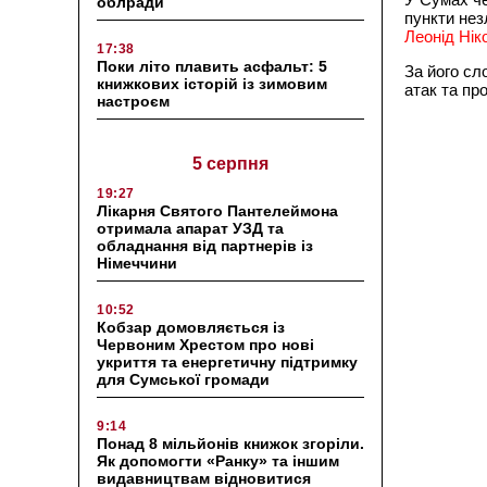
облради
пункти нез
Леонід Нік
17:38
Поки літо плавить асфальт: 5
За його сл
книжкових історій із зимовим
атак та пр
настроєм
5 серпня
19:27
Лікарня Святого Пантелеймона
отримала апарат УЗД та
обладнання від партнерів із
Німеччини
10:52
Кобзар домовляється із
Червоним Хрестом про нові
укриття та енергетичну підтримку
для Сумської громади
9:14
Понад 8 мільйонів книжок згоріли.
Як допомогти «Ранку» та іншим
видавництвам відновитися