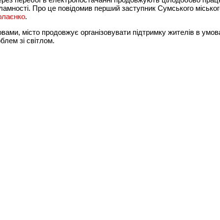
ламності. Про це повідомив перший заступник Сумського міськог
олаєнко
.
овами, місто продовжує організовувати підтримку жителів в умо
облем зі світлом.