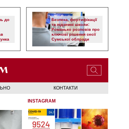
нь до
Безпека, фортифікації
та підземні школи:
Романько розповів про
ав
ключові рішення сесії
унка
Сумської облради
ЛЬНО
КОНТАКТИ
INSTAGRAM