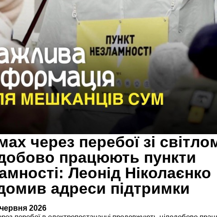
мах через перебої зі світло
добово працюють пункти
амності: Леонід Ніколаєнко
домив адреси підтримки
 червня 2026
ерез перебої в електропостачанні продовжують цілодобово пра