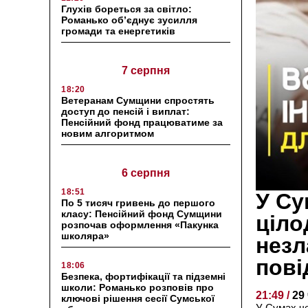
Глухів бореться за світло:
Романько об’єднує зусилля
громади та енергетиків
7 серпня
18:20
Ветеранам Сумщини спростять
доступ до пенсій і виплат:
Пенсійний фонд працюватиме за
новим алгоритмом
6 серпня
18:51
У Су
По 5 тисяч гривень до першого
класу: Пенсійний фонд Сумщини
ціло
розпочав оформлення «Пакунка
школяра»
незл
пові
18:06
Безпека, фортифікації та підземні
школи: Романько розповів про
21:49 /
29
ключові рішення сесії Сумської
У Сумах ч