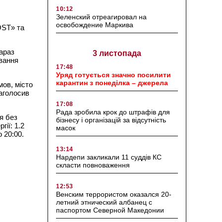
10:12
Зеленский отреагировал на
освобождение Маркива
OST» та
араз
3 листопада
ування
17:48
Уряд готується значно посилити
карантин з понеділка – джерела
ов, місто
аголосив
17:08
Рада зробила крок до штрафів для
я без
бізнесу і організацій за відсутність
ії: 1.2
масок
о 20:00.
13:14
Нардепи закликали 11 суддів КС
скласти повноваження
12:53
Венским террористом оказался 20-
летний этнический албанец с
паспортом Северной Македонии