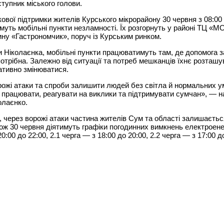
тупник міського голови.
ової підтримки жителів Курського мікрорайону 30 червня з 08:00
уть мобільні пункти незламності. Їх розгорнуть у районі ТЦ «M
ину «Гастрономчик», поруч із Курським ринком.
 Ніколаєнка, мобільні пункти працюватимуть там, де допомога з
отрібна. Залежно від ситуації та потреб мешканців їхнє розташ
ативно змінюватися.
ожі атаки та спроби залишити людей без світла й нормальних ум
працювати, реагувати на виклики та підтримувати сумчан», — н
олаєнко.
 через ворожі атаки частина жителів Сум та області залишаєтьс
кож 30 червня діятимуть графіки погодинних вимкнень електроенерг
0:00 до 22:00, 2.1 черга — з 18:00 до 20:00, 2.2 черга — з 17:00 д