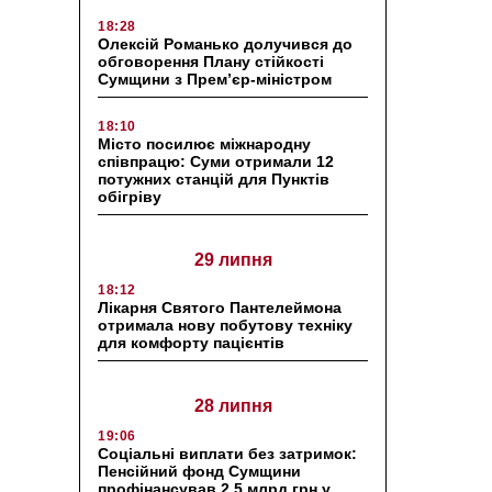
18:28
Олексій Романько долучився до
обговорення Плану стійкості
Сумщини з Прем’єр-міністром
18:10
Місто посилює міжнародну
співпрацю: Суми отримали 12
потужних станцій для Пунктів
обігріву
29 липня
18:12
Лікарня Святого Пантелеймона
отримала нову побутову техніку
для комфорту пацієнтів
28 липня
19:06
Соціальні виплати без затримок:
Пенсійний фонд Сумщини
профінансував 2,5 млрд грн у