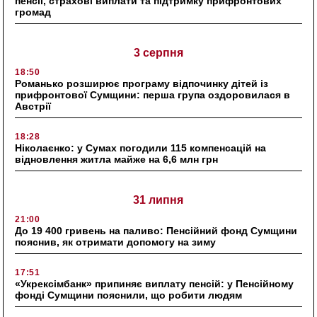
пенсії, страхові виплати та підтримку прифронтових
громад
3 серпня
18:50
Романько розширює програму відпочинку дітей із
прифронтової Сумщини: перша група оздоровилася в
Австрії
18:28
Ніколаєнко: у Сумах погодили 115 компенсацій на
відновлення житла майже на 6,6 млн грн
31 липня
21:00
До 19 400 гривень на паливо: Пенсійний фонд Сумщини
пояснив, як отримати допомогу на зиму
17:51
«Укрексімбанк» припиняє виплату пенсій: у Пенсійному
фонді Сумщини пояснили, що робити людям