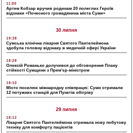
11:00
Артем Кобзар вручив родинам 20 полеглих Героїв
відзнаки «Почесного громадянина міста Суми»
30 липня
19:38
Сумська клінічна лікарня Святого Пантелеймона
здобула головну відзнаку в медичній сфері України
18:28
Олексій Романько долучився до обговорення Плану
стійкості Сумщини з Прем’єр-міністром
18:10
Місто посилює міжнародну співпрацю: Суми отримали
12 потужних станцій для Пунктів обігріву
29 липня
18:12
Лікарня Святого Пантелеймона отримала нову побутову
техніку для комфорту пацієнтів