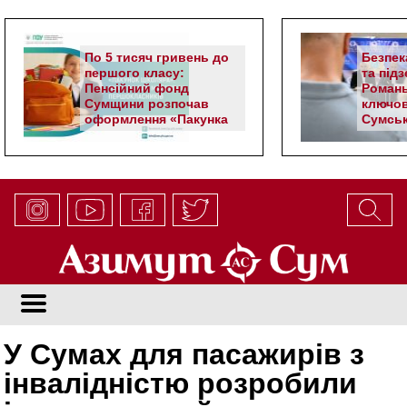
По 5 тисяч гривень до
Безпек
першого класу:
та під
Пенсійний фонд
Романь
Сумщини розпочав
ключов
оформлення «Пакунка
Сумськ
школяра»
У Сумах для пасажирів з
інвалідністю розробили