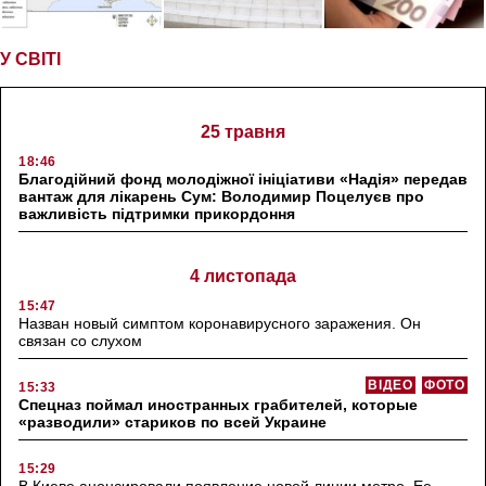
У СВІТІ
25 травня
18:46
Благодійний фонд молодіжної ініціативи «Надія» передав
вантаж для лікарень Сум: Володимир Поцелуєв про
важливість підтримки прикордоння
4 листопада
15:47
Назван новый симптом коронавирусного заражения. Он
связан со слухом
ВІДЕО
ФОТО
15:33
Спецназ поймал иностранных грабителей, которые
«разводили» стариков по всей Украине
15:29
В Киеве анонсировали появление новой линии метро. Ее