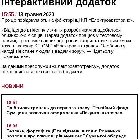
інтерактивний додаток
15:55 /
13 травня 2020
Про це повідомляють на фб-сторінці КП «Електроавтотранс».
«Від ідеї до втілення у життя розробникам знадобилося
близько 2-х місяців. Наразі додаток працює у тестовому
режимі, проте вже наприкінці травня скористатися ним зможе
кожен пасажир КП СМР «Електроавтотранс». Особливо у
нагоді він стане людям з вадами зору», — йдеться у
повідомленні.
За даними пресслужби «Електроавтотрансу», додаток
розробляється без витрат із бюджету.
НОВИНИ
18:51
По 5 тисяч гривень до першого класу: Пенсійний фонд
Сумщини розпочав оформлення «Пакунка школяра»
18:06
Безпека, фортифікації та підземні школи: Романько
розповів про ключові рішення сесії Сумської облради