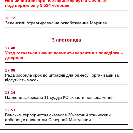
Новый антирекорд. В Украине за сутки Covid-19
подтвердился у 9 524 человек
10:12
Зеленский отреагировал на освобождение Маркива
3 листопада
17:48
Уряд готується значно посилити карантин з понеділка –
джерела
17:08
Рада зробила крок до штрафів для бізнесу і організацій за
відсутність масок
13:14
Нардепи закликали 11 суддів КС скласти повноваження
12:53
Венским террористом оказался 20-летний этнический
албанец с паспортом Северной Македонии