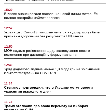
15:29
В Киеве анонсировали появление новой линии метро. Ее
полная постройка займет полвека
12:57
Украинцы с Covid-19, которые лечатся на дому, могут быть
признаны здоровыми без результатов ПЦР-теста
12:50
МОН надало роз’яснення щодо застосування нового
положення про дистанційну форму навчання
12:40
Уряд додатково виділив майже 1,3 млрд грн на збільшення
кількості тестувань на COVID-19
11:34
Степанов подтвердил, что в Украине могут ввести
«карантин выходного дня»
11:23
Трамп оголосив про свою перемогу на виборах
президента США