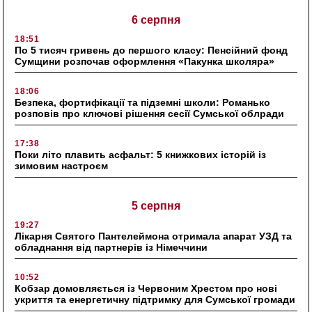
6 серпня
18:51
По 5 тисяч гривень до першого класу: Пенсійний фонд
Сумщини розпочав оформлення «Пакунка школяра»
18:06
Безпека, фортифікації та підземні школи: Романько
розповів про ключові рішення сесії Сумської облради
17:38
Поки літо плавить асфальт: 5 книжкових історій із
зимовим настроєм
5 серпня
19:27
Лікарня Святого Пантелеймона отримала апарат УЗД та
обладнання від партнерів із Німеччини
10:52
Кобзар домовляється із Червоним Хрестом про нові
укриття та енергетичну підтримку для Сумської громади