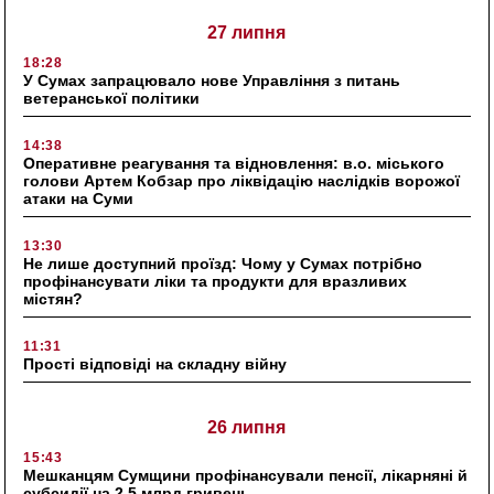
27 липня
18:28
У Сумах запрацювало нове Управління з питань
ветеранської політики
14:38
Оперативне реагування та відновлення: в.о. міського
голови Артем Кобзар про ліквідацію наслідків ворожої
атаки на Суми
13:30
Не лише доступний проїзд: Чому у Сумах потрібно
профінансувати ліки та продукти для вразливих
містян?
11:31
Прості відповіді на складну війну
26 липня
15:43
Мешканцям Сумщини профінансували пенсії, лікарняні й
субсидії на 2,5 млрд гривень