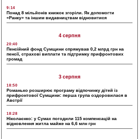
9:14
Понад 8 мільйонів книжок згоріли. Як допомогти
«Ранку» та іншим видавництвам відновитися
4 серпня
20:40
Пенсійний фонд Сумщини спрямував 0,2 млрд грн на
пенсії, страхові виплати та підтримку прифронтових
громад
3 серпня
18:50
Романько розширює програму відпочинку дітей із
прифронтової Сумщини: перша група оздоровилася в
Австрії
18:28
Ніколаєнко: у Сумах погодили 115 компенсацій на
відновлення житла майже на 6,6 млн грн