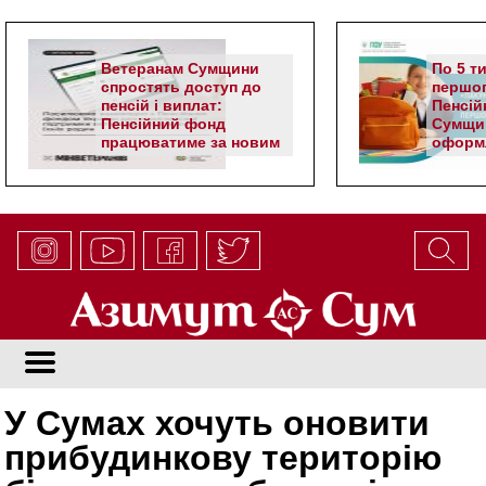
Ветеранам Сумщини
По 5 т
спростять доступ до
першог
пенсій і виплат:
Пенсій
Пенсійний фонд
Сумщи
працюватиме за новим
оформл
алгоритмом
школя
У Сумах хочуть оновити
прибудинкову територію