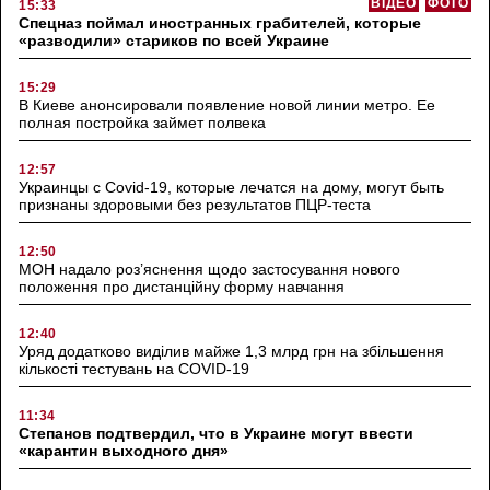
ВІДЕО
ФОТО
15:33
Спецназ поймал иностранных грабителей, которые
«разводили» стариков по всей Украине
15:29
В Киеве анонсировали появление новой линии метро. Ее
полная постройка займет полвека
12:57
Украинцы с Covid-19, которые лечатся на дому, могут быть
признаны здоровыми без результатов ПЦР-теста
12:50
МОН надало роз’яснення щодо застосування нового
положення про дистанційну форму навчання
12:40
Уряд додатково виділив майже 1,3 млрд грн на збільшення
кількості тестувань на COVID-19
11:34
Степанов подтвердил, что в Украине могут ввести
«карантин выходного дня»