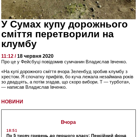
У Сумах купу дорожнього
сміття перетворили на
клумбу
11:12 /
18 червня 2020
Про це у Фейсбуці повідомив сумчанин Владислав Івченко.
«На купі дорожного сміття вчора Зеленбуд зробив клумбу з
хрестом. Я спочатку прифігів, бо куча лежала незаймана років
зо двадцять, а потім згадав, що скоро вибори. Т — турбота»,
— написав Владислав Івченко.
НОВИНИ
Вчора
18:51
По 5 тисяч гривень до першого класу: Пенсійний фонд