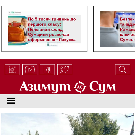
По 5 тисяч гривень до
Безпек
першого класу:
та під
Пенсійний фонд
Романь
Сумщини розпочав
ключов
оформлення «Пакунка
Сумськ
школяра»