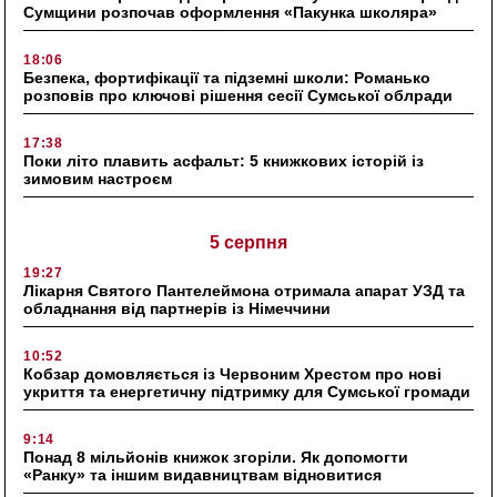
Сумщини розпочав оформлення «Пакунка школяра»
18:06
Безпека, фортифікації та підземні школи: Романько
розповів про ключові рішення сесії Сумської облради
17:38
Поки літо плавить асфальт: 5 книжкових історій із
зимовим настроєм
5 серпня
19:27
Лікарня Святого Пантелеймона отримала апарат УЗД та
обладнання від партнерів із Німеччини
10:52
Кобзар домовляється із Червоним Хрестом про нові
укриття та енергетичну підтримку для Сумської громади
9:14
Понад 8 мільйонів книжок згоріли. Як допомогти
«Ранку» та іншим видавництвам відновитися