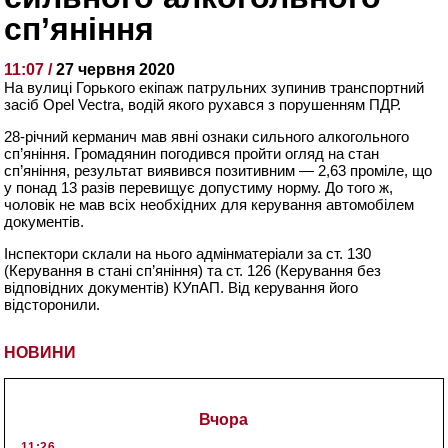
сп’яніння
11:07 /
27 червня 2020
На вулиці Горького екіпаж патрульних зупинив транспортний
засіб Opel Vectra, водій якого рухався з порушенням ПДР.
28-річний керманич мав явні ознаки сильного алкогольного
сп’яніння. Громадянин погодився пройти огляд на стан
сп’яніння, результат виявився позитивним — 2,63 проміле, що
у понад 13 разів перевищує допустиму норму. До того ж,
чоловік не мав всіх необхідних для керування автомобілем
документів.
Інспектори склали на нього адмінматеріали за ст. 130
(Керування в стані сп’яніння) та ст. 126 (Керування без
відповідних документів) КУпАП. Від керування його
відсторонили.
НОВИНИ
Вчора
11:26