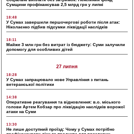
Сумщини профінансував 2,5 млрд грн у липні
18:48
У Сумах завершили першочергові роботи після атак:
Ніколаєнко підбив підсумки ліквідації наслідків
18:11
Майже 3 млн грн без витрат із бюджету: Суми залучили
допомогу для особливих дітей
27 липня
18:28
У Сумах запрацювало нове Управління з питань
ветеранської політики
14:38
Оперативне реагування та відновлення: в.о. міського
голови Артем Кобзар про ліквідацію наслідків ворожої
атаки на Суми
13:30
Не лише доступний проїзд: Чому у Сумах потрібно
профінансувати ліки та продукти для вразливих