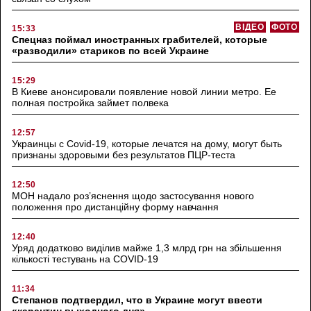
ВІДЕО
ФОТО
15:33
Спецназ поймал иностранных грабителей, которые
«разводили» стариков по всей Украине
15:29
В Киеве анонсировали появление новой линии метро. Ее
полная постройка займет полвека
12:57
Украинцы с Covid-19, которые лечатся на дому, могут быть
признаны здоровыми без результатов ПЦР-теста
12:50
МОН надало роз’яснення щодо застосування нового
положення про дистанційну форму навчання
12:40
Уряд додатково виділив майже 1,3 млрд грн на збільшення
кількості тестувань на COVID-19
11:34
Степанов подтвердил, что в Украине могут ввести
«карантин выходного дня»