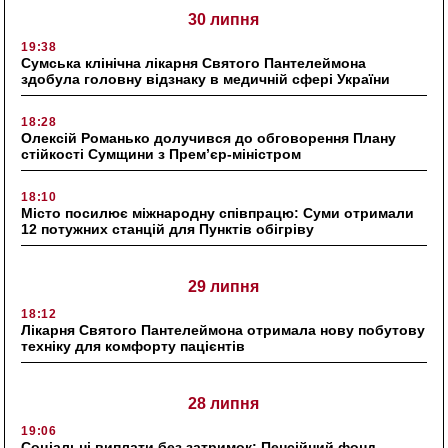
30 липня
19:38
Сумська клінічна лікарня Святого Пантелеймона
здобула головну відзнаку в медичній сфері України
18:28
Олексій Романько долучився до обговорення Плану
стійкості Сумщини з Прем’єр-міністром
18:10
Місто посилює міжнародну співпрацю: Суми отримали
12 потужних станцій для Пунктів обігріву
29 липня
18:12
Лікарня Святого Пантелеймона отримала нову побутову
техніку для комфорту пацієнтів
28 липня
19:06
Соціальні виплати без затримок: Пенсійний фонд