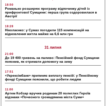
18:50
Романько розширює програму відпочинку дітей із
прифронтової Сумщини: перша група оздоровилася в
Австрії
18:28
Ніколаєнко: у Сумах погодили 115 компенсацій на
відновлення житла майже на 6,6 млн грн
31 липня
21:00
До 19 400 гривень на паливо: Пенсійний фонд Сумщини
пояснив, як отримати допомогу на зиму
17:51
«Укрексімбанк» припиняє виплату пенсій: у Пенсійному
фонді Сумщини пояснили, що робити людям
11:00
Артем Кобзар вручив родинам 20 полеглих Героїв
відзнаки «Почесного громадянина міста Суми»