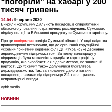
“погоріли” на хабарі у 200
тисяч гривень
14:54 /
9 червня 2020
Викрили корупційну діяльність посадовців співробітники
обласного управління стратегічних розслідувань, Сумського
відділу поліції та Військової прокуратури Сумського гарнізону.
Про це
повідомляє
поліція Сумської області. У ході слідства
правоохоронці встановили, що до організації корупційної
«схеми» причетний керівник філії ДП «Українське державне
аерогеодезичне підприємство». За певну винагороду у
підприємців була можливість придбати картографічну
продукцію, яка виробляється підприємством, по заниженій
вартості. До «схеми» також долучилися бухгалтера
держпідприємства. Так, за вирішення даного питання
посадовець вимагав від підприємця 211 тисяч гривень
неправомірної вигоди.
vybir.media
НОВИНИ