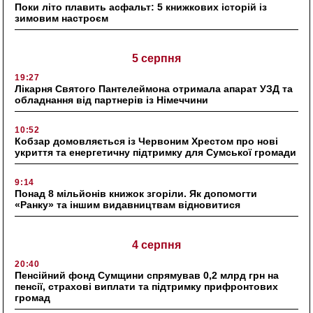
Поки літо плавить асфальт: 5 книжкових історій із
зимовим настроєм
5 серпня
19:27
Лікарня Святого Пантелеймона отримала апарат УЗД та
обладнання від партнерів із Німеччини
10:52
Кобзар домовляється із Червоним Хрестом про нові
укриття та енергетичну підтримку для Сумської громади
9:14
Понад 8 мільйонів книжок згоріли. Як допомогти
«Ранку» та іншим видавництвам відновитися
4 серпня
20:40
Пенсійний фонд Сумщини спрямував 0,2 млрд грн на
пенсії, страхові виплати та підтримку прифронтових
громад