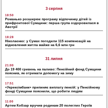
3 серпня
18:50
Романько розширює програму відпочинку дітей із
прифронтової Сумщини: перша група оздоровилася в
Австрії
18:28
Ніколаєнко: у Сумах погодили 115 компенсацій на
відновлення житла майже на 6,6 млн грн
31 липня
21:00
До 19 400 гривень на паливо: Пенсійний фонд Сумщини
пояснив, як отримати допомогу на зиму
17:51
«Укрексімбанк» припиняє виплату пенсій: у Пенсійному
фонді Сумщини пояснили, що робити людям
11:00
Артем Кобзар вручив родинам 20 полеглих Героїв