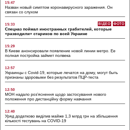
15:47
Назван новый симптом коронавирусного заражения. Он
связан со слухом
ВІДЕО
ФОТО
15:33
Спецназ поймал иностранных грабителей, которые
«разводили» стариков по всей Украине
15:29
В Киеве анонсировали появление новой линии метро. Ее
полная постройка займет полвека
12:57
Украинцы с Covid-19, которые лечатся на дому, могут быть
признаны здоровыми без результатов ПЦР-теста
12:50
МОН надало роз’яснення щодо застосування нового
положення про дистанційну форму навчання
12:40
Уряд додатково виділив майже 1,3 млрд грн на збільшення
кількості тестувань на COVID-19