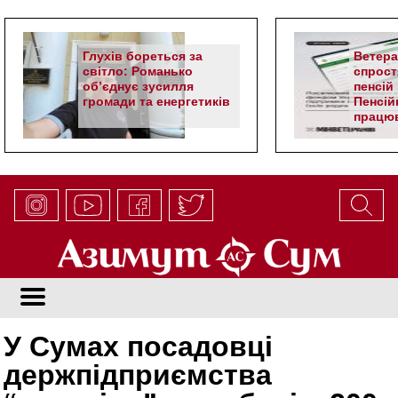
Глухів бореться за
Ветер
світло: Романько
спрост
об’єднує зусилля
пенсій 
громади та енергетиків
Пенсій
працюв
алгор
У Сумах посадовці
держпідприємства