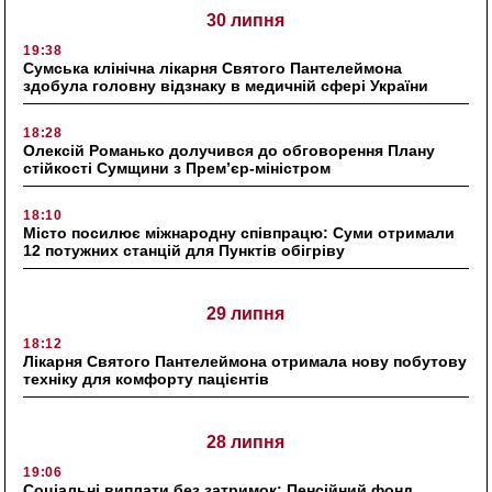
30 липня
19:38
Сумська клінічна лікарня Святого Пантелеймона
здобула головну відзнаку в медичній сфері України
18:28
Олексій Романько долучився до обговорення Плану
стійкості Сумщини з Прем’єр-міністром
18:10
Місто посилює міжнародну співпрацю: Суми отримали
12 потужних станцій для Пунктів обігріву
29 липня
18:12
Лікарня Святого Пантелеймона отримала нову побутову
техніку для комфорту пацієнтів
28 липня
19:06
Соціальні виплати без затримок: Пенсійний фонд