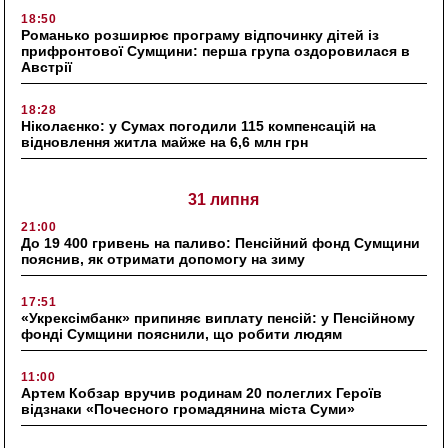
18:50
Романько розширює програму відпочинку дітей із
прифронтової Сумщини: перша група оздоровилася в
Австрії
18:28
Ніколаєнко: у Сумах погодили 115 компенсацій на
відновлення житла майже на 6,6 млн грн
31 липня
21:00
До 19 400 гривень на паливо: Пенсійний фонд Сумщини
пояснив, як отримати допомогу на зиму
17:51
«Укрексімбанк» припиняє виплату пенсій: у Пенсійному
фонді Сумщини пояснили, що робити людям
11:00
Артем Кобзар вручив родинам 20 полеглих Героїв
відзнаки «Почесного громадянина міста Суми»