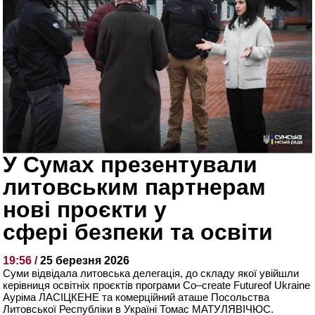
У Сумах презентували
литовським партнерам
нові проєкти у
сфері безпеки та освіти
19:56 /
25 березня 2026
Суми відвідала литовська делегація, до складу якої увійшли
керівниця освітніх проєктів програми
Co
–
create
Future
of
Ukraine
Ауріма
ЛАСІЦКЕНЕ та комерційний аташе Посольства
Литовської Республіки в Україні Томас МАТУЛЯВІЧЮС.