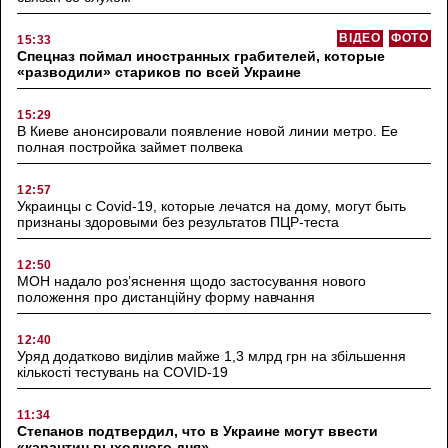
ВІДЕО
ФОТО
15:33
Спецназ поймал иностранных грабителей, которые
«разводили» стариков по всей Украине
15:29
В Киеве анонсировали появление новой линии метро. Ее
полная постройка займет полвека
12:57
Украинцы с Covid-19, которые лечатся на дому, могут быть
признаны здоровыми без результатов ПЦР-теста
12:50
МОН надало роз’яснення щодо застосування нового
положення про дистанційну форму навчання
12:40
Уряд додатково виділив майже 1,3 млрд грн на збільшення
кількості тестувань на COVID-19
11:34
Степанов подтвердил, что в Украине могут ввести
«карантин выходного дня»