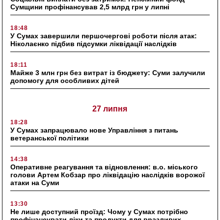
Сумщини профінансував 2,5 млрд грн у липні
18:48
У Сумах завершили першочергові роботи після атак:
Ніколаєнко підбив підсумки ліквідації наслідків
18:11
Майже 3 млн грн без витрат із бюджету: Суми залучили
допомогу для особливих дітей
27 липня
18:28
У Сумах запрацювало нове Управління з питань
ветеранської політики
14:38
Оперативне реагування та відновлення: в.о. міського
голови Артем Кобзар про ліквідацію наслідків ворожої
атаки на Суми
13:30
Не лише доступний проїзд: Чому у Сумах потрібно
профінансувати ліки та продукти для вразливих