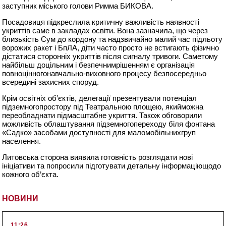
заступник
міського
голови
Римма БИКОВА.
Посадовиця
підкреслила
критичну
важливість
наявності
укриттів
саме
в закладах
освіти
. Вона
зазначила
,
що
через
близькість
Сум
до кордону
та
надзвичайно
малий
час
підльоту
ворожих
ракет і
БпЛА
,
діти
часто просто не
встигають
фізично
дістатися
сторонніх
укриттів
після
сигналу
тривоги
.
Саме
тому
найбільш
доцільним
і
безпечним
рішенням
є
організація
повноцінного
навчально-виховного
процесу
безпосередньо
всередині
захисних
споруд
.
Крім
освітніх
об’єктів
,
делегації
презентували
потенціал
підземного
простору
під
Театральною
площею
,
який
можна
переобладнати
під
масштабне
укриття
. Також обговорили
можливість
облаштування
підземного
переходу
біля
фонтана
«Садко»
засобами
доступності
для
маломобільних
груп
населення
.
Литовська
сторона
виявила
готовність
розглядати
нові
ініціативи
та попросили
підготувати
детальну
інформацію
щодо
кожного
об’єкта
.
НОВИНИ
11:26