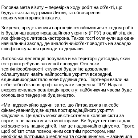
Головна мета
візиту
–
перевірка
ходу
робіт
на
об’єкті
,
що
будується
за
підтримки
Литви
, та
обговорення
нових
гуманітарних
ініціатив
.
Зокрема
,
представники
партнерів
ознайомилися
з ходом
робіт
із
будівництва
протирадіаційного
укриття
(ПРУ) в
одній
зі
шкіл
,
яке
фінансує
литовська
сторона. Також
гості
оглянули
ще
один
навчальний
заклад, де
аналогічний
об’єкт
зводять
на засадах
співфінансування
громади
та
держави
.
Литовська
делегація
побувала
й на
території
дитсадка
,
який
гостро
потребував
захисної
споруди
.
Оскільки
технічні
особливості
існуючої
будівлі
не дозволяли
облаштувати
навіть
найпростіше
укриття
всередині
,
єдиним
виходом
стало
нове
будівництво
.
Партнери
взяли на
себе
зобов’язання
профінансувати
зведення
ПРУ.
Наразі
вже
розпочалася
реалізація
проєкту
:
найближчим
часом буде
оголошено
тендер на
будівництво
.
«Ми
надзвичайно
вдячні
за те,
що
Литва взяла на себе
фінансування
будівництва
протирадіаційного
укриття
«
під
ключ».
Це
дасть
можливість
сотням
школярів
сісти
за
парти, а не
навчатися
за
моніторами
. Ви
будуєте
стіни
та
дах
,
які
захистять
наших
дітей
, і ми
це
надзвичайно
цінуємо
.
Проте
,
щоб
об’єкт
став
повноцінним
освітнім
простором, нам
необхідна
підтримка
з
меблями
та
оснащенням
», –
зазначила