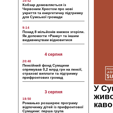
10:52
Кобзар домовляється із
Червоним Хрестом про нові
укриття та енергетичну підтримку
для Сумської громади
9:14
Понад 8 мільйонів книжок згоріли.
Як допомогти «Ранку» та іншим
видавництвам відновитися
4 серпня
20:40
Пенсійний фонд Сумщини
спрямував 0,2 млрд грн на пенсії,
страхові виплати та підтримку
прифронтових громад
У Су
3 серпня
живо
18:50
кав
Романько розширює програму
відпочинку дітей із прифронтової
Сумщини: перша група