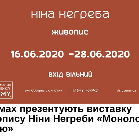
мах презентують виставку
пису Ніни Негреби «Моноло
ою»