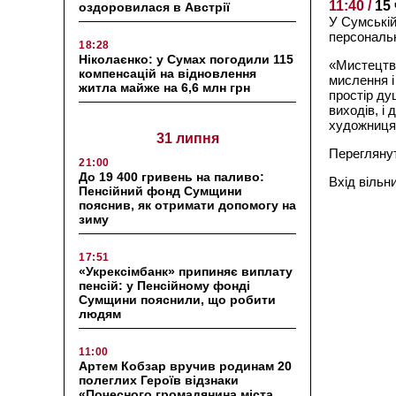
11:40 /
15
оздоровилася в Австрії
У Сумській
персональ
18:28
Ніколаєнко: у Сумах погодили 115
«Мистецтво
компенсацій на відновлення
мислення і
житла майже на 6,6 млн грн
простір ду
виходів, і
художниця
31 липня
Переглянут
21:00
До 19 400 гривень на паливо:
Вхід вільн
Пенсійний фонд Сумщини
пояснив, як отримати допомогу на
зиму
17:51
«Укрексімбанк» припиняє виплату
пенсій: у Пенсійному фонді
Сумщини пояснили, що робити
людям
11:00
Артем Кобзар вручив родинам 20
полеглих Героїв відзнаки
«Почесного громадянина міста