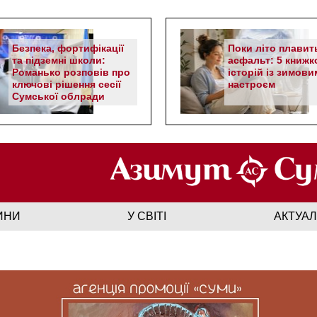
Безпека, фортифікації
Поки літо плавит
та підземні школи:
асфальт: 5 книжк
Романько розповів про
історій із зимови
ключові рішення сесії
настроєм
Сумської облради
ИНИ
У СВІТІ
АКТУА