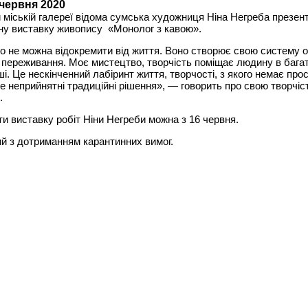
 червня 2020
 міській галереї відома сумська художниця Ніна Негреба презен
ну виставку живопису «Монолог з кавою».
 не можна відокремити від життя. Воно створює свою систему 
 переживання. Моє мистецтво, творчість поміщає людину в бага
ші. Це нескінченний лабіринт життя, творчості, з якого немає про
 де неприйнятні традиційні рішення», — говорить про свою творчіс
.
и виставку робіт Ніни Негреби можна з 16 червня.
ий з дотриманням карантинних вимог.