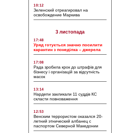
10:12
Зеленский отреагировал на
освобождение Маркива
3 листопада
17:48
Уряд готується значно посилити
карантин з понеділка – джерела
17:08
Рада зробила крок до штрафів для
бізнесу і організацій за відсутність
масок
13:14
Нардепи закликали 11 суддів КС
скласти повноваження
12:53
Венским террористом оказался 20-
летний этнический албанец с
паспортом Северной Македонии