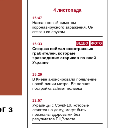
4 листопада
15:47
Назван новый симптом
коронавирусного заражения. Он
связан со слухом
ВІДЕО
ФОТО
15:33
Спецназ поймал иностранных
грабителей, которые
«разводили» стариков по всей
Украине
15:29
В Киеве анонсировали появление
новой линии метро. Ее полная
постройка займет полвека
12:57
Украинцы с Covid-19, которые
г з
лечатся на дому, могут быть
признаны здоровыми без
результатов ПЦР-теста