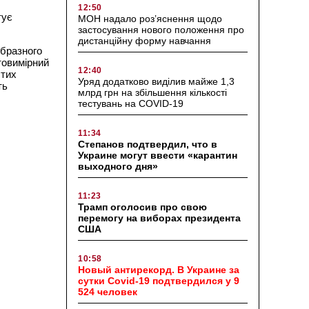
12:50
тує
МОН надало роз’яснення щодо
застосування нового положення про
дистанційну форму навчання
образного
товимірний
12:40
стих
Уряд додатково виділив майже 1,3
ть
млрд грн на збільшення кількості
тестувань на COVID-19
11:34
Степанов подтвердил, что в
Украине могут ввести «карантин
выходного дня»
11:23
Трамп оголосив про свою
перемогу на виборах президента
США
10:58
Новый антирекорд. В Украине за
сутки Covid-19 подтвердился у 9
524 человек