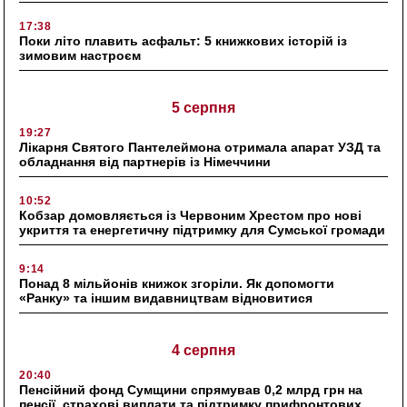
17:38
Поки літо плавить асфальт: 5 книжкових історій із
зимовим настроєм
5 серпня
19:27
Лікарня Святого Пантелеймона отримала апарат УЗД та
обладнання від партнерів із Німеччини
10:52
Кобзар домовляється із Червоним Хрестом про нові
укриття та енергетичну підтримку для Сумської громади
9:14
Понад 8 мільйонів книжок згоріли. Як допомогти
«Ранку» та іншим видавництвам відновитися
4 серпня
20:40
Пенсійний фонд Сумщини спрямував 0,2 млрд грн на
пенсії, страхові виплати та підтримку прифронтових