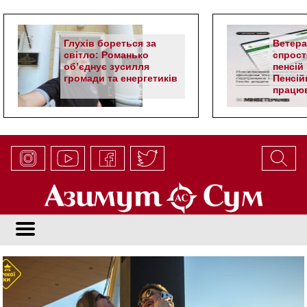
Глухів бореться за
Ветер
світло: Романько
спрост
об’єднує зусилля
пенсій 
громади та енергетиків
Пенсій
працюв
алгор