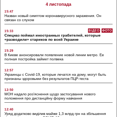
4 листопада
15:47
Назван новый симптом коронавирусного заражения. Он
связан со слухом
ВІДЕО
ФОТО
15:33
Спецназ поймал иностранных грабителей, которые
«разводили» стариков по всей Украине
15:29
В Киеве анонсировали появление новой линии метро. Ее
полная постройка займет полвека
12:57
Украинцы с Covid-19, которые лечатся на дому, могут быть
признаны здоровыми без результатов ПЦР-теста
12:50
МОН надало роз’яснення щодо застосування нового
положення про дистанційну форму навчання
12:40
Уряд додатково виділив майже 1,3 млрд грн на збільшення