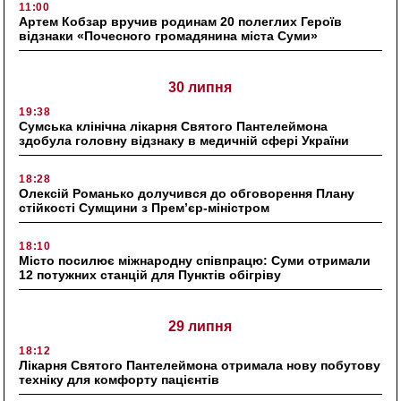
11:00
Артем Кобзар вручив родинам 20 полеглих Героїв
відзнаки «Почесного громадянина міста Суми»
30 липня
19:38
Сумська клінічна лікарня Святого Пантелеймона
здобула головну відзнаку в медичній сфері України
18:28
Олексій Романько долучився до обговорення Плану
стійкості Сумщини з Прем’єр-міністром
18:10
Місто посилює міжнародну співпрацю: Суми отримали
12 потужних станцій для Пунктів обігріву
29 липня
18:12
Лікарня Святого Пантелеймона отримала нову побутову
техніку для комфорту пацієнтів