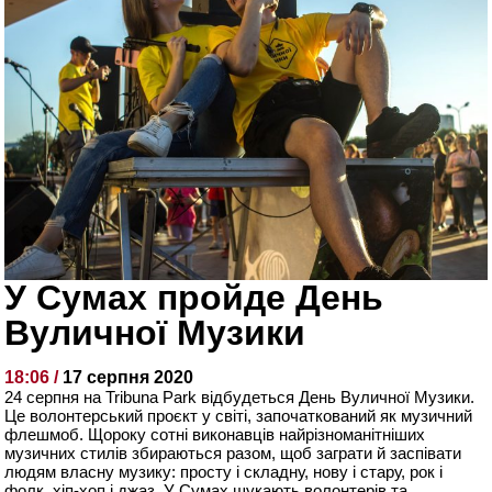
У Сумах пройде День
Вуличної Музики
18:06 /
17 серпня 2020
24 серпня на Tribuna Park відбудеться День Вуличної Музики.
Це волонтерський проєкт у світі, започаткований як музичний
флешмоб. Щороку сотні виконавців найрізноманітніших
музичних стилів збираються разом, щоб заграти й заспівати
людям власну музику: просту і складну, нову і стару, рок і
фолк, хіп-хоп і джаз. У Сумах шукають волонтерів та