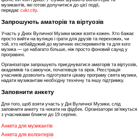
музикантів, які готові долучитися до цієї події,
передає
cukr.city
.
Запрошують аматорів та віртуозів
Участь у Днях Вуличної Музики може взяти кожен. Хто бажає
просто вийти на вулицю і грати для друзів та перехожих, чи
той, хто небайдужий до музичних експериментів та для кого
музика — це набагато більше, ніж просто фоновий саунд у
програвачі.
Організатори запрошують приєднуватися аматорів та віртуозів,
академіків та самоучок, початківців та зірок. Реєстрація
учасників дозволить підготувати цікаву програму свята музики,
надати музикантам необхідну технічну та іншу підтримку.
Заповнити анкету
Для того, щоб взяти участь у Дні Вуличної Музики, слід
заповнити анкету та чекати на фідбек. Організатори зв’яжуться
з учасниками ближче до 19 серпня.
Анкета для музикантів
Анкета для волонтерів