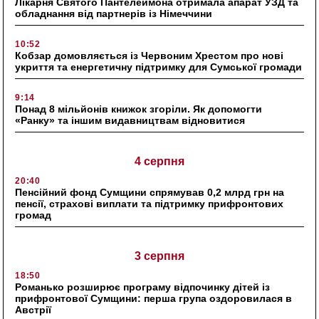
Лікарня Святого Пантелеймона отримала апарат УЗД та
обладнання від партнерів із Німеччини
10:52
Кобзар домовляється із Червоним Хрестом про нові
укриття та енергетичну підтримку для Сумської громади
9:14
Понад 8 мільйонів книжок згоріли. Як допомогти
«Ранку» та іншим видавництвам відновитися
4 серпня
20:40
Пенсійний фонд Сумщини спрямував 0,2 млрд грн на
пенсії, страхові виплати та підтримку прифронтових
громад
3 серпня
18:50
Романько розширює програму відпочинку дітей із
прифронтової Сумщини: перша група оздоровилася в
Австрії