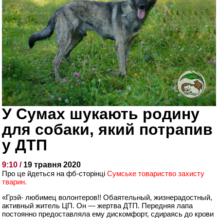
У Сумах шукають родину
для собаки, який потрапив
у ДТП
9:10 /
19 травня 2020
Про це йдеться на фб-сторінці
Сумське товариство захисту
тварин.
«Грэй- любимец волонтеров!! Обаятельный, жизнерадостный,
активный житель ЦП. Он — жертва ДТП. Передняя лапа
постоянно предоставляла ему дискомфорт, сдираясь до крови