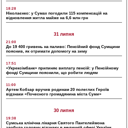
18:28
Ніколаєнко: у Сумах погодили 115 компенсацій на
відновлення житла майже на 6,6 млн грн
31 липня
21:00
До 19 400 гривень на паливо: Пенсійний фонд Сумщини
пояснив, як отримати допомогу на зиму
17:51
«Укрексімбанк» припиняє виплату пенсій: у Пенсійному
фонді Сумщини пояснили, що робити людям
11:00
Артем Кобзар вручив родинам 20 полеглих Героїв
відзнаки «Почесного громадянина міста Суми»
30 липня
19:38
Сумська клінічна лікарня Святого Пантелеймона
здобула головну відзнаку в медичній сфері України