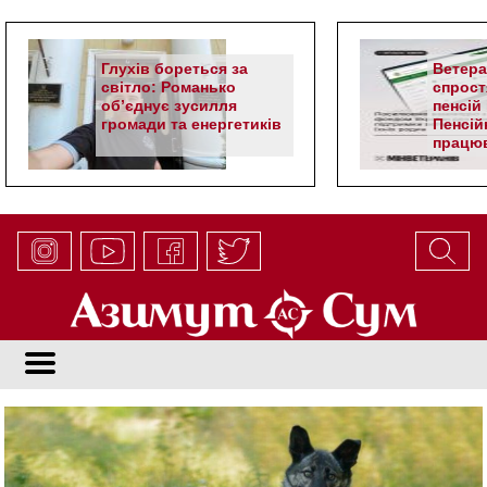
Глухів бореться за
Ветер
світло: Романько
спрост
об’єднує зусилля
пенсій 
громади та енергетиків
Пенсій
працюв
алгор