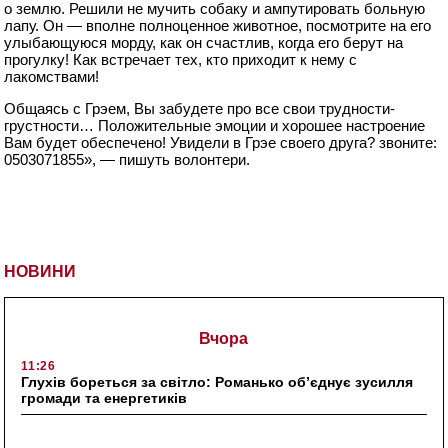
о землю. Решили не мучить собаку и ампутировать больную
лапу. Он — вполне полноценное животное, посмотрите на его
улыбающуюся морду, как он счастлив, когда его берут на
прогулку! Как встречает тех, кто приходит к нему с
лакомствами!
Общаясь с Грэем, Вы забудете про все свои трудности-
грустности… Положительные эмоции и хорошее настроение
Вам будет обеспечено! Увидели в Грэе своего друга? звоните:
0503071855», — пишуть волонтери.
НОВИНИ
Вчора
11:26
Глухів бореться за світло: Романько об’єднує зусилля
громади та енергетиків