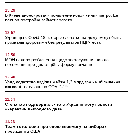
15:29
В Киеве анонсировали появление новой линии метро. Ее
полная постройка займет полвека
12:57
Украинцы с Covid-19, которые лечатся на дому, могут быть
признаны здоровыми без результатов ПЦР-теста
12:50
МОН надало роз’яснення щодо застосування нового
положення про дистанційну форму навчання
12:40
Уряд додатково виділив майже 1,3 млрд грн на збільшення
кількості тестувань на COVID-19
11:34
Степанов подтвердил, что в Украине могут ввести
«карантин выходного дня»
11:23
Трамп оголосив про свою перемогу на виборах
президента США