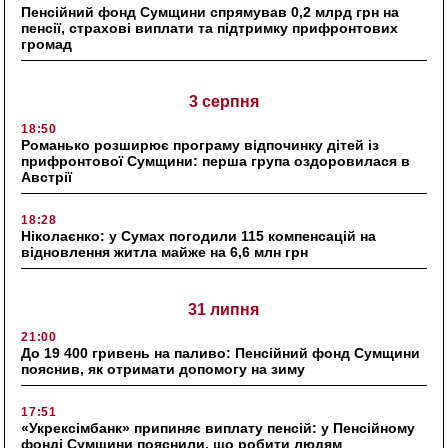
Пенсійний фонд Сумщини спрямував 0,2 млрд грн на
пенсії, страхові виплати та підтримку прифронтових
громад
3 серпня
18:50
Романько розширює програму відпочинку дітей із
прифронтової Сумщини: перша група оздоровилася в
Австрії
18:28
Ніколаєнко: у Сумах погодили 115 компенсацій на
відновлення житла майже на 6,6 млн грн
31 липня
21:00
До 19 400 гривень на паливо: Пенсійний фонд Сумщини
пояснив, як отримати допомогу на зиму
17:51
«Укрексімбанк» припиняє виплату пенсій: у Пенсійному
фонді Сумщини пояснили, що робити людям