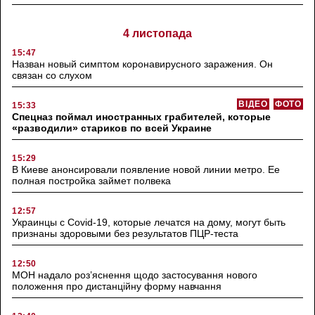
4 листопада
15:47
Назван новый симптом коронавирусного заражения. Он
связан со слухом
ВІДЕО
ФОТО
15:33
Спецназ поймал иностранных грабителей, которые
«разводили» стариков по всей Украине
15:29
В Киеве анонсировали появление новой линии метро. Ее
полная постройка займет полвека
12:57
Украинцы с Covid-19, которые лечатся на дому, могут быть
признаны здоровыми без результатов ПЦР-теста
12:50
МОН надало роз’яснення щодо застосування нового
положення про дистанційну форму навчання