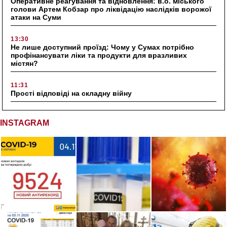
Оперативне реагування та відновлення: в.о. міського
голови Артем Кобзар про ліквідацію наслідків ворожої
атаки на Суми
13:30
Не лише доступний проїзд: Чому у Сумах потрібно
профінансувати ліки та продукти для вразливих
містян?
11:31
Прості відповіді на складну війну
INSTAGRAM