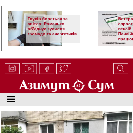
Глухів бореться за
Ветер
світло: Романько
спрост
об’єднує зусилля
пенсій 
громади та енергетиків
Пенсій
працюв
алгор