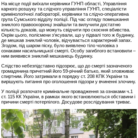
На місце події виїхали керівники ГУНП області, Управління
карного розшуку та слідчого управління ГУНП, спеціалісти
кримінологічної лабораторії, керівники та слідчо-оперативна
група Сумського відділу поліції. Під час огляду помешкання
зниклого правоохоронці знайшли та вилучили достатню
кількість доказів, що можуть свідчити про скоєння вбивства.
Окрім цього, полісмени з‘ясували, що у підвалі того ж будинку,
де мешкав зниклий чоловік, відчувається характерний запах.
Згодом, під шаром піску, було виявлено тіло чоловіка з
ознаками насильницької смерті. Особу загиблого встановили –
ним виявився зниклий мешканець будинку.
Слідство небезпідставно підозрює, що до смерті зазначеного
громадянина причетний його 59-річний батько, який зловживає
спиртним. Його затримали в порядку ст. 208 КПК України та
вирішують питання про оголошення підозри у вчиненні злочину.
У поліції розпочате кримінальне провадження за ознаками ч.1
ст. 115 КК України, в рамках якого встановлюються обставини і
причини смерті потерпілого. Досудове розслідування триває.