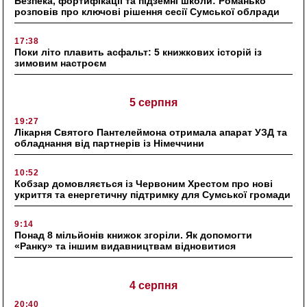
Безпека, фортифікації та підземні школи: Романько
розповів про ключові рішення сесії Сумської облради
17:38
Поки літо плавить асфальт: 5 книжкових історій із
зимовим настроєм
5 серпня
19:27
Лікарня Святого Пантелеймона отримала апарат УЗД та
обладнання від партнерів із Німеччини
10:52
Кобзар домовляється із Червоним Хрестом про нові
укриття та енергетичну підтримку для Сумської громади
9:14
Понад 8 мільйонів книжок згоріли. Як допомогти
«Ранку» та іншим видавництвам відновитися
4 серпня
20:40