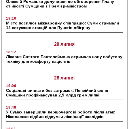
Олексій Романько долучився до обговорення Плану
стійкості Сумщини з Прем’єр-міністром
18:10
Місто посилює міжнародну співпрацю: Суми отримали
12 потужних станцій для Пунктів обігріву
29 липня
18:12
Лікарня Святого Пантелеймона отримала нову побутову
техніку для комфорту пацієнтів
28 липня
19:06
Соціальні виплати без затримок: Пенсійний фонд
Сумщини профінансував 2,5 млрд грн у липні
18:48
У Сумах завершили першочергові роботи після атак:
Ніколаєнко підбив підсумки ліквідації наслідків
18:11