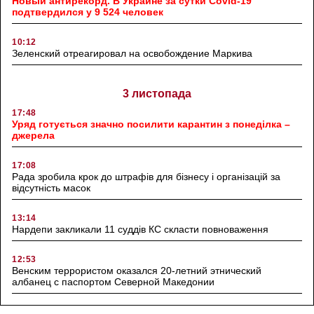
Новый антирекорд. В Украине за сутки Covid-19
подтвердился у 9 524 человек
10:12
Зеленский отреагировал на освобождение Маркива
3 листопада
17:48
Уряд готується значно посилити карантин з понеділка –
джерела
17:08
Рада зробила крок до штрафів для бізнесу і організацій за
відсутність масок
13:14
Нардепи закликали 11 суддів КС скласти повноваження
12:53
Венским террористом оказался 20-летний этнический
албанец с паспортом Северной Македонии