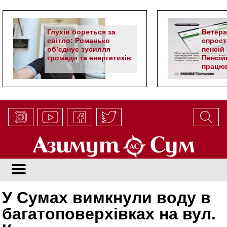
Глухів бореться за
Ветер
світло: Романько
спрост
об’єднує зусилля
пенсій 
громади та енергетиків
Пенсій
працюв
алгор
У Сумах вимкнули воду в
багатоповерхівках на вул.