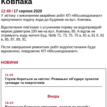
Ковпака
12:49 /
17 серпня 2020
У зв’язку з виконанням аварійних робіт КП «Міськводоканал»
призупинило подачу води до будинків на вул. Ковпака.
Відключення пов’язане з усуненням пориву на водопровідній
мережі діаметром 100 мм на вул. Ковпака, 85. А відтак не
отримують воду жителі буд. №№ 71, 73, 75, 75 а, 81 а, 81 б, 81
в, 85, 87, 89, 91.
Після завершення ремонтних робіт водопостачання буде
відновлено, повідомляє КП «Міськводоканал».
НОВИНИ
11:26
Глухів бореться за світло: Романько об’єднує зусилля
громади та енергетиків
Вчора
18:20
Ветеранам Сумщини спростять доступ до пенсій і