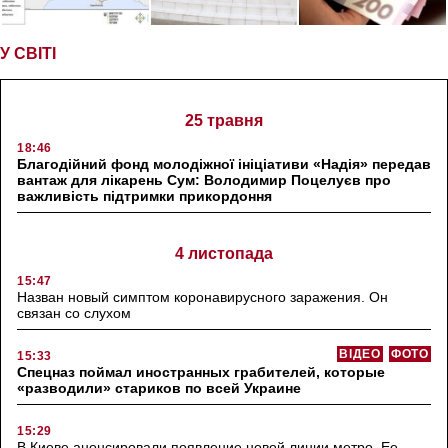
У СВІТІ
25 травня
18:46
Благодійний фонд молодіжної ініціативи «Надія» передав
вантаж для лікарень Сум: Володимир Поцелуєв про
важливість підтримки прикордоння
4 листопада
15:47
Назван новый симптом коронавирусного заражения. Он
связан со слухом
ВІДЕО
ФОТО
15:33
Спецназ поймал иностранных грабителей, которые
«разводили» стариков по всей Украине
15:29
В Киеве анонсировали появление новой линии метро. Ее