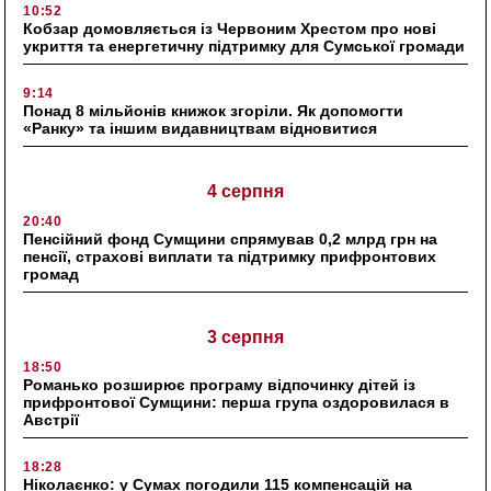
10:52
Кобзар домовляється із Червоним Хрестом про нові
укриття та енергетичну підтримку для Сумської громади
9:14
Понад 8 мільйонів книжок згоріли. Як допомогти
«Ранку» та іншим видавництвам відновитися
4 серпня
20:40
Пенсійний фонд Сумщини спрямував 0,2 млрд грн на
пенсії, страхові виплати та підтримку прифронтових
громад
3 серпня
18:50
Романько розширює програму відпочинку дітей із
прифронтової Сумщини: перша група оздоровилася в
Австрії
18:28
Ніколаєнко: у Сумах погодили 115 компенсацій на