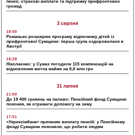
пенсії, страхові виплати та підтримку прифронтових
громад
3 серпня
18:50
Романько розширює програму відпочинку дітей із
прифронтової Сумщини: перша група оздоровилася в
Австрії
18:28
Ніколаєнко: у Сумах погодили 115 компенсацій на
відновлення житла майже на 6,6 млн грн
31 липня
21:00
До 19 400 гривень на паливо: Пенсійний фонд Сумщини
пояснив, як отримати допомогу на зиму
17:51
«Укрексімбанк» припиняє виплату пенсій: у Пенсійному
фонді Сумщини пояснили, що робити людям