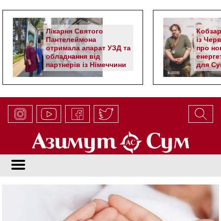
Лікарня Святого
Кобзар
Пантелеймона
із Чер
отримала апарат УЗД та
про но
обладнання від
енерге
партнерів із Німеччини
для Су