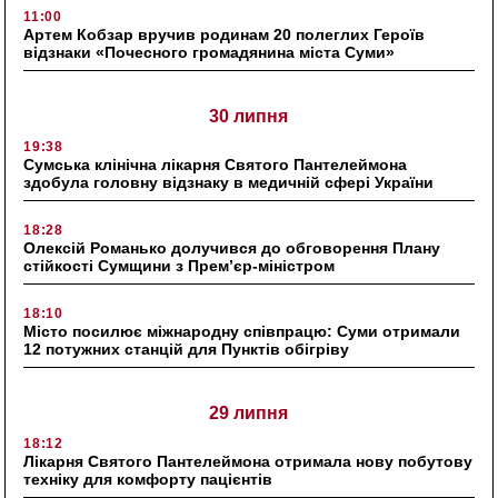
11:00
Артем Кобзар вручив родинам 20 полеглих Героїв
відзнаки «Почесного громадянина міста Суми»
30 липня
19:38
Сумська клінічна лікарня Святого Пантелеймона
здобула головну відзнаку в медичній сфері України
18:28
Олексій Романько долучився до обговорення Плану
стійкості Сумщини з Прем’єр-міністром
18:10
Місто посилює міжнародну співпрацю: Суми отримали
12 потужних станцій для Пунктів обігріву
29 липня
18:12
Лікарня Святого Пантелеймона отримала нову побутову
техніку для комфорту пацієнтів