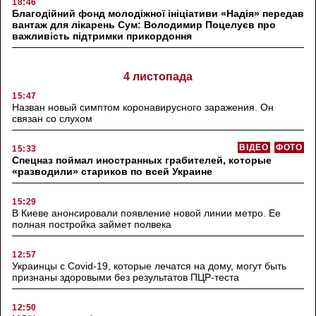
18:46
Благодійний фонд молодіжної ініціативи «Надія» передав
вантаж для лікарень Сум: Володимир Поцелуєв про
важливість підтримки прикордоння
4 листопада
15:47
Назван новый симптом коронавирусного заражения. Он
связан со слухом
ВІДЕО
ФОТО
15:33
Спецназ поймал иностранных грабителей, которые
«разводили» стариков по всей Украине
15:29
В Киеве анонсировали появление новой линии метро. Ее
полная постройка займет полвека
12:57
Украинцы с Covid-19, которые лечатся на дому, могут быть
признаны здоровыми без результатов ПЦР-теста
12:50