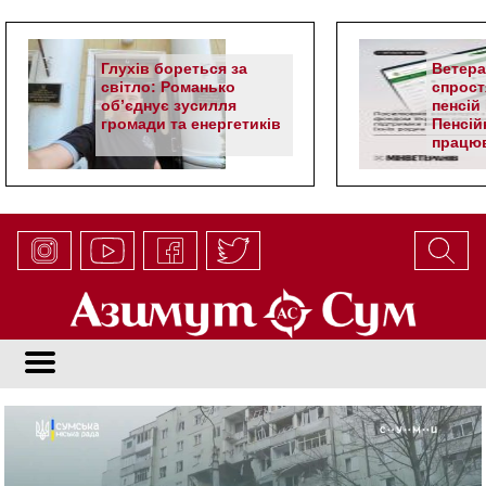
Глухів бореться за
Ветер
світло: Романько
спрост
об’єднує зусилля
пенсій 
громади та енергетиків
Пенсій
працюв
алгор