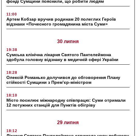
фонді Сумщини пояснили, що робити людям
11:00
Артем Кобзар вручив родинам 20 полеглих Героїв
відзнаки «Почесного громадянина міста Суми»
30 липня
19:38
Сумська клінічна лікарня Святого Пантелеймона
здобула головну відзнаку в медичній сфері України
18:28
Олексій Романько долучився до обговорення Плану
стійкості Сумщини з Прем’єр-міністром
18:10
Місто посилює міжнародну співпрацю: Суми отримали
12 потужних станцій для Пунктів обігріву
29 липня
18:12
Лікарня Святого Пантелеймона отримала нову побутову