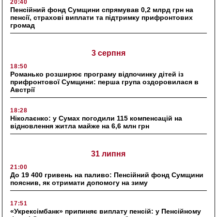
20:40
Пенсійний фонд Сумщини спрямував 0,2 млрд грн на
пенсії, страхові виплати та підтримку прифронтових
громад
3 серпня
18:50
Романько розширює програму відпочинку дітей із
прифронтової Сумщини: перша група оздоровилася в
Австрії
18:28
Ніколаєнко: у Сумах погодили 115 компенсацій на
відновлення житла майже на 6,6 млн грн
31 липня
21:00
До 19 400 гривень на паливо: Пенсійний фонд Сумщини
пояснив, як отримати допомогу на зиму
17:51
«Укрексімбанк» припиняє виплату пенсій: у Пенсійному