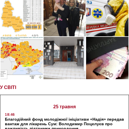
У СВІТІ
25 травня
18:46
Благодійний фонд молодіжної ініціативи «Надія» передав
вантаж для лікарень Сум: Володимир Поцелуєв про
важливість підтримки прикордоння