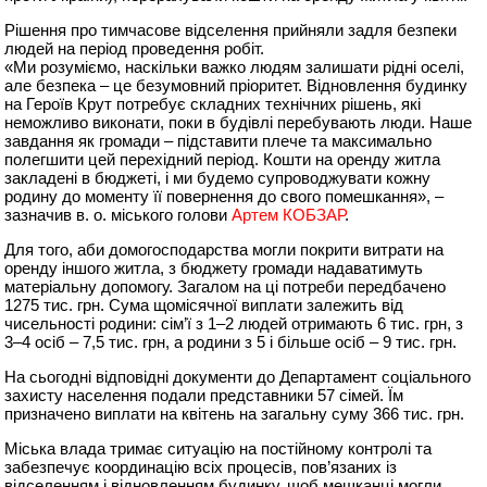
Рішення про тимчасове відселення прийняли задля безпеки
людей на період проведення робіт.
«Ми розуміємо, наскільки важко людям залишати рідні оселі,
але безпека – це безумовний пріоритет. Відновлення будинку
на Героїв Крут потребує складних технічних рішень, які
неможливо виконати, поки в будівлі перебувають люди. Наше
завдання як громади – підставити плече та максимально
полегшити цей перехідний період. Кошти на оренду житла
закладені в бюджеті, і ми будемо супроводжувати кожну
родину до моменту її повернення до свого помешкання», –
зазначив в. о. міського голови
Артем КОБЗАР
.
Для того, аби домогосподарства могли покрити витрати на
оренду іншого житла, з бюджету громади надаватимуть
матеріальну допомогу. Загалом на ці потреби передбачено
1275 тис. грн. Сума щомісячної виплати залежить від
чисельності родини: сім’ї з 1–2 людей отримають 6 тис. грн, з
3–4 осіб – 7,5 тис. грн, а родини з 5 і більше осіб – 9 тис. грн.
На сьогодні відповідні документи до Департамент соціального
захисту населення подали представники 57 сімей. Їм
призначено виплати на квітень на загальну суму 366 тис. грн.
Міська влада тримає ситуацію на постійному контролі та
забезпечує координацію всіх процесів, пов’язаних із
відселенням і відновленням будинку, щоб мешканці могли