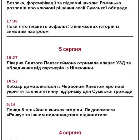
Безпека, фортифікації та підземні школи: Романько
розповів про ключові рішення сесії Сумської облради
17:38
Поки літо плавить асфальт: 5 книжкових історій із
зимовим настроєм
5 серпня
19:27
Лікарня Святого Пантелеймона отримала апарат УЗД та
обладнання від партнерів із Німеччини
10:52
Кобзар домовляється із Червоним Хрестом про нові
укриття та енергетичну підтримку для Сумської громади
9:14
Понад 8 мільйонів книжок згоріли. Як допомогти
«Ранку» та іншим видавництвам відновитися
4 серпня