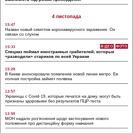
4 листопада
15:47
Назван новый симптом коронавирусного заражения. Он
связан со слухом
ВІДЕО
ФОТО
15:33
Спецназ поймал иностранных грабителей, которые
«разводили» стариков по всей Украине
15:29
В Киеве анонсировали появление новой линии метро. Ее
полная постройка займет полвека
12:57
Украинцы с Covid-19, которые лечатся на дому, могут быть
признаны здоровыми без результатов ПЦР-теста
12:50
МОН надало роз’яснення щодо застосування нового
положення про дистанційну форму навчання