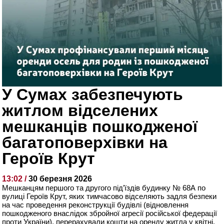
У Сумах забезпечують
житлом відселених
мешканців пошкодженої
багатоповерхівки на
Героїв Крут
13:02 /
30 березня 2026
Мешканцям першого та другого під’їздів будинку № 68А по
вулиці Героїв Крут, яких тимчасово відселяють задля безпеки
на час проведення реконструкції будівлі (відновлення
пошкодженого внаслідок збройної агресії російської федерації
проти України), перерахували кошти на оренду житла у квітні.