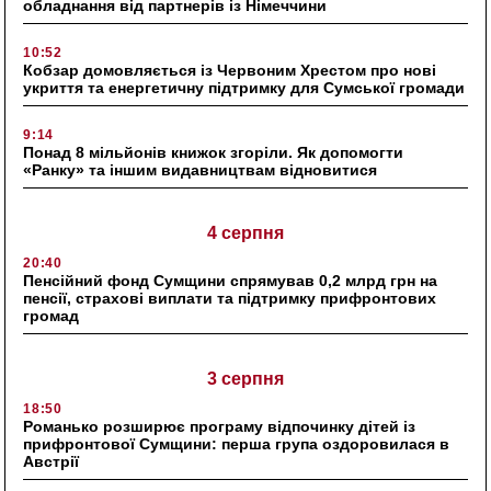
обладнання від партнерів із Німеччини
10:52
Кобзар домовляється із Червоним Хрестом про нові
укриття та енергетичну підтримку для Сумської громади
9:14
Понад 8 мільйонів книжок згоріли. Як допомогти
«Ранку» та іншим видавництвам відновитися
4 серпня
20:40
Пенсійний фонд Сумщини спрямував 0,2 млрд грн на
пенсії, страхові виплати та підтримку прифронтових
громад
3 серпня
18:50
Романько розширює програму відпочинку дітей із
прифронтової Сумщини: перша група оздоровилася в
Австрії