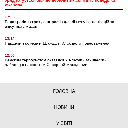
Уряд готується значно посилити карантин з понеділка –
джерела
17:08
Рада зробила крок до штрафів для бізнесу і організацій за
відсутність масок
13:14
Нардепи закликали 11 суддів КС скласти повноваження
12:53
Венским террористом оказался 20-летний этнический
албанец с паспортом Северной Македонии
ГОЛОВНА
НОВИНИ
У СВІТІ