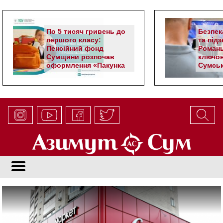
По 5 тисяч гривень до
Безпек
першого класу:
та під
Пенсійний фонд
Романь
Сумщини розпочав
ключов
оформлення «Пакунка
Сумськ
школяра»