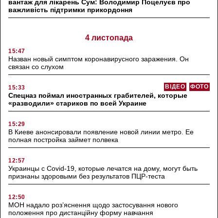
вантаж для лікарень Сум: Володимир Поцелуєв про
важливість підтримки прикордоння
4 листопада
15:47
Назван новый симптом коронавирусного заражения. Он
связан со слухом
ВІДЕО
ФОТО
15:33
Спецназ поймал иностранных грабителей, которые
«разводили» стариков по всей Украине
15:29
В Киеве анонсировали появление новой линии метро. Ее
полная постройка займет полвека
12:57
Украинцы с Covid-19, которые лечатся на дому, могут быть
признаны здоровыми без результатов ПЦР-теста
12:50
МОН надало роз’яснення щодо застосування нового
положення про дистанційну форму навчання