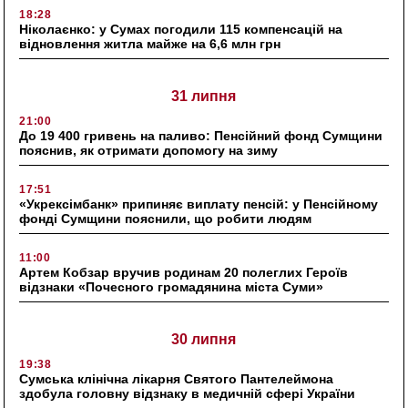
18:28
Ніколаєнко: у Сумах погодили 115 компенсацій на
відновлення житла майже на 6,6 млн грн
31 липня
21:00
До 19 400 гривень на паливо: Пенсійний фонд Сумщини
пояснив, як отримати допомогу на зиму
17:51
«Укрексімбанк» припиняє виплату пенсій: у Пенсійному
фонді Сумщини пояснили, що робити людям
11:00
Артем Кобзар вручив родинам 20 полеглих Героїв
відзнаки «Почесного громадянина міста Суми»
30 липня
19:38
Сумська клінічна лікарня Святого Пантелеймона
здобула головну відзнаку в медичній сфері України