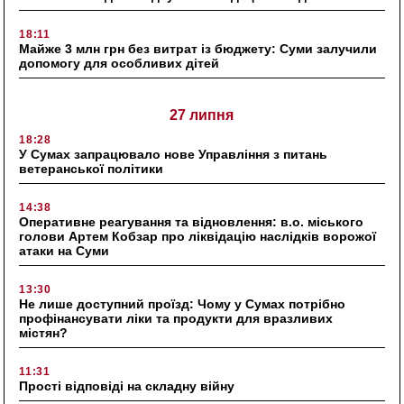
18:11
Майже 3 млн грн без витрат із бюджету: Суми залучили
допомогу для особливих дітей
27 липня
18:28
У Сумах запрацювало нове Управління з питань
ветеранської політики
14:38
Оперативне реагування та відновлення: в.о. міського
голови Артем Кобзар про ліквідацію наслідків ворожої
атаки на Суми
13:30
Не лише доступний проїзд: Чому у Сумах потрібно
профінансувати ліки та продукти для вразливих
містян?
11:31
Прості відповіді на складну війну